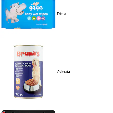
Dieťa
Zvieratá