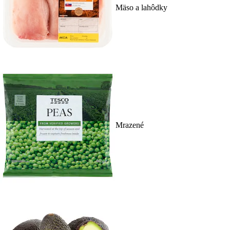
Mäso a lahôdky
Mrazené