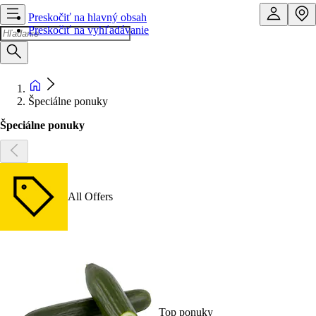
Preskočiť na hlavný obsah
Preskočiť na vyhľadávanie
Špeciálne ponuky
Špeciálne ponuky
All Offers
Top ponuky