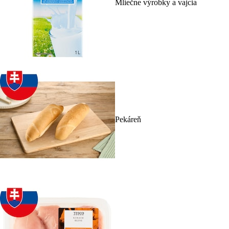
Mliečne výrobky a vajcia
Pekáreň