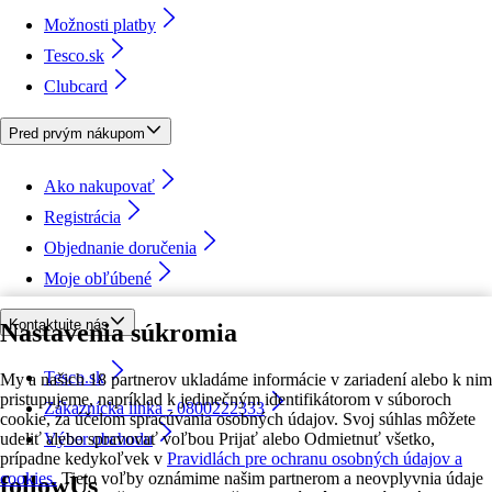
Možnosti platby
Tesco.sk
Clubcard
Pred prvým nákupom
Ako nakupovať
Registrácia
Objednanie doručenia
Moje obľúbené
Kontaktujte nás
Nastavenia súkromia
Tesco.sk
My a našich 18 partnerov ukladáme informácie v zariadení alebo k nim
pristupujeme, napríklad k jedinečným identifikátorom v súboroch
Zákaznícka linka - 0800222333
cookie, za účelom spracúvania osobných údajov. Svoj súhlas môžete
udeliť alebo spravovať voľbou Prijať alebo Odmietnuť všetko,
Výber obchodu
prípadne kedykoľvek v
Pravidlách pre ochranu osobných údajov a
cookies.
Tieto voľby oznámime našim partnerom a neovplyvnia údaje
followUs