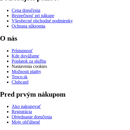
Cena doručenia
Bezpečnosť pri nákupe
Všeobecné obchodné podmienky
Ochrana súkromia
O nás
Prístupnosť
Kde dovážame
Poplatok za službu
Nastavenia cookies
Možnosti platby
Tesco.sk
Clubcard
Pred prvým nákupom
Ako nakupovať
Registrácia
Objednanie doručenia
Moje obľúbené