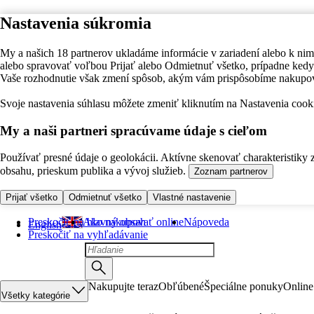
Nastavenia súkromia
My a našich 18 partnerov ukladáme informácie v zariadení alebo k nim
alebo spravovať voľbou Prijať alebo Odmietnuť všetko, prípadne ke
Vaše rozhodnutie však zmení spôsob, akým vám prispôsobíme nakupo
Svoje nastavenia súhlasu môžete zmeniť kliknutím na Nastavenia cooki
My a naši partneri spracúvame údaje s cieľom
Používať presné údaje o geolokácii. Aktívne skenovať charakteristiky 
obsahu, prieskum publika a vývoj služieb.
Zoznam partnerov
Prijať všetko
Odmietnuť všetko
Vlastné nastavenie
Preskočiť na hlavný obsah
Ako nakupovať online
Nápoveda
English
Preskočiť na vyhľadávanie
Nakupujte teraz
Obľúbené
Špeciálne ponuky
Online
Všetky kategórie