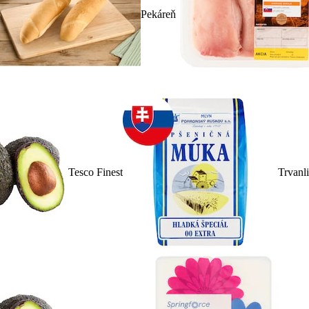
Pekáreň
Tesco Finest
Trvanl