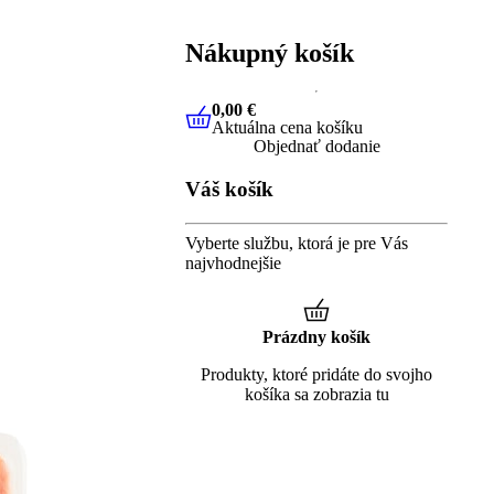
Nákupný košík
0,00 €
Aktuálna cena košíku
0,00 €
Aktuálna cena košíku
Objednať dodanie
Váš košík
Vyberte službu, ktorá je pre Vás
najvhodnejšie
Prázdny košík
Produkty, ktoré pridáte do svojho
košíka sa zobrazia tu