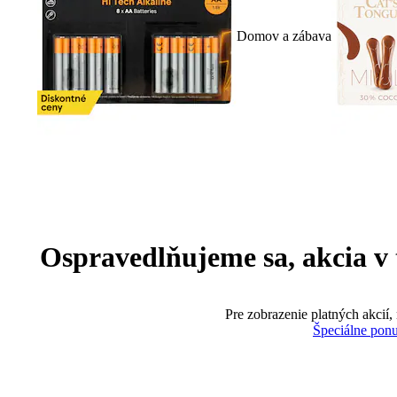
Domov a zábava
Ospravedlňujeme sa, akcia v te
Pre zobrazenie platných akcií,
Špeciálne pon