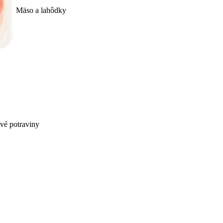
Mäso a lahôdky
ivé potraviny