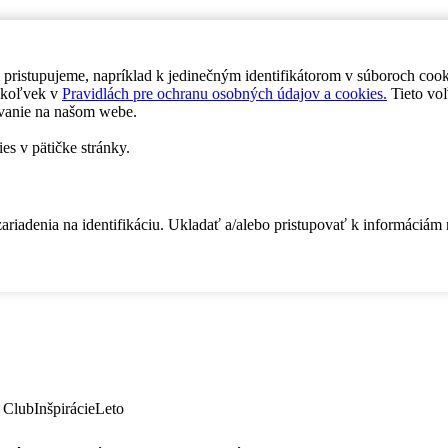
 pristupujeme, napríklad k jedinečným identifikátorom v súboroch coo
dykoľvek v
Pravidlách pre ochranu osobných údajov a cookies.
Tieto voľ
vanie na našom webe.
es v pätičke stránky.
zariadenia na identifikáciu. Ukladať a/alebo pristupovať k informáciám
 Club
Inšpirácie
Leto