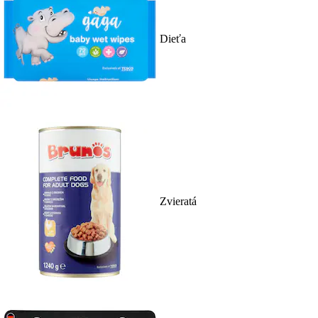
Dieťa
Zvieratá