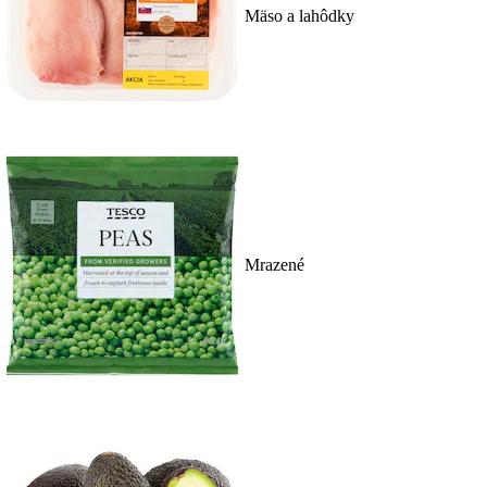
Mäso a lahôdky
Mrazené