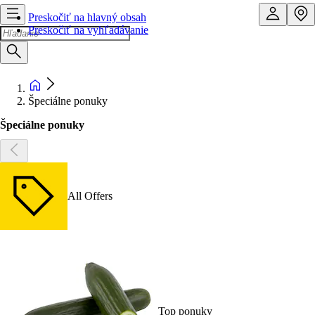
Preskočiť na hlavný obsah
Preskočiť na vyhľadávanie
Špeciálne ponuky
Špeciálne ponuky
All Offers
Top ponuky