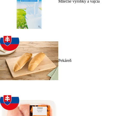
Mliečne výrobky a vajcia
Pekáreň