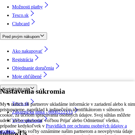
Možnosti platby
Tesco.sk
Clubcard
Pred prvým nákupom
Ako nakupovať
Registrácia
Objednanie doručenia
Moje obľúbené
Kontaktujte nás
Nastavenia súkromia
Tesco.sk
My a našich 18 partnerov ukladáme informácie v zariadení alebo k nim
pristupujeme, napríklad k jedinečným identifikátorom v súboroch
Zákaznícka linka - 0800222333
cookie, za účelom spracúvania osobných údajov. Svoj súhlas môžete
udeliť alebo spravovať voľbou Prijať alebo Odmietnuť všetko,
Výber obchodu
prípadne kedykoľvek v
Pravidlách pre ochranu osobných údajov a
cookies.
Tieto voľby oznámime našim partnerom a neovplyvnia údaje
followUs