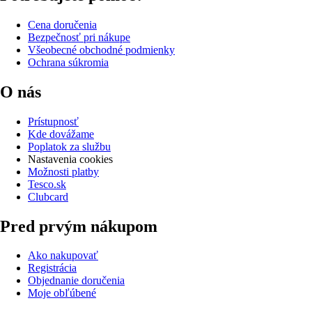
Cena doručenia
Bezpečnosť pri nákupe
Všeobecné obchodné podmienky
Ochrana súkromia
O nás
Prístupnosť
Kde dovážame
Poplatok za službu
Nastavenia cookies
Možnosti platby
Tesco.sk
Clubcard
Pred prvým nákupom
Ako nakupovať
Registrácia
Objednanie doručenia
Moje obľúbené