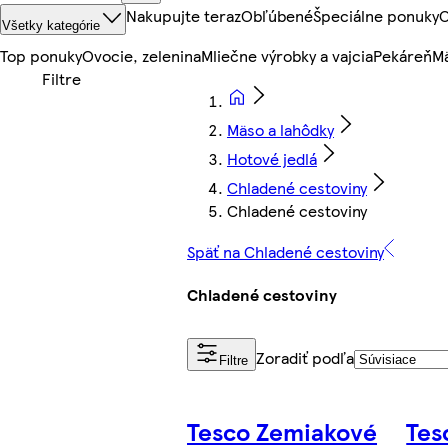
Nakupujte teraz
Obľúbené
Špeciálne ponuky
O
Všetky kategórie
Top ponuky
Ovocie, zelenina
Mliečne výrobky a vajcia
Pekáreň
Mä
Mäso a lahôdky
Hotové jedlá
Chladené cestoviny
Chladené cestoviny
Späť na Chladené cestoviny
Chladené cestoviny
Zoradiť podľa
Filtre
Tesco Zemiakové
Tes