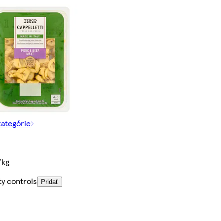
kategórie
/kg
ty controls
Pridať