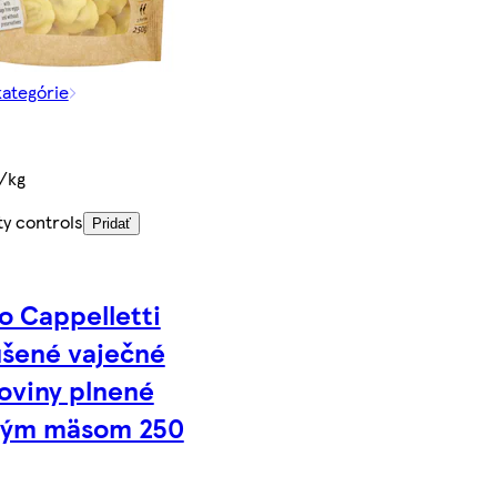
kategórie
€/kg
ty controls
Pridať
o Cappelletti
šené vaječné
oviny plnené
tým mäsom 250