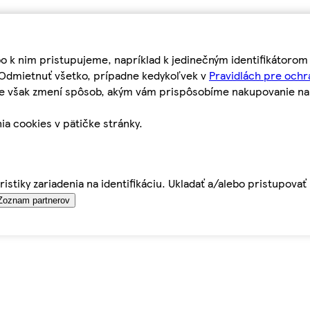
bo k nim pristupujeme, napríklad k jedinečným identifikátoro
o Odmietnuť všetko, prípadne kedykoľvek v
Pravidlách pre ochr
tie však zmení spôsob, akým vám prispôsobíme nakupovanie n
ia cookies v pätičke stránky.
istiky zariadenia na identifikáciu. Ukladať a/alebo pristupova
Zoznam partnerov