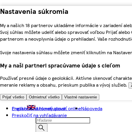
Nastavenia súkromia
My a našich 18 partnerov ukladáme informácie v zariadení ale
Svoj súhlas môžete udeliť alebo spravovať voľbou Prijať aleb
partnerom a neovplyvnia údaje o prehliadaní. Vaše rozhodnu
Svoje nastavenia súhlasu môžete zmeniť kliknutím na Nastaven
My a naši partneri spracúvame údaje s cieľom
Používať presné údaje o geolokácii. Aktívne skenovať charakter
meranie reklamy a obsahu, prieskum publika a vývoj služieb.
Prijať všetko
Odmietnuť všetko
Vlastné nastavenie
Preskočiť na hlavný obsah
English
Ako nakupovať online
Nápoveda
Preskočiť na vyhľadávanie