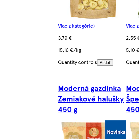
Viac z kategórie
Viac 
3,79 €
2,55 
15,16 €/kg
5,10 
Quantity controls
Quant
Pridať
Moderná gazdinka
Mod
Zemiakové halušky
Špe
450 g
450