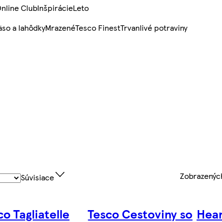
nline Club
Inšpirácie
Leto
so a lahôdky
Mrazené
Tesco Finest
Trvanlivé potraviny
Zobrazený
Súvisiace
co Tagliatelle
Tesco Cestoviny so
Hear