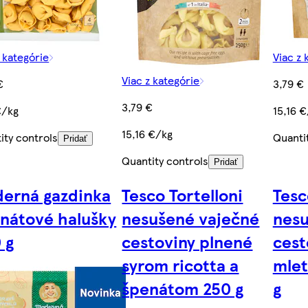
z kategórie
Viac z 
Viac z kategórie
€
3,79 €
3,79 €
€/kg
15,16 
15,16 €/kg
ity controls
Quanti
Pridať
Quantity controls
Pridať
erná gazdinka
Tesco Tortelloni
Tesc
nátové halušky
nesušené vaječné
nesu
 g
cestoviny plnené
cest
syrom ricotta a
mle
špenátom 250 g
g