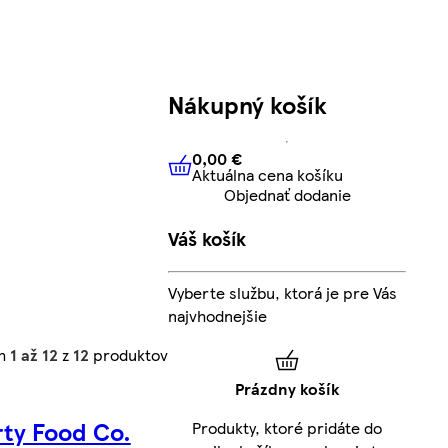
Nákupný košík
0,00 €
Aktuálna cena košíku
0,00 €
Aktuálna cena košíku
Objednať dodanie
Váš košík
Vyberte službu, ktorá je pre Vás
najvhodnejšie
ch
1 až 12
z
12
produktov
Prázdny košík
ty Food Co.
Produkty, ktoré pridáte do