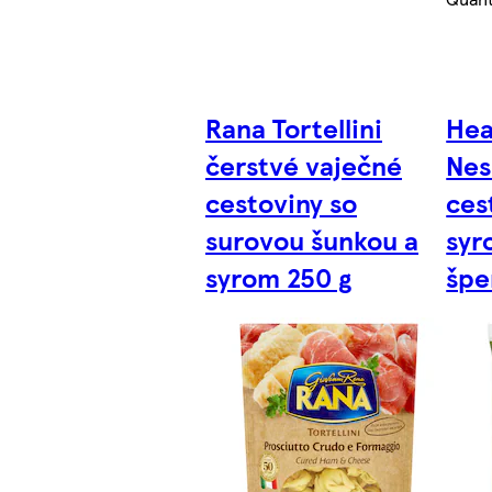
Rana Tortellini
Hea
čerstvé vaječné
Nes
cestoviny so
ces
surovou šunkou a
syr
syrom 250 g
špe