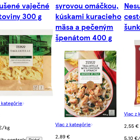
ušené vaječné
syrovou omáčkou,
Nesu
toviny 300 g
kúskami kuracieho
cest
mäsa a pečeným
šunk
špenátom 400 g
z kategórie
Viac z 
€
Viac z kategórie
2,55 €
€/kg
2,89 €
5,10 €
ity controls