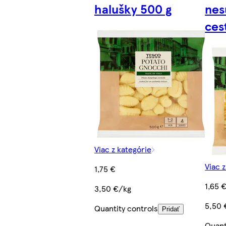
halušky 500 g
nes
ces
Viac z kategórie
Viac 
1,75 €
1,65 
3,50 €/kg
5,50 
Quantity controls
Pridať
Quant