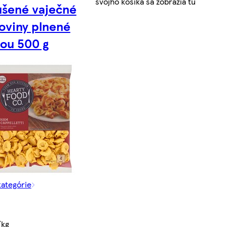
svojho košíka sa zobrazia tu
šené vaječné
oviny plnené
ou 500 g
kategórie
/kg