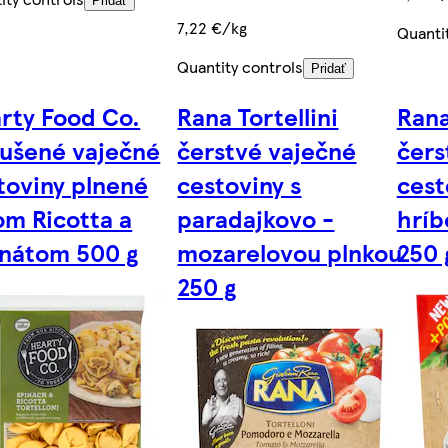
Pridať
7,22 €/kg
Quanti
Quantity controls
Pridať
rty Food Co.
Rana Tortellini
Rana
ušené vaječné
čerstvé vaječné
čers
toviny plnené
cestoviny s
cest
om Ricotta a
paradajkovo -
hríb
nátom 500 g
mozarelovou plnkou
250 
250 g