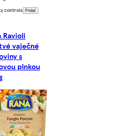
ty controls
Pridať
 Ravioli
tvé vaječné
oviny s
ovou plnkou
g