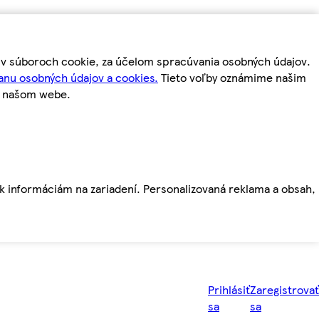
m v súboroch cookie, za účelom spracúvania osobných údajov.
anu osobných údajov a cookies.
Tieto voľby oznámime našim
a našom webe.
ť k informáciám na zariadení. Personalizovaná reklama a obsah,
Prihlásiť
Zaregistrovať
sa
sa