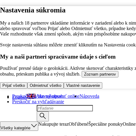
Nastavenia súkromia
My a našich 18 partnerov ukladáme informácie v zariadení alebo k nim
alebo spravovať voľbou Prijať alebo Odmietnuť všetko, prípadne ke
Vaše rozhodnutie však zmení spôsob, akým vám prispôsobíme nakupo
Svoje nastavenia súhlasu môžete zmeniť kliknutím na Nastavenia cooki
My a naši partneri spracúvame údaje s cieľom
Používať presné údaje o geolokácii. Aktívne skenovať charakteristiky 
obsahu, prieskum publika a vývoj služieb.
Zoznam partnerov
Prijať všetko
Odmietnuť všetko
Vlastné nastavenie
Preskočiť na hlavný obsah
Ako nakupovať online
Nápoveda
English
Preskočiť na vyhľadávanie
Nakupujte teraz
Obľúbené
Špeciálne ponuky
Online
Všetky kategórie