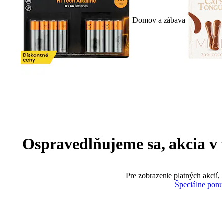
Domov a zábava
Ospravedlňujeme sa, akcia v te
Pre zobrazenie platných akcií,
Špeciálne pon