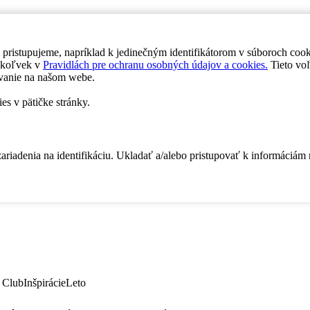
 pristupujeme, napríklad k jedinečným identifikátorom v súboroch coo
dykoľvek v
Pravidlách pre ochranu osobných údajov a cookies.
Tieto voľ
vanie na našom webe.
es v pätičke stránky.
zariadenia na identifikáciu. Ukladať a/alebo pristupovať k informáciám
 Club
Inšpirácie
Leto