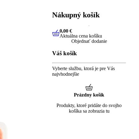
Nákupný košík
0,00 €
Aktuálna cena košíku
0,00 €
Aktuálna cena košíku
Objednať dodanie
Váš košík
Vyberte službu, ktorá je pre Vás
najvhodnejšie
Prázdny košík
Produkty, ktoré pridáte do svojho
košíka sa zobrazia tu