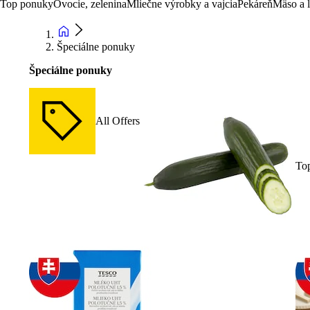
Top ponuky
Ovocie, zelenina
Mliečne výrobky a vajcia
Pekáreň
Mäso a 
Špeciálne ponuky
Špeciálne ponuky
All Offers
To