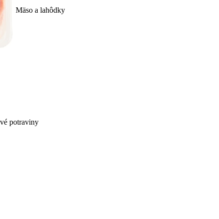
Mäso a lahôdky
ivé potraviny