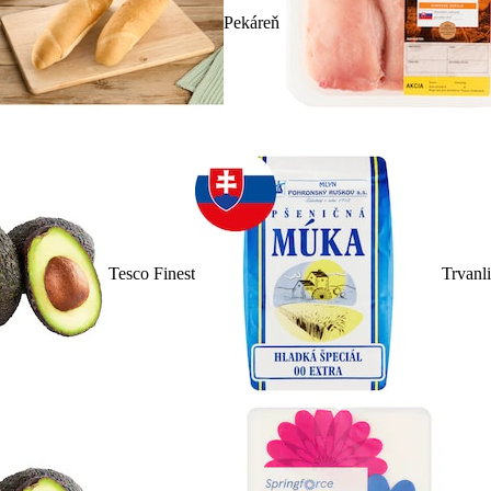
Pekáreň
Tesco Finest
Trvanl