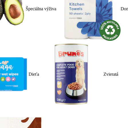
Špeciálna výživa
Dom
Dieťa
Zvieratá