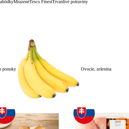
lahôdky
Mrazené
Tesco Finest
Trvanlivé potraviny
p ponuky
Ovocie, zelenina