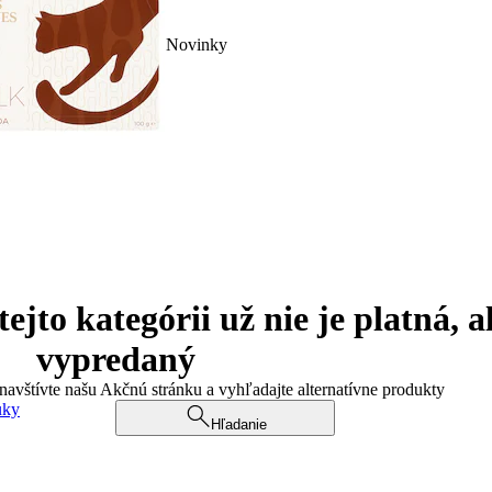
Novinky
jto kategórii už nie je platná, a
vypredaný
 navštívte našu Akčnú stránku a vyhľadajte alternatívne produkty
uky
Hľadanie