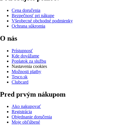
Cena doručenia
Bezpečnosť pri nákupe
Všeobecné obchodné podmienky
Ochrana súkromia
O nás
Prístupnosť
Kde dovážame
Poplatok za službu
Nastavenia cookies
Možnosti platby
Tesco.sk
Clubcard
Pred prvým nákupom
Ako nakupovať
Registrácia
Objednanie doručenia
Moje obľúbené