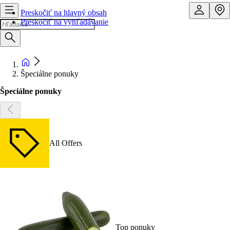
Preskočiť na hlavný obsah
Preskočiť na vyhľadávanie
Špeciálne ponuky
Špeciálne ponuky
All Offers
Top ponuky