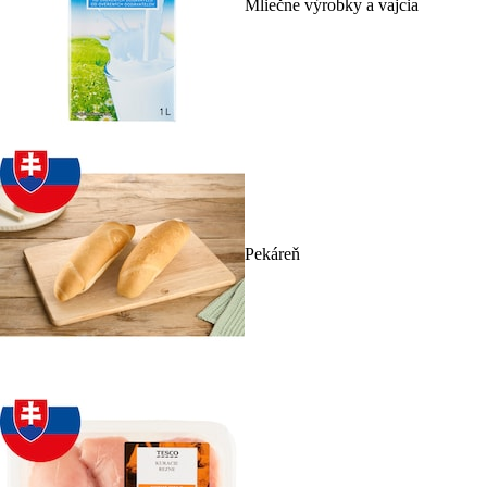
Mliečne výrobky a vajcia
Pekáreň