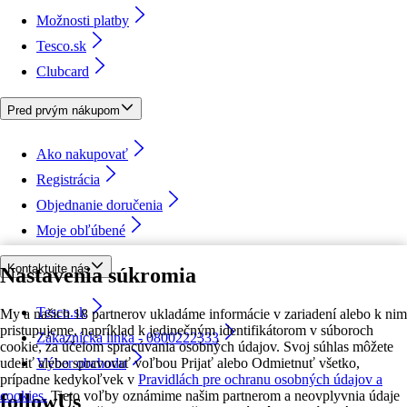
Možnosti platby
Tesco.sk
Clubcard
Pred prvým nákupom
Ako nakupovať
Registrácia
Objednanie doručenia
Moje obľúbené
Kontaktujte nás
Nastavenia súkromia
Tesco.sk
My a našich 18 partnerov ukladáme informácie v zariadení alebo k nim
pristupujeme, napríklad k jedinečným identifikátorom v súboroch
Zákaznícka linka - 0800222333
cookie, za účelom spracúvania osobných údajov. Svoj súhlas môžete
udeliť alebo spravovať voľbou Prijať alebo Odmietnuť všetko,
Výber obchodu
prípadne kedykoľvek v
Pravidlách pre ochranu osobných údajov a
cookies.
Tieto voľby oznámime našim partnerom a neovplyvnia údaje
followUs