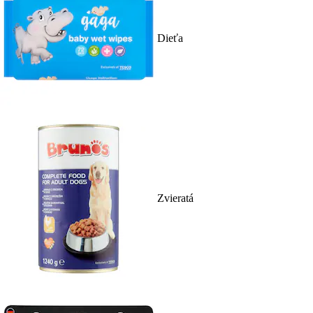
Dieťa
Zvieratá