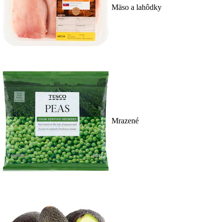
Mäso a lahôdky
Mrazené