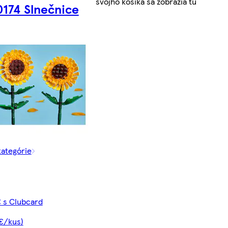
svojho košíka sa zobrazia tu
174 Slnečnice
kategórie
€ s Clubcard
 €/kus)