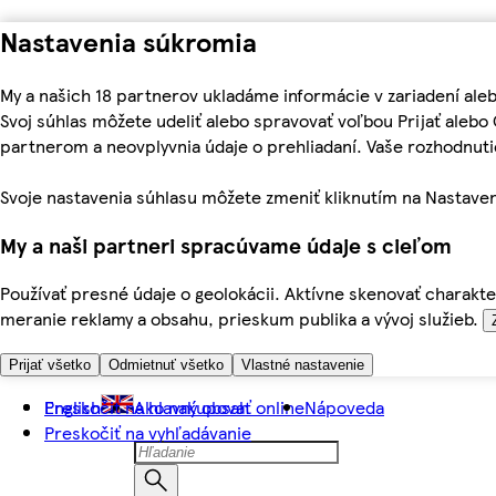
Nastavenia súkromia
My a našich 18 partnerov ukladáme informácie v zariadení ale
Svoj súhlas môžete udeliť alebo spravovať voľbou Prijať aleb
partnerom a neovplyvnia údaje o prehliadaní. Vaše rozhodnu
Svoje nastavenia súhlasu môžete zmeniť kliknutím na Nastaven
My a naši partneri spracúvame údaje s cieľom
Používať presné údaje o geolokácii. Aktívne skenovať charakter
meranie reklamy a obsahu, prieskum publika a vývoj služieb.
Prijať všetko
Odmietnuť všetko
Vlastné nastavenie
Preskočiť na hlavný obsah
English
Ako nakupovať online
Nápoveda
Preskočiť na vyhľadávanie