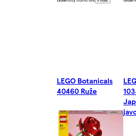
Pridať
LEGO Botanicals
LEG
40460 Ruže
103
Jap
jav