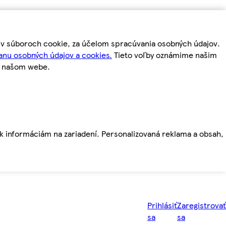
m v súboroch cookie, za účelom spracúvania osobných údajov.
anu osobných údajov a cookies.
Tieto voľby oznámime našim
a našom webe.
ť k informáciám na zariadení. Personalizovaná reklama a obsah,
Prihlásiť
Zaregistrovať
sa
sa