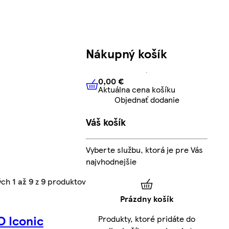
Nákupný košík
0,00 €
Aktuálna cena košíku
0,00 €
Aktuálna cena košíku
Objednať dodanie
Váš košík
Vyberte službu, ktorá je pre Vás
najvhodnejšie
ých
1 až 9
z
9
produktov
Prázdny košík
 Iconic
Produkty, ktoré pridáte do