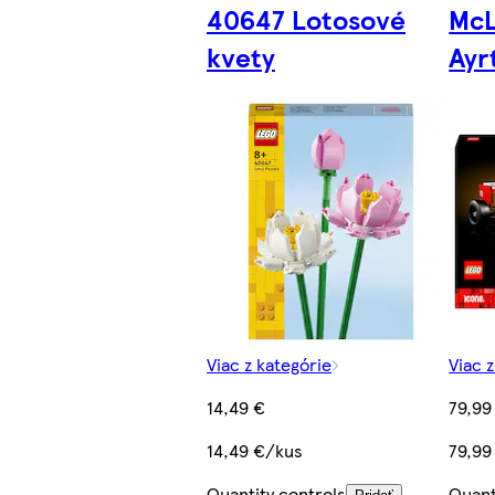
40647 Lotosové
McL
kvety
Ayr
Viac z kategórie
Viac 
14,49 €
79,99
14,49 €/kus
79,99
Quantity controls
Quant