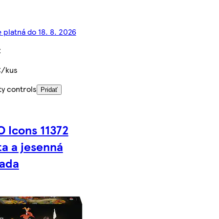
 platná do 18. 8. 2026
€
€/kus
ty controls
Pridať
 Icons 11372
a a jesenná
rada