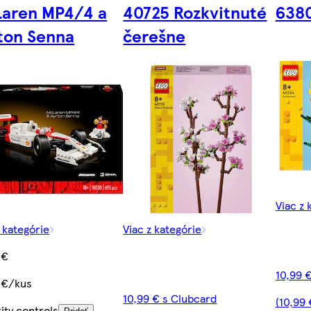
aren MP4/4 a
40725 Rozkvitnuté
6380
ton Senna
čerešne
Viac z 
z kategórie
Viac z kategórie
 €
10,99 
 €/kus
10,99 € s Clubcard
(10,99
ity controls