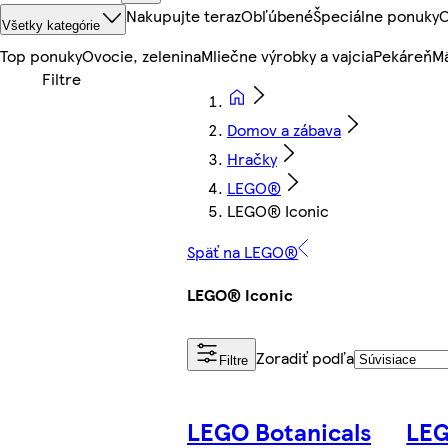
Nakupujte teraz
Obľúbené
Špeciálne ponuky
O
Všetky kategórie
Top ponuky
Ovocie, zelenina
Mliečne výrobky a vajcia
Pekáreň
Mä
Domov a zábava
Hračky
LEGO®
LEGO® Iconic
Späť na LEGO®
LEGO® Iconic
Zoradiť podľa
Filtre
LEGO Botanicals
LEG