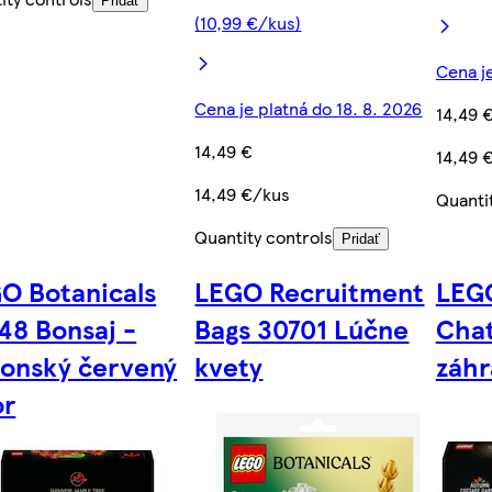
Pridať
(10,99 €/kus)
Cena je
Cena je platná do 18. 8. 2026
14,49 
14,49 €
14,49 
14,49 €/kus
Quanti
Quantity controls
Pridať
O Botanicals
LEGO Recruitment
LEGO
48 Bonsaj -
Bags 30701 Lúčne
Chat
onský červený
kvety
záh
or