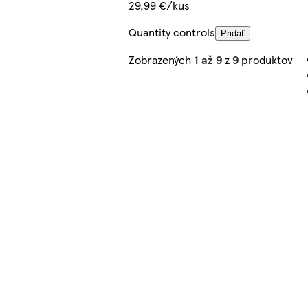
29,99 €/kus
Quantity controls
Pridať
Zobrazených
1 až 9
z
9
produktov