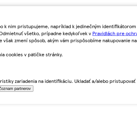
bo k nim pristupujeme, napríklad k jedinečným identifikátoro
o Odmietnuť všetko, prípadne kedykoľvek v
Pravidlách pre ochr
tie však zmení spôsob, akým vám prispôsobíme nakupovanie n
ia cookies v pätičke stránky.
istiky zariadenia na identifikáciu. Ukladať a/alebo pristupova
Zoznam partnerov