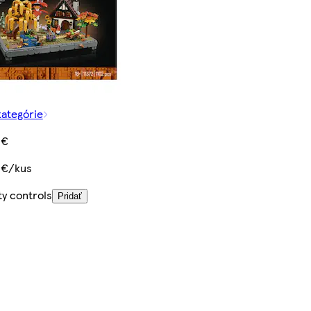
kategórie
 €
 €/kus
ty controls
Pridať