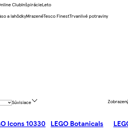
nline Club
Inšpirácie
Leto
so a lahôdky
Mrazené
Tesco Finest
Trvanlivé potraviny
Zobrazen
Súvisiace
O Icons 10330
LEGO Botanicals
LEGO