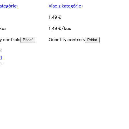
kategórie
Viac z kategórie
1,49 €
kus
1,49 €/kus
y controls
Quantity controls
Pridať
Pridať
1