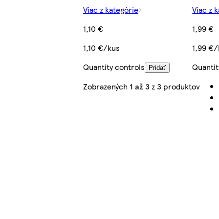
Viac z kategórie
Viac z 
1,10 €
1,99 €
1,10 €/kus
1,99 €/
Quantity controls
Quantit
Pridať
Zobrazených
1 až 3
z
3
produktov