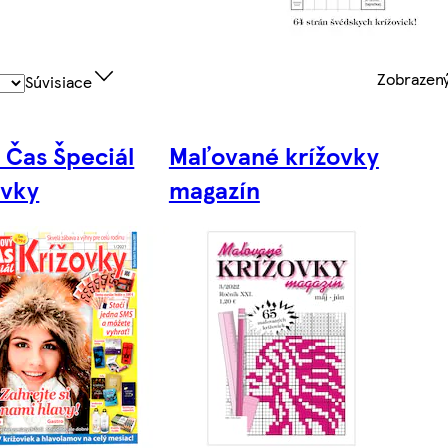
Zobrazen
Súvisiace
 Čas Špeciál
Maľované krížovky
ovky
magazín