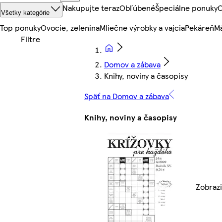
Nakupujte teraz
Obľúbené
Špeciálne ponuky
O
Všetky kategórie
Top ponuky
Ovocie, zelenina
Mliečne výrobky a vajcia
Pekáreň
Mä
Domov a zábava
Knihy, noviny a časopisy
Späť na Domov a zábava
Knihy, noviny a časopisy
Zobrazi