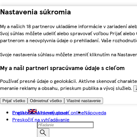
Nastavenia súkromia
My a našich 18 partnerov ukladáme informácie v zariadení ale
Svoj súhlas môžete udeliť alebo spravovať voľbou Prijať aleb
partnerom a neovplyvnia údaje o prehliadaní. Vaše rozhodnu
Svoje nastavenia súhlasu môžete zmeniť kliknutím na Nastaven
My a naši partneri spracúvame údaje s cieľom
Používať presné údaje o geolokácii. Aktívne skenovať charakter
meranie reklamy a obsahu, prieskum publika a vývoj služieb.
Prijať všetko
Odmietnuť všetko
Vlastné nastavenie
Preskočiť na hlavný obsah
English
Ako nakupovať online
Nápoveda
Preskočiť na vyhľadávanie