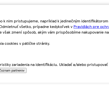
bo k nim pristupujeme, napríklad k jedinečným identifikátoro
o Odmietnuť všetko, prípadne kedykoľvek v
Pravidlách pre ochr
tie však zmení spôsob, akým vám prispôsobíme nakupovanie n
ia cookies v pätičke stránky.
istiky zariadenia na identifikáciu. Ukladať a/alebo pristupova
Zoznam partnerov