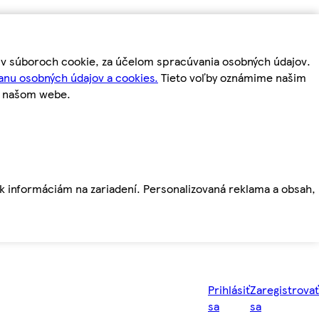
m v súboroch cookie, za účelom spracúvania osobných údajov.
anu osobných údajov a cookies.
Tieto voľby oznámime našim
a našom webe.
ť k informáciám na zariadení. Personalizovaná reklama a obsah,
Prihlásiť
Zaregistrovať
sa
sa