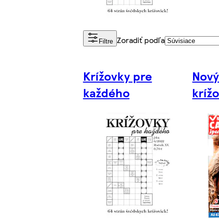
Zoradiť podľa
Filtre
Krížovky pre
Nový
každého
kríž