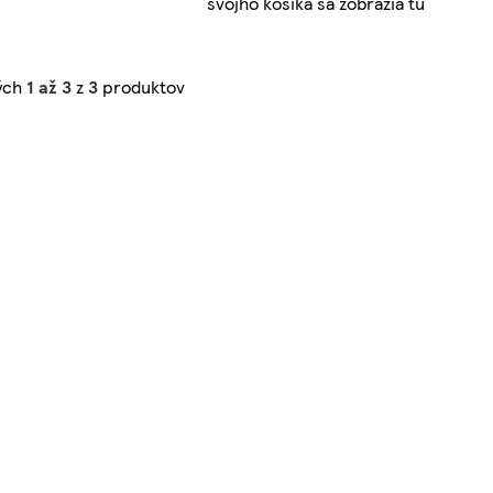
svojho košíka sa zobrazia tu
ých
1 až 3
z
3
produktov