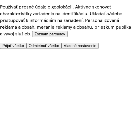
Používať presné údaje o geolokácii. Aktívne skenovať
charakteristiky zariadenia na identifikáciu. Ukladať a/alebo
pristupovať k informáciám na zariadení. Personalizovaná
reklama a obsah, meranie reklamy a obsahu, prieskum publika
a vývoj služieb.
Zoznam partnerov
Prijať všetko
Odmietnuť všetko
Vlastné nastavenie
Potrebujete pomoc?
Cena doručenia
Bezpečnosť pri nákupe
Všeobecné obchodné podmienky
Ochrana súkromia