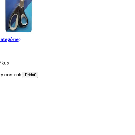
kategórie
/kus
ty controls
Pridať