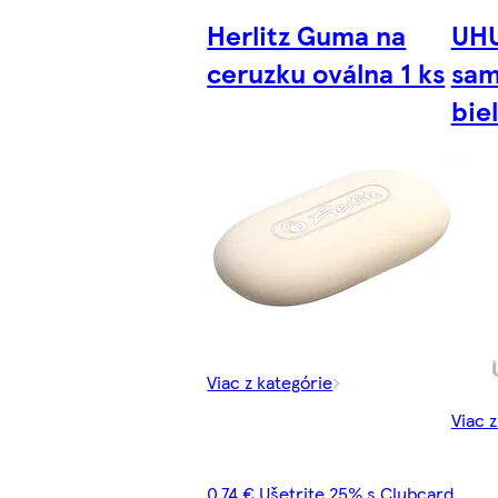
Herlitz Guma na
UHU
ceruzku oválna 1 ks
sam
bie
Viac z kategórie
Viac 
0,74 € Ušetrite 25% s Clubcard