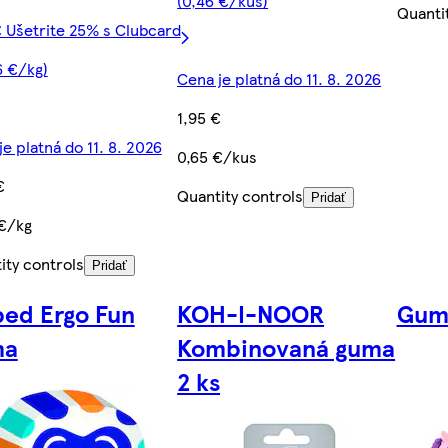
(0,46 €/kus)
Quanti
€ Ušetrite 25% s Clubcard
6 €/kg)
Cena je platná do 11. 8. 2026
1,95 €
e platná do 11. 8. 2026
0,65 €/kus
€
Quantity controls
Pridať
 €/kg
ity controls
Pridať
ed Ergo Fun
KOH-I-NOOR
Gum
ma
Kombinovaná guma
2 ks