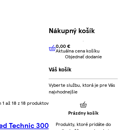
Nákupný košík
0,00 €
Aktuálna cena košíku
0,00 €
Aktuálna cena košíku
Objednať dodanie
Váš košík
Vyberte službu, ktorá je pre Vás
najvhodnejšie
h
1 až 18
z
18
produktov
Prázdny košík
ed Technic 300
Produkty, ktoré pridáte do