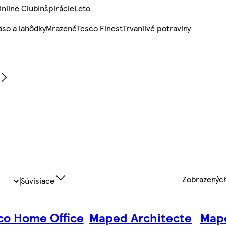
nline Club
Inšpirácie
Leto
so a lahôdky
Mrazené
Tesco Finest
Trvanlivé potraviny
Zobrazenýc
Súvisiace
co Home Office
Maped Architecte
Map