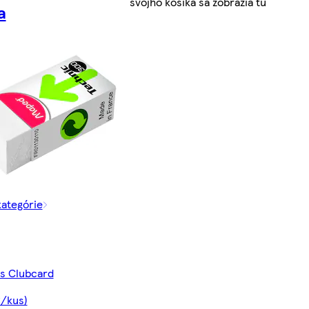
svojho košíka sa zobrazia tu
a
kategórie
 s Clubcard
€/kus)