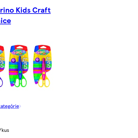
rino Kids Craft
ice
kategórie
/kus