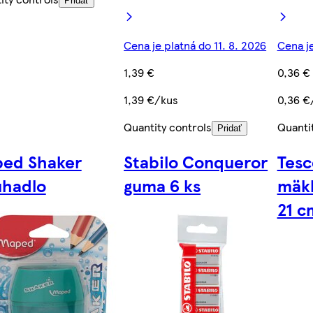
Pridať
Cena je platná do 11. 8. 2026
Cena je
1,39 €
0,36 €
1,39 €/kus
0,36 €
Quantity controls
Quanti
Pridať
ed Shaker
Stabilo Conqueror
Tesc
úhadlo
guma 6 ks
mäk
21 c