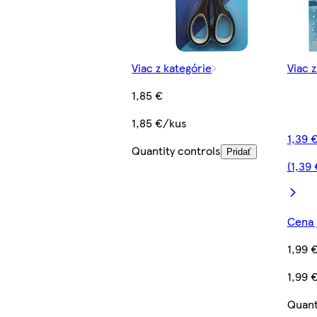
Viac z kategórie
Viac 
1,85 €
1,85 €/kus
1,39 
Quantity controls
Pridať
(1,39
Cena j
1,99 
1,99 
Quant