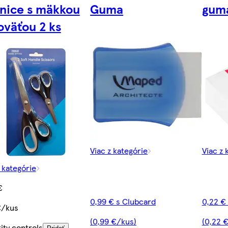
nice s mäkkou
Guma
gum
oväťou 2 ks
Viac z kategórie
Viac z 
z kategórie
€
0,99 € s Clubcard
0,22 €
€/kus
(0,99 €/kus)
(0,22 
ity controls