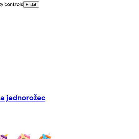
ty controls
Pridať
a jednorožec