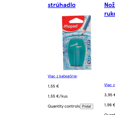
strúhadlo
Nož
ruk
Viac z kategórie
Viac 
1,55 €
3,95 
1,55 €/kus
1,98 
Quantity controls
Pridať
Quant