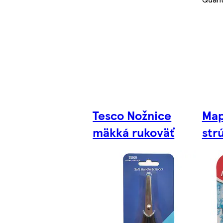
Tesco Nožnice
Map
mäkká rukoväť
str