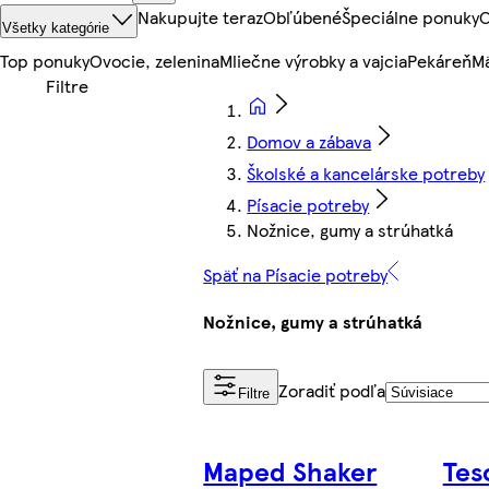
Nakupujte teraz
Obľúbené
Špeciálne ponuky
O
Všetky kategórie
Top ponuky
Ovocie, zelenina
Mliečne výrobky a vajcia
Pekáreň
Mä
Domov a zábava
Školské a kancelárske potreby
Písacie potreby
Nožnice, gumy a strúhatká
Späť na Písacie potreby
Nožnice, gumy a strúhatká
Zoradiť podľa
Filtre
Maped Shaker
Tes