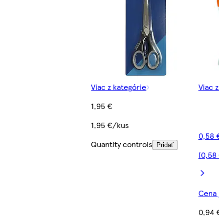
Viac z kategórie
Viac 
1,95 €
1,95 €/kus
0,58 
Quantity controls
Pridať
(0,58
Cena j
0,94 