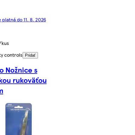
 platná do 11. 8. 2026
/kus
ty controls
Pridať
o Nožnice s
kou rukoväťou
m