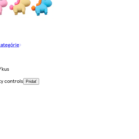
kategórie
/kus
ty controls
Pridať