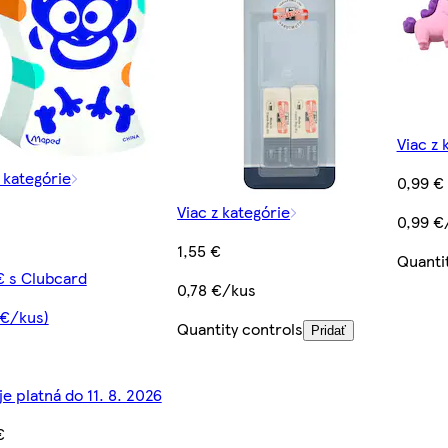
Viac z 
z kategórie
0,99 €
Viac z kategórie
0,99 €
1,55 €
Quanti
€ s Clubcard
0,78 €/kus
 €/kus)
Quantity controls
Pridať
e platná do 11. 8. 2026
€