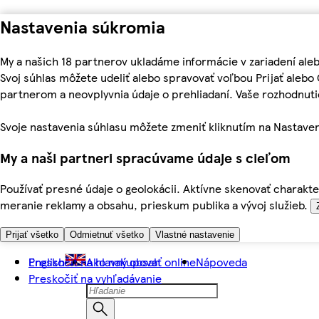
Nastavenia súkromia
My a našich 18 partnerov ukladáme informácie v zariadení ale
Svoj súhlas môžete udeliť alebo spravovať voľbou Prijať aleb
partnerom a neovplyvnia údaje o prehliadaní. Vaše rozhodnu
Svoje nastavenia súhlasu môžete zmeniť kliknutím na Nastaven
My a naši partneri spracúvame údaje s cieľom
Používať presné údaje o geolokácii. Aktívne skenovať charakter
meranie reklamy a obsahu, prieskum publika a vývoj služieb.
Prijať všetko
Odmietnuť všetko
Vlastné nastavenie
Preskočiť na hlavný obsah
English
Ako nakupovať online
Nápoveda
Preskočiť na vyhľadávanie