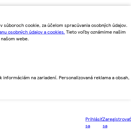
m v súboroch cookie, za účelom spracúvania osobných údajov.
anu osobných údajov a cookies.
Tieto voľby oznámime našim
a našom webe.
ť k informáciám na zariadení. Personalizovaná reklama a obsah,
Prihlásiť
Zaregistrovať
sa
sa