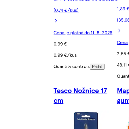
1,89 
(0,74 €/kus)
(35,6
Cena je platná do 11. 8. 2026
Cena j
0,99 €
2,55 
0,99 €/kus
48,11
Quantity controls
Pridať
Quant
Tesco Nožnice 17
Map
cm
gu