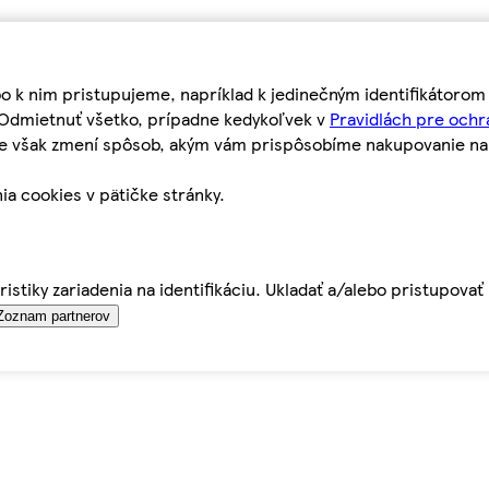
bo k nim pristupujeme, napríklad k jedinečným identifikátoro
o Odmietnuť všetko, prípadne kedykoľvek v
Pravidlách pre ochr
tie však zmení spôsob, akým vám prispôsobíme nakupovanie n
ia cookies v pätičke stránky.
istiky zariadenia na identifikáciu. Ukladať a/alebo pristupova
Zoznam partnerov