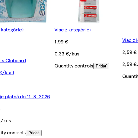
z kategórie
Viac z kategórie
Viac z 
1,99 €
2,59 €
0,33 €/kus
€ s Clubcard
2,59 €
Quantity controls
Pridať
 €/kus)
Quanti
e platná do 11. 8. 2026
€
€/kus
ity controls
Pridať