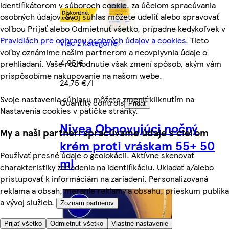
identifikátorom v súboroch cookie, za účelom spracúvania
osobných údajov. Svoj súhlas môžete udeliť alebo spravovať
voľbou Prijať alebo Odmietnuť všetko, prípadne kedykoľvek v
Pravidlách pre ochranu osobných údajov a cookies.
Tieto
Viac z kategórie
voľby oznámime našim partnerom a neovplyvnia údaje o
4,95 €
prehliadaní. Vaše rozhodnutie však zmení spôsob, akým vám
prispôsobíme nakupovanie na našom webe.
24,75 €/l
Svoje nastavenia súhlasu môžete zmeniť kliknutím na
Quantity controls
Pridať
Nastavenia cookies v pätičke stránky.
Nivea Obnovujúci nočný
My a naši partneri spracúvame údaje s cieľom
krém proti vráskam 55+ 50
Používať presné údaje o geolokácii. Aktívne skenovať
ml
charakteristiky zariadenia na identifikáciu. Ukladať a/alebo
pristupovať k informáciám na zariadení. Personalizovaná
reklama a obsah, meranie reklamy a obsahu, prieskum publika
a vývoj služieb.
Zoznam partnerov
Prijať všetko
Odmietnuť všetko
Vlastné nastavenie