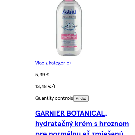
Viac z kategórie
5,39 €
13,48 €/l
Quantity controls
Pridať
GARNIER BOTANICAL,
hydratačný krém s hroznom
pre normálnu až zmiešanú