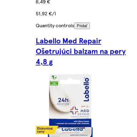
6,49 €
51,92 €/l
Quantity controls
Pridať
Labello Med Repair
Ošetrujúci balzam na pery
4,8 g