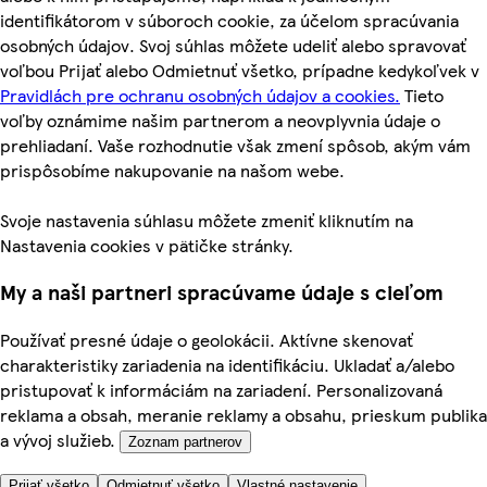
identifikátorom v súboroch cookie, za účelom spracúvania
osobných údajov. Svoj súhlas môžete udeliť alebo spravovať
voľbou Prijať alebo Odmietnuť všetko, prípadne kedykoľvek v
Pravidlách pre ochranu osobných údajov a cookies.
Tieto
voľby oznámime našim partnerom a neovplyvnia údaje o
prehliadaní. Vaše rozhodnutie však zmení spôsob, akým vám
prispôsobíme nakupovanie na našom webe.
Svoje nastavenia súhlasu môžete zmeniť kliknutím na
Nastavenia cookies v pätičke stránky.
My a naši partneri spracúvame údaje s cieľom
Používať presné údaje o geolokácii. Aktívne skenovať
charakteristiky zariadenia na identifikáciu. Ukladať a/alebo
pristupovať k informáciám na zariadení. Personalizovaná
reklama a obsah, meranie reklamy a obsahu, prieskum publika
a vývoj služieb.
Zoznam partnerov
Prijať všetko
Odmietnuť všetko
Vlastné nastavenie