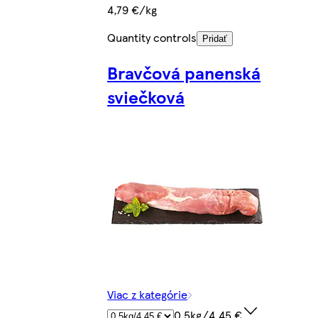
4,79 €/kg
Quantity controls
Pridať
Bravčová panenská
sviečková
Viac z kategórie
0.5kg/4,45 €