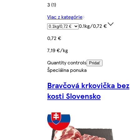
3 (1)
Viac z kategórie
0.1kg/0,72 €
0,72 €
7,19 €/kg
Quantity controls
Pridať
Špeciálna ponuka
Bravčová krkovička bez
kosti Slovensko