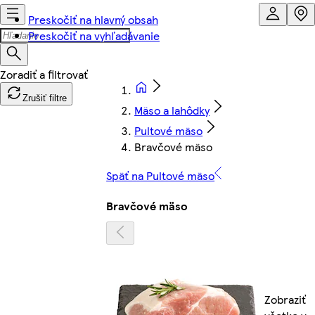
Preskočiť na hlavný obsah
Preskočiť na vyhľadávanie
Zrušiť filtre
Mäso a lahôdky
Pultové mäso
Bravčové mäso
Späť na Pultové mäso
Bravčové mäso
Zobraziť