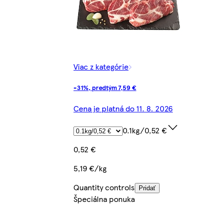
Viac z kategórie
-31%, predtým 7,59 €
Cena je platná do 11. 8. 2026
0.1kg/0,52 €
0,52 €
5,19 €/kg
Quantity controls
Pridať
Špeciálna ponuka