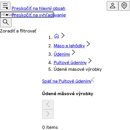
Preskočiť na hlavný obsah
Preskočiť na vyhľadávanie
Mäso a lahôdky
Údeniny
Pultové údeniny
Údené mäsové výrobky
Späť na Pultové údeniny
Údené mäsové výrobky
0 items