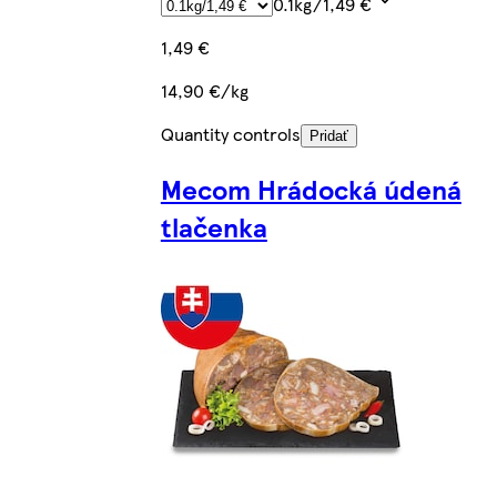
0.1kg/1,49 €
1,49 €
14,90 €/kg
Quantity controls
Pridať
Mecom Hrádocká údená
tlačenka