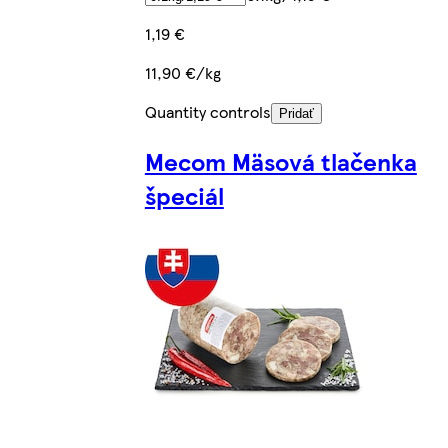
1,19 €
11,90 €/kg
Quantity controls
Pridať
Mecom Mäsová tlačenka
špeciál