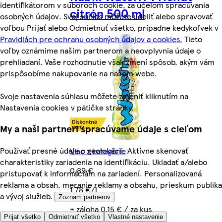
identifikátorom v súboroch cookie, za účelom spracúvania
citrón 500 ml
osobných údajov. Svoj súhlas môžete udeliť alebo spravovať
voľbou Prijať alebo Odmietnuť všetko, prípadne kedykoľvek v
Pravidlách pre ochranu osobných údajov a cookies.
Tieto
voľby oznámime našim partnerom a neovplyvnia údaje o
prehliadaní. Vaše rozhodnutie však zmení spôsob, akým vám
prispôsobíme nakupovanie na našom webe.
Svoje nastavenia súhlasu môžete zmeniť kliknutím na
Nastavenia cookies v pätičke stránky.
My a naši partneri spracúvame údaje s cieľom
Používať presné údaje o geolokácii. Aktívne skenovať
Viac z kategórie
charakteristiky zariadenia na identifikáciu. Ukladať a/alebo
0,89 €
pristupovať k informáciám na zariadení. Personalizovaná
reklama a obsah, meranie reklamy a obsahu, prieskum publika
1,78 €/l
a vývoj služieb.
Zoznam partnerov
+ záloha 0,15 € / za kus
Prijať všetko
Odmietnuť všetko
Vlastné nastavenie