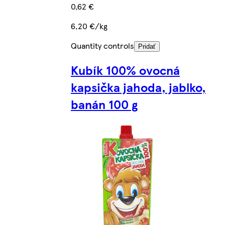
0,62 €
6,20 €/kg
Quantity controls
Pridať
Kubík 100% ovocná
kapsička jahoda, jablko,
banán 100 g