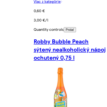
Viac z kategórie
0,60 €
3,00 €/l
Quantity controls
Pridať
Robby Bubble Peach
sýtený nealkoholický nápoj
ochutený 0,75 l