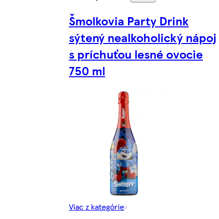
Šmolkovia Party Drink
sýtený nealkoholický nápoj
s príchuťou lesné ovocie
750 ml
Viac z kategórie