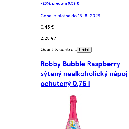
-23%, predtým 0,59 €
Cena je platná do 18. 8. 2026
0,45 €
2,25 €/l
Quantity controls
Pridať
Robby Bubble Raspberry
sýtený nealkoholický nápoj
ochutený 0,75 l