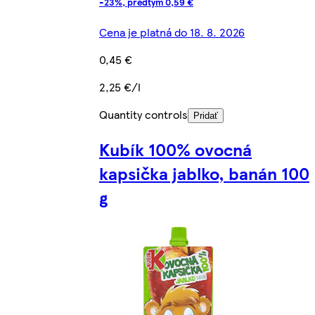
-23%, predtým 0,59 €
Cena je platná do 18. 8. 2026
0,45 €
2,25 €/l
Quantity controls
Pridať
Kubík 100% ovocná
kapsička jablko, banán 100
g