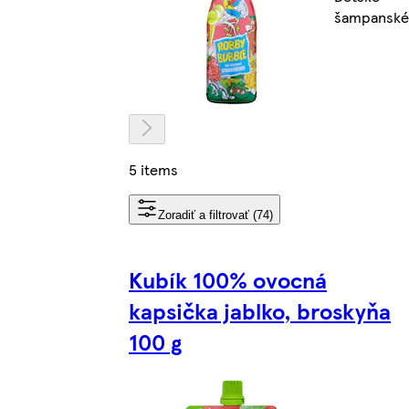
šampanské
5 items
Zoradiť a filtrovať (74)
Kubík 100% ovocná
kapsička jablko, broskyňa
100 g