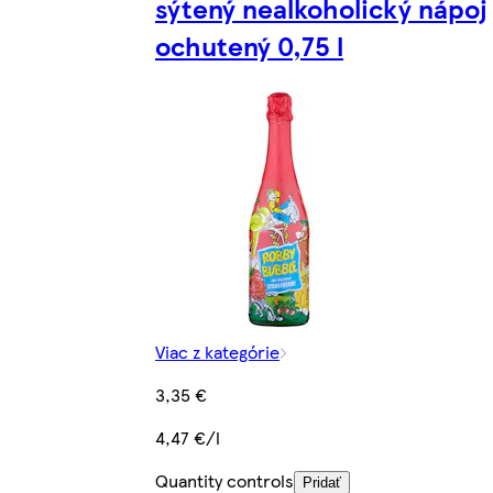
sýtený nealkoholický nápoj
ochutený 0,75 l
Viac z kategórie
3,35 €
4,47 €/l
Quantity controls
Pridať