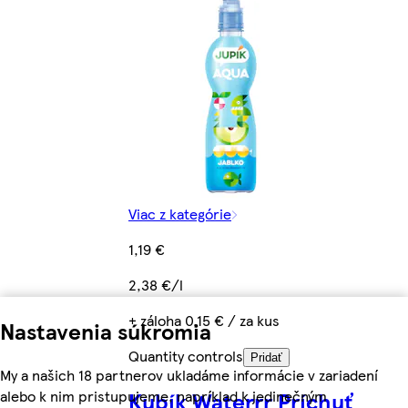
Viac z kategórie
1,19 €
2,38 €/l
+ záloha 0,15 € / za kus
Nastavenia súkromia
Quantity controls
Pridať
My a našich 18 partnerov ukladáme informácie v zariadení
alebo k nim pristupujeme, napríklad k jedinečným
Kubík Waterrr Príchuť