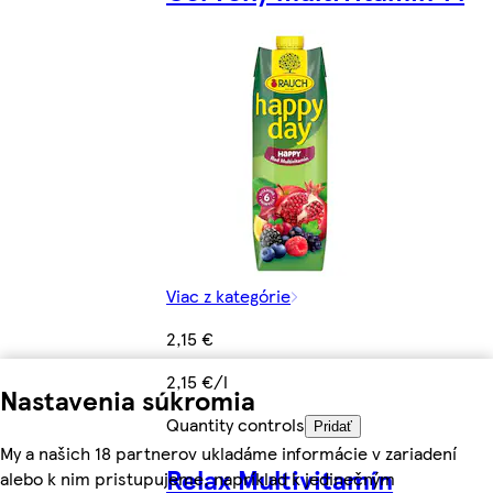
Viac z kategórie
2,15 €
2,15 €/l
Nastavenia súkromia
Quantity controls
Pridať
My a našich 18 partnerov ukladáme informácie v zariadení
Relax Multivitamín
alebo k nim pristupujeme, napríklad k jedinečným