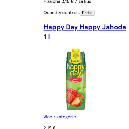
+ záloha 0,15 € / za kus
Quantity controls
Pridať
Happy Day Happy Jahoda
1 l
Viac z kategórie
2,15 €