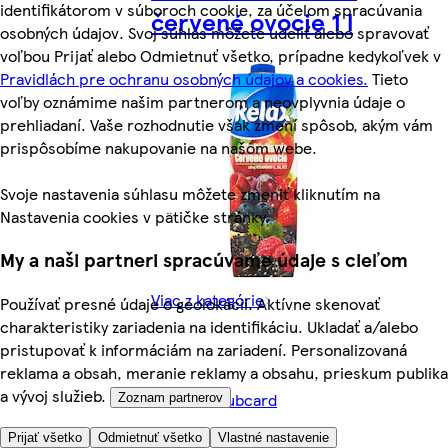
identifikátorom v súboroch cookie, za účelom spracúvania
červené ovocie 1 l
osobných údajov. Svoj súhlas môžete udeliť alebo spravovať
voľbou Prijať alebo Odmietnuť všetko, prípadne kedykoľvek v
Pravidlách pre ochranu osobných údajov a cookies.
Tieto
voľby oznámime našim partnerom a neovplyvnia údaje o
prehliadaní. Vaše rozhodnutie však zmení spôsob, akým vám
prispôsobíme nakupovanie na našom webe.
Svoje nastavenia súhlasu môžete zmeniť kliknutím na
Nastavenia cookies v pätičke stránky.
My a naši partneri spracúvame údaje s cieľom
Viac z kategórie
Používať presné údaje o geolokácii. Aktívne skenovať
charakteristiky zariadenia na identifikáciu. Ukladať a/alebo
pristupovať k informáciám na zariadení. Personalizovaná
reklama a obsah, meranie reklamy a obsahu, prieskum publika
a vývoj služieb.
1,59 € s Clubcard
Zoznam partnerov
(1,59 €/l)
Prijať všetko
Odmietnuť všetko
Vlastné nastavenie