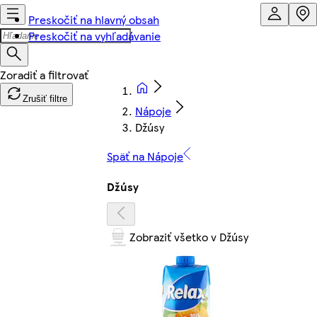
Preskočiť na hlavný obsah
Preskočiť na vyhľadávanie
Zrušiť filtre
Nápoje
Džúsy
Späť na Nápoje
Džúsy
Zobraziť všetko v Džúsy