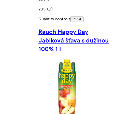
2,15 €/l
Quantity controls
Pridať
Rauch Happy Day
Jablková šťava s dužinou
100% 1 l