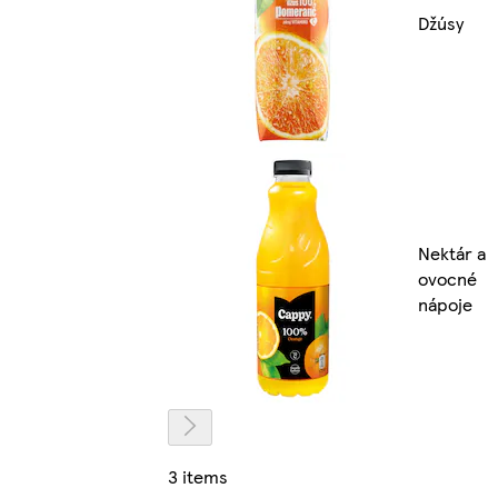
Džúsy
Nektár a
ovocné
nápoje
3 items