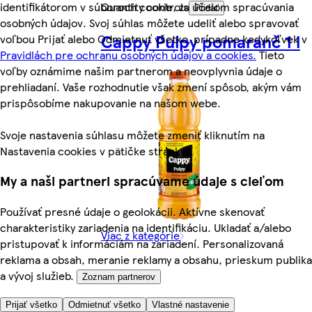
identifikátorom v súboroch cookie, za účelom spracúvania
Quantity controls
Pridať
osobných údajov. Svoj súhlas môžete udeliť alebo spravovať
Cappy Pulpy pomaranč 1 l
voľbou Prijať alebo Odmietnuť všetko, prípadne kedykoľvek v
Pravidlách pre ochranu osobných údajov a cookies.
Tieto
voľby oznámime našim partnerom a neovplyvnia údaje o
prehliadaní. Vaše rozhodnutie však zmení spôsob, akým vám
prispôsobíme nakupovanie na našom webe.
Svoje nastavenia súhlasu môžete zmeniť kliknutím na
Nastavenia cookies v pätičke stránky.
My a naši partneri spracúvame údaje s cieľom
Používať presné údaje o geolokácii. Aktívne skenovať
charakteristiky zariadenia na identifikáciu. Ukladať a/alebo
Viac z kategórie
pristupovať k informáciám na zariadení. Personalizovaná
reklama a obsah, meranie reklamy a obsahu, prieskum publika
a vývoj služieb.
Zoznam partnerov
2,09 € s Clubcard
Prijať všetko
Odmietnuť všetko
Vlastné nastavenie