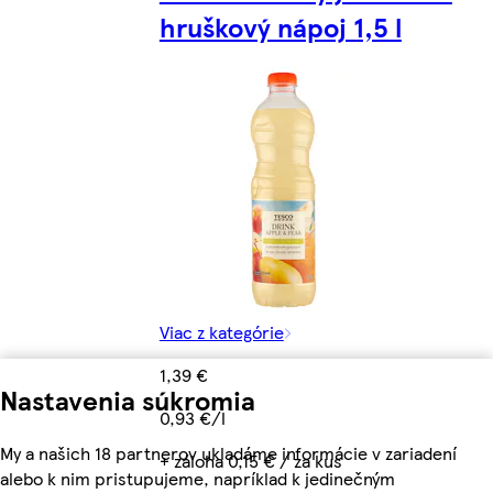
hruškový nápoj 1,5 l
Viac z kategórie
1,39 €
Nastavenia súkromia
0,93 €/l
My a našich 18 partnerov ukladáme informácie v zariadení
+ záloha 0,15 € / za kus
alebo k nim pristupujeme, napríklad k jedinečným