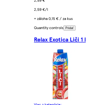
2,59 €
2,59 €/l
+ záloha 0,15 € / za kus
Quantity controls
Pridať
Relax Exotica Liči 1 l
Viac z kategórie