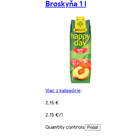
Broskyňa 1 l
Viac z kategórie
2,15 €
2,15 €/l
Quantity controls
Pridať