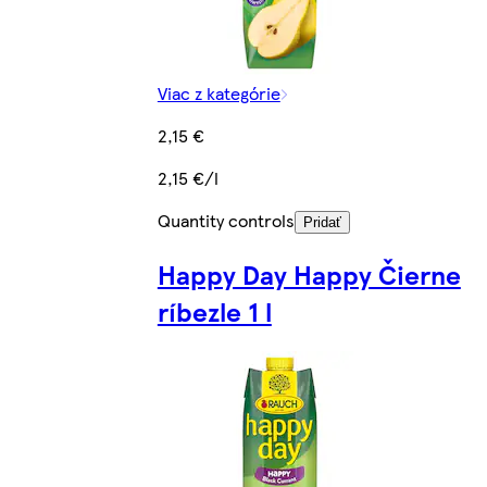
Viac z kategórie
2,15 €
2,15 €/l
Quantity controls
Pridať
Happy Day Happy Čierne
ríbezle 1 l