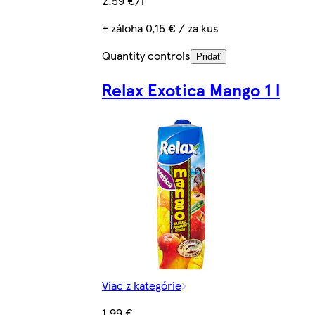
2,59 €/l
+ záloha 0,15 € / za kus
Quantity controls
Pridať
Relax Exotica Mango 1 l
Viac z kategórie
1,99 €