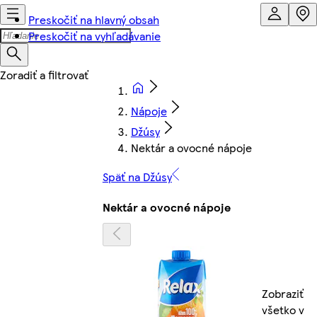
Preskočiť na hlavný obsah
Preskočiť na vyhľadávanie
Nápoje
Džúsy
Nektár a ovocné nápoje
Späť na Džúsy
Nektár a ovocné nápoje
Zobraziť
všetko v