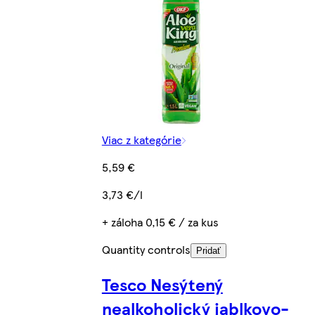
Viac z kategórie
5,59 €
3,73 €/l
+ záloha 0,15 € / za kus
Quantity controls
Pridať
Tesco Nesýtený
nealkoholický jablkovo-