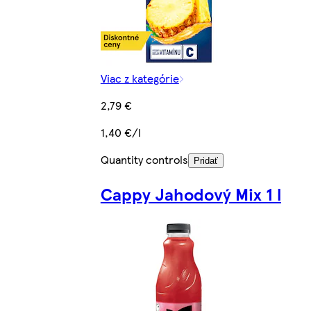
Viac z kategórie
2,79 €
1,40 €/l
Quantity controls
Pridať
Cappy Jahodový Mix 1 l