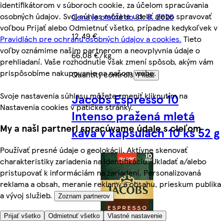
identifikátorom v súboroch cookie, za účelom spracúvania
osobných údajov. Svoj súhlas môžete udeliť alebo spravovať
Cena je platná do 31. 8. 2026
voľbou Prijať alebo Odmietnuť všetko, prípadne kedykoľvek v
12,49 €
Pravidlách pre ochranu osobných údajov a cookies.
Tieto
voľby oznámime našim partnerom a neovplyvnia údaje o
66,08 €/kg
prehliadaní. Vaše rozhodnutie však zmení spôsob, akým vám
prispôsobíme nakupovanie na našom webe.
Quantity controls
Pridať
Svoje nastavenia súhlasu môžete zmeniť kliknutím na
Jacobs Espresso 10
Nastavenia cookies v pätičke stránky.
Intenso pražená mletá
My a naši partneri spracúvame údaje s cieľom
káva v kapsulách 10 ks 52 g
Používať presné údaje o geolokácii. Aktívne skenovať
charakteristiky zariadenia na identifikáciu. Ukladať a/alebo
pristupovať k informáciám na zariadení. Personalizovaná
reklama a obsah, meranie reklamy a obsahu, prieskum publika
a vývoj služieb.
Zoznam partnerov
Prijať všetko
Odmietnuť všetko
Vlastné nastavenie