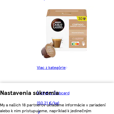
Viac z kategórie
Nastavenia súkromia
9,49 € s Clubcard
(50,21 €/kg)
My a našich 18 partnerov ukladáme informácie v zariadení
alebo k nim pristupujeme, napríklad k jedinečným