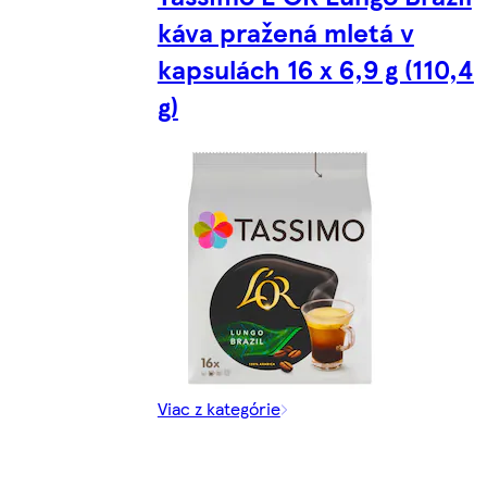
káva pražená mletá v
kapsulách 16 x 6,9 g (110,4
g)
Viac z kategórie