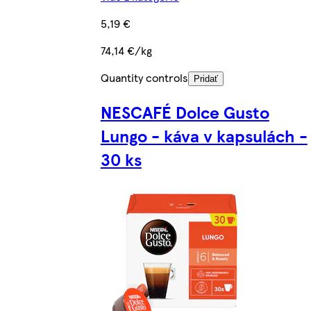
5,19 €
74,14 €/kg
Quantity controls
Pridať
NESCAFÉ Dolce Gusto
Lungo - káva v kapsulách -
30 ks