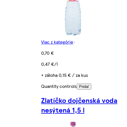
Viac z kategórie
0,70 €
0,47 €/l
+ záloha 0,15 € / za kus
Quantity controls
Pridať
Zlatíčko dojčenská voda
nesýtená 1,5 l