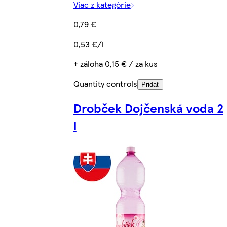
Viac z kategórie
0,79 €
0,53 €/l
+ záloha 0,15 € / za kus
Quantity controls
Pridať
Drobček Dojčenská voda 2
l