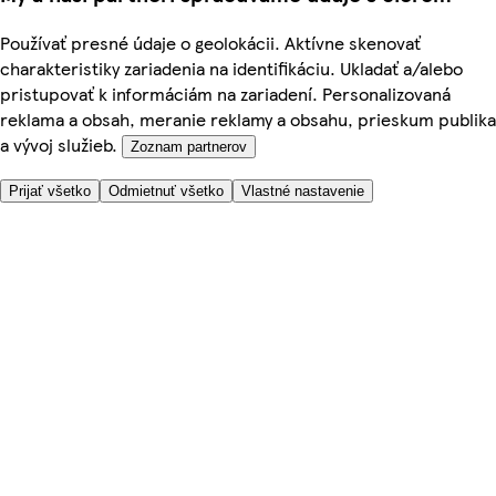
Používať presné údaje o geolokácii. Aktívne skenovať
charakteristiky zariadenia na identifikáciu. Ukladať a/alebo
pristupovať k informáciám na zariadení. Personalizovaná
reklama a obsah, meranie reklamy a obsahu, prieskum publika
a vývoj služieb.
Zoznam partnerov
Prijať všetko
Odmietnuť všetko
Vlastné nastavenie
Potrebujete pomoc?
Cena doručenia
Bezpečnosť pri nákupe
Všeobecné obchodné podmienky
Ochrana súkromia