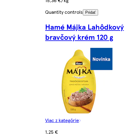
15,36 €/kg
Quantity controls
Pridať
Hamé Májka Lahôdkový
bravčový krém 120 g
Viac z kategórie
1,25 €