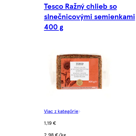
Tesco Ražný chlieb so
slnečnicovými semienkami
400 g
Viac z kategórie
1,19 €
2,98 €/kg