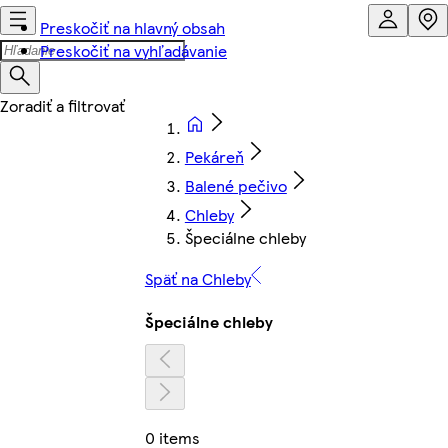
Preskočiť na hlavný obsah
Preskočiť na vyhľadávanie
Pekáreň
Balené pečivo
Chleby
Špeciálne chleby
Späť na Chleby
Špeciálne chleby
0 items