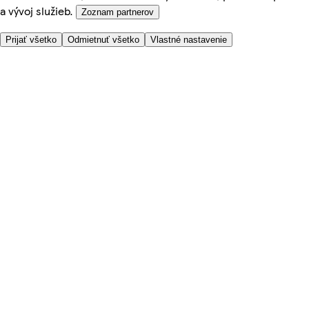
a vývoj služieb.
Zoznam partnerov
Prijať všetko
Odmietnuť všetko
Vlastné nastavenie
Potrebujete pomoc?
Cena doručenia
Bezpečnosť pri nákupe
Všeobecné obchodné podmienky
Ochrana súkromia
O nás
Prístupnosť
Kde dovážame