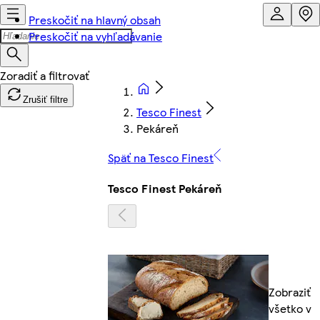
Preskočiť na hlavný obsah
Preskočiť na vyhľadávanie
Zrušiť filtre
Tesco Finest
Pekáreň
Späť na Tesco Finest
Tesco Finest Pekáreň
Zobraziť
všetko v