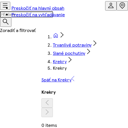
Preskočiť na hlavný obsah
Preskočiť na vyhľadávanie
Trvanlivé potraviny
Slané pochutiny
Krekry
Krekry
Späť na Krekry
Krekry
0 items