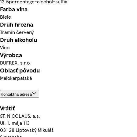
12.5percentage-alcohol-suffix
Farba vína
Biele
Druh hrozna
Tramín červený
Druh alkoholu
Víno
Výrobca
DUFREX, s.r.o.
Oblasť pôvodu
Malokarpatská
Kontaktná adresa
Vrátiť
ST. NICOLAUS, a.s.
Ul. 1. mája 113
031 28 Liptovský Mikuláš
Slovensko