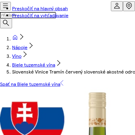
Preskočiť na hlavný obsah
Preskočiť na vyhľadávanie
Nápoje
Víno
Biele tuzemské vína
Slovenské Vinice Tramín červený slovenské akostné odrod
Späť na Biele tuzemské vína