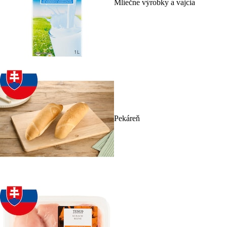
Mliečne výrobky a vajcia
Pekáreň