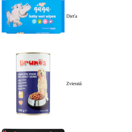
Dieťa
Zvieratá