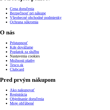
Cena doručenia
Bezpečnosť pri nákupe
Všeobecné obchodné podmienky
Ochrana súkromia
O nás
Prístupnosť
Kde dovážame
Poplatok za službu
Nastavenia cookies
Možnosti platby
Tesco.sk
Clubcard
Pred prvým nákupom
Ako nakupovať
Registrácia
Objednanie doručenia
Moje obľúbené