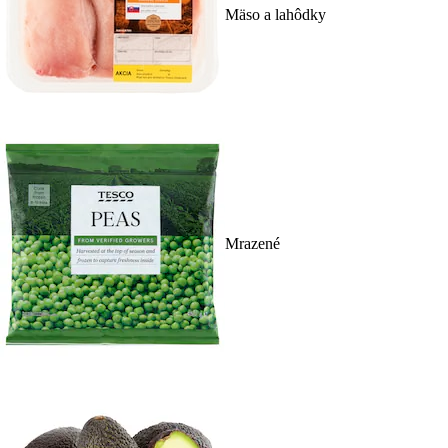
Mäso a lahôdky
Mrazené