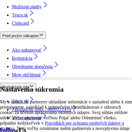
Možnosti platby
Tesco.sk
Clubcard
Pred prvým nákupom
Ako nakupovať
Registrácia
Objednanie doručenia
Moje obľúbené
Kontaktujte nás
Nastavenia súkromia
Tesco.sk
My a našich 18 partnerov ukladáme informácie v zariadení alebo k nim
pristupujeme, napríklad k jedinečným identifikátorom v súboroch
Zákaznícka linka - 0800222333
cookie, za účelom spracúvania osobných údajov. Svoj súhlas môžete
udeliť alebo spravovať voľbou Prijať alebo Odmietnuť všetko,
Výber obchodu
prípadne kedykoľvek v
Pravidlách pre ochranu osobných údajov a
cookies.
Tieto voľby oznámime našim partnerom a neovplyvnia údaje
followUs