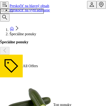
Preskočiť na hlavný obsah
Preskočiť na vyhľadávanie
Špeciálne ponuky
Špeciálne ponuky
All Offers
Top ponuky