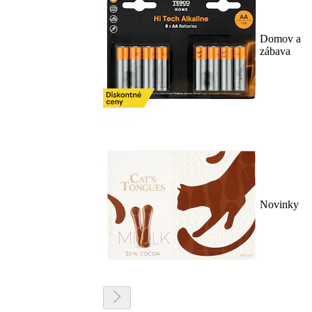
Domov a
zábava
Novinky