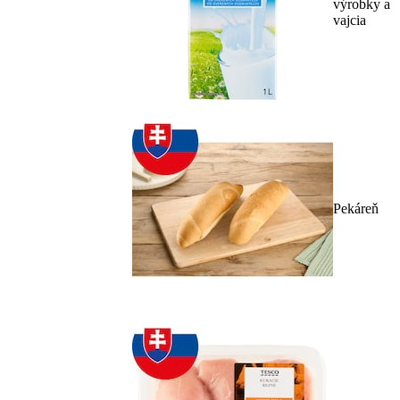
výrobky a
vajcia
Pekáreň