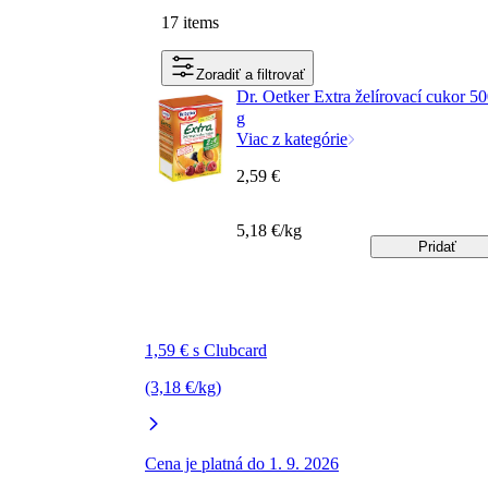
17 items
Zoradiť a filtrovať
Dr. Oetker Extra želírovací cukor 5
g
Viac z kategórie
2,59 €
5,18 €/kg
Pridať
1,59 € s Clubcard
(3,18 €/kg)
Cena je platná do 1. 9. 2026