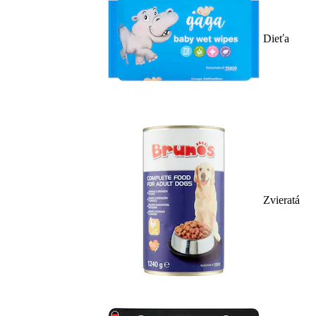
Dieťa
Zvieratá