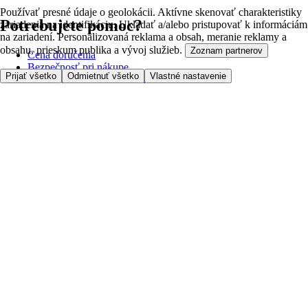
Používať presné údaje o geolokácii. Aktívne skenovať charakteristiky
Potrebujete pomoc?
zariadenia na identifikáciu. Ukladať a/alebo pristupovať k informáciám
na zariadení. Personalizovaná reklama a obsah, meranie reklamy a
obsahu, prieskum publika a vývoj služieb.
Zoznam partnerov
Cena doručenia
Bezpečnosť pri nákupe
Prijať všetko
Odmietnuť všetko
Vlastné nastavenie
Všeobecné obchodné podmienky
Ochrana súkromia
O nás
Prístupnosť
Kde dovážame
Poplatok za službu
Nastavenia cookies
Možnosti platby
Tesco.sk
Clubcard
Pred prvým nákupom
Ako nakupovať
Registrácia
Objednanie doručenia