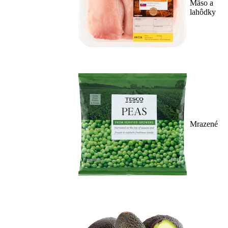
Mäso a
lahôdky
Mrazené