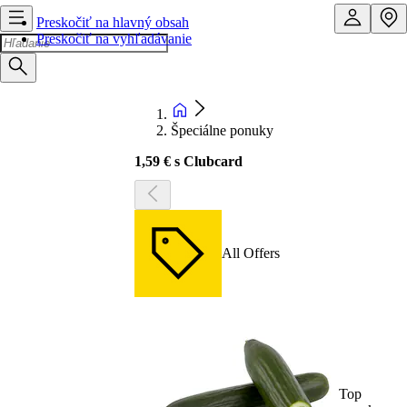
Preskočiť na hlavný obsah
Preskočiť na vyhľadávanie
Špeciálne ponuky
1,59 € s Clubcard
All Offers
Top