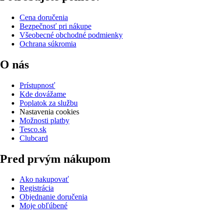
Cena doručenia
Bezpečnosť pri nákupe
Všeobecné obchodné podmienky
Ochrana súkromia
O nás
Prístupnosť
Kde dovážame
Poplatok za službu
Nastavenia cookies
Možnosti platby
Tesco.sk
Clubcard
Pred prvým nákupom
Ako nakupovať
Registrácia
Objednanie doručenia
Moje obľúbené