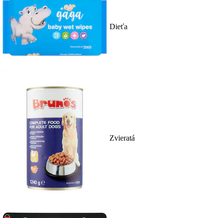
Dieťa
Zvieratá