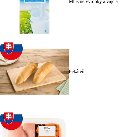
Mliečne výrobky a vajcia
Pekáreň