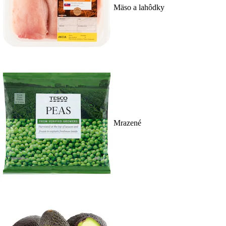
Mäso a lahôdky
Mrazené