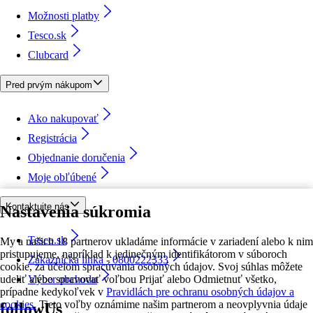
Možnosti platby
Tesco.sk
Clubcard
Pred prvým nákupom
Ako nakupovať
Registrácia
Objednanie doručenia
Moje obľúbené
Kontaktujte nás
Nastavenia súkromia
Tesco.sk
My a našich 18 partnerov ukladáme informácie v zariadení alebo k nim
pristupujeme, napríklad k jedinečným identifikátorom v súboroch
Zákaznícka linka - 0800222333
cookie, za účelom spracúvania osobných údajov. Svoj súhlas môžete
udeliť alebo spravovať voľbou Prijať alebo Odmietnuť všetko,
Výber obchodu
prípadne kedykoľvek v
Pravidlách pre ochranu osobných údajov a
cookies.
Tieto voľby oznámime našim partnerom a neovplyvnia údaje
followUs