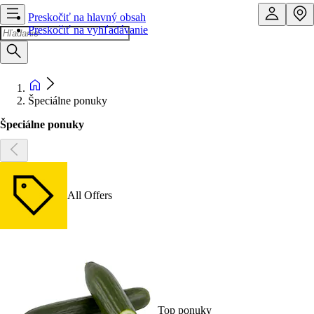
Preskočiť na hlavný obsah
Preskočiť na vyhľadávanie
Špeciálne ponuky
Špeciálne ponuky
All Offers
Top ponuky