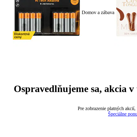
Domov a zábava
Ospravedlňujeme sa, akcia v te
Pre zobrazenie platných akcií,
Špeciálne pon