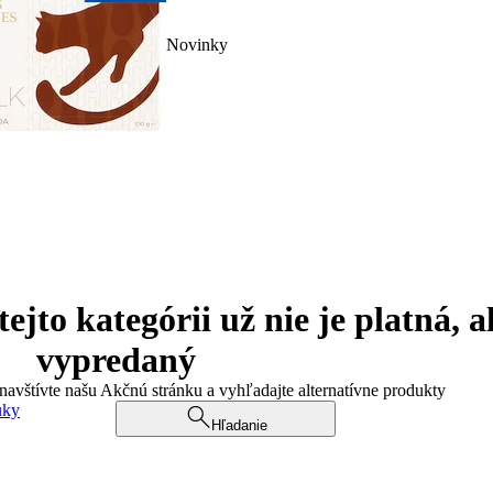
Novinky
jto kategórii už nie je platná, a
vypredaný
 navštívte našu Akčnú stránku a vyhľadajte alternatívne produkty
uky
Hľadanie