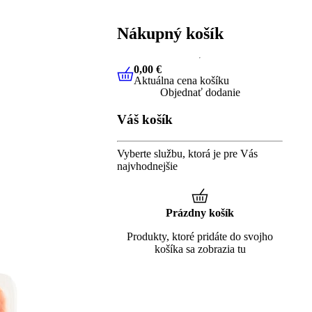
Nákupný košík
0,00 €
Aktuálna cena košíku
0,00 €
Aktuálna cena košíku
Objednať dodanie
Váš košík
Vyberte službu, ktorá je pre Vás
najvhodnejšie
Prázdny košík
Produkty, ktoré pridáte do svojho
košíka sa zobrazia tu