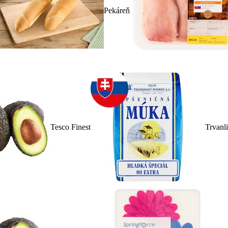
Pekáreň
Tesco Finest
Trvanl