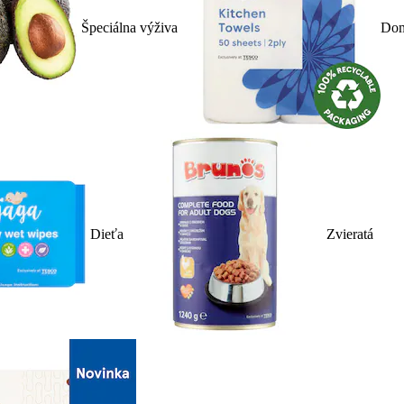
Špeciálna výživa
Dom
Dieťa
Zvieratá