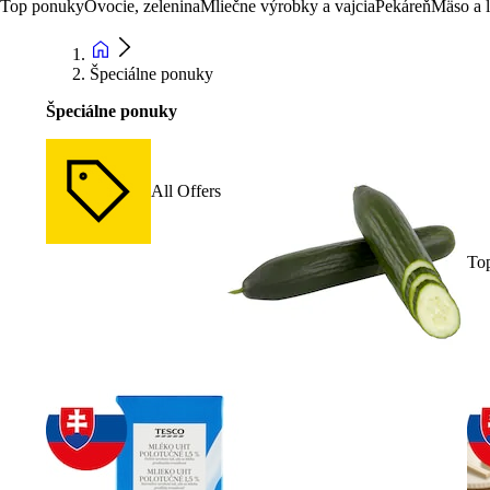
Top ponuky
Ovocie, zelenina
Mliečne výrobky a vajcia
Pekáreň
Mäso a 
Špeciálne ponuky
Špeciálne ponuky
All Offers
To