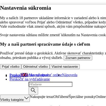
Nastavenia súkromia
My a našich 18 partnerov ukladáme informácie v zariadení alebo k nim
alebo spravovať voľbou Prijať alebo Odmietnuť všetko, prípadne ke
Vaše rozhodnutie však zmení spôsob, akým vám prispôsobíme nakupo
Svoje nastavenia súhlasu môžete zmeniť kliknutím na Nastavenia cooki
My a naši partneri spracúvame údaje s cieľom
Používať presné údaje o geolokácii. Aktívne skenovať charakteristiky 
obsahu, prieskum publika a vývoj služieb.
Zoznam partnerov
Prijať všetko
Odmietnuť všetko
Vlastné nastavenie
Preskočiť na hlavný obsah
Ako nakupovať online
Nápoveda
English
Preskočiť na vyhľadávanie
Nakupujte teraz
Obľúbené
Špeciálne ponuky
Online
Všetky kategórie