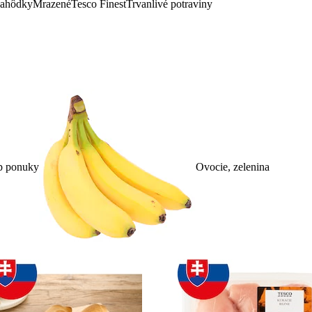
lahôdky
Mrazené
Tesco Finest
Trvanlivé potraviny
p ponuky
Ovocie, zelenina