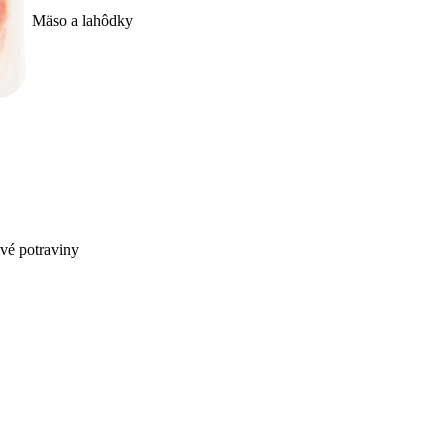
Mäso a lahôdky
ivé potraviny