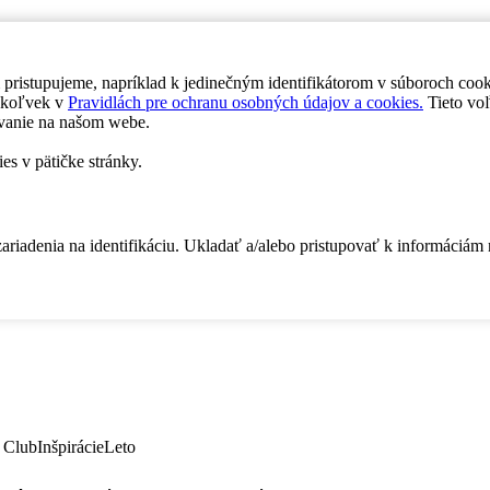
 pristupujeme, napríklad k jedinečným identifikátorom v súboroch coo
dykoľvek v
Pravidlách pre ochranu osobných údajov a cookies.
Tieto voľ
vanie na našom webe.
es v pätičke stránky.
zariadenia na identifikáciu. Ukladať a/alebo pristupovať k informáciám
 Club
Inšpirácie
Leto