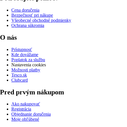
Cena doručenia
Bezpečnosť pri nákupe
Všeobecné obchodné podmienky
Ochrana súkromia
O nás
Prístupnosť
Kde dovážame
Poplatok za službu
Nastavenia cookies
Možnosti platby
Tesco.sk
Clubcard
Pred prvým nákupom
Ako nakupovať
Registrácia
Objednanie doručenia
Moje obľúbené