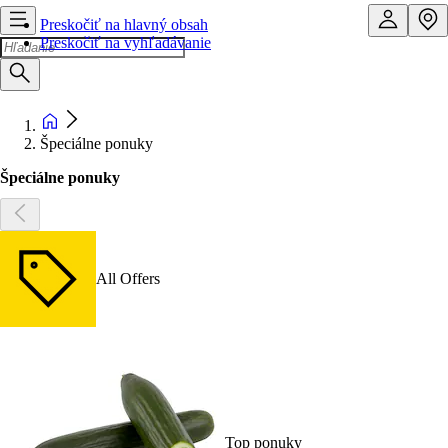
Preskočiť na hlavný obsah
Preskočiť na vyhľadávanie
Špeciálne ponuky
Špeciálne ponuky
All Offers
Top ponuky