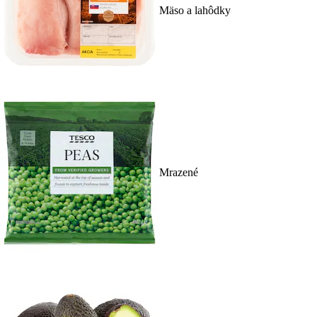
Mäso a lahôdky
Mrazené