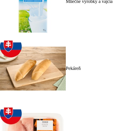
Mliečne výrobky a vajcia
Pekáreň