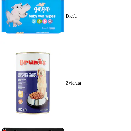
Dieťa
Zvieratá