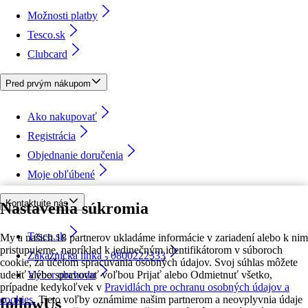
Možnosti platby
Tesco.sk
Clubcard
Pred prvým nákupom
Ako nakupovať
Registrácia
Objednanie doručenia
Moje obľúbené
Kontaktujte nás
Nastavenia súkromia
Tesco.sk
My a našich 18 partnerov ukladáme informácie v zariadení alebo k nim
pristupujeme, napríklad k jedinečným identifikátorom v súboroch
Zákaznícka linka - 0800222333
cookie, za účelom spracúvania osobných údajov. Svoj súhlas môžete
udeliť alebo spravovať voľbou Prijať alebo Odmietnuť všetko,
Výber obchodu
prípadne kedykoľvek v
Pravidlách pre ochranu osobných údajov a
cookies.
Tieto voľby oznámime našim partnerom a neovplyvnia údaje
followUs