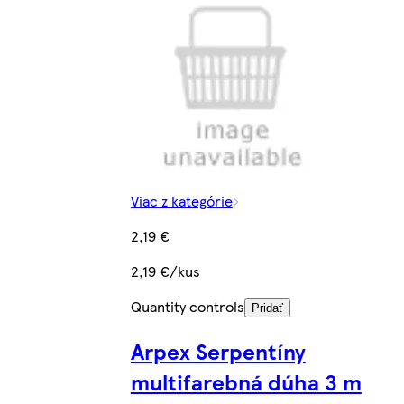
Viac z kategórie
2,19 €
2,19 €/kus
Quantity controls
Pridať
Arpex Serpentíny
multifarebná dúha 3 m