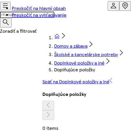
Preskočiť na hlavný obsah
Preskočiť na vyhľadávanie
Domov a zábava
Školské a kancelárske potreby
Doplnkové položky a iné
Doplňujúce položky
Späť na Doplnkové položky a iné
Doplňujúce položky
0 items