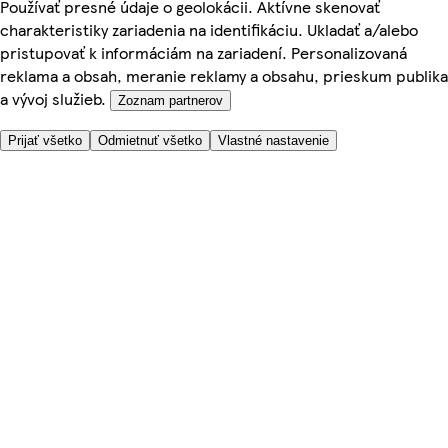
Používať presné údaje o geolokácii. Aktívne skenovať
charakteristiky zariadenia na identifikáciu. Ukladať a/alebo
pristupovať k informáciám na zariadení. Personalizovaná
reklama a obsah, meranie reklamy a obsahu, prieskum publika
a vývoj služieb.
Zoznam partnerov
Prijať všetko
Odmietnuť všetko
Vlastné nastavenie
Potrebujete pomoc?
Cena doručenia
Bezpečnosť pri nákupe
Všeobecné obchodné podmienky
Ochrana súkromia
O nás