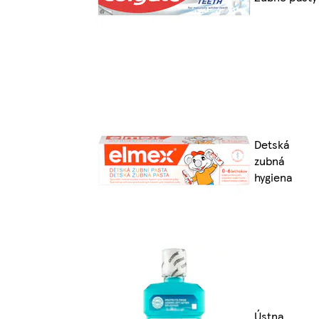
Detská
zubná
hygiena
Ústna