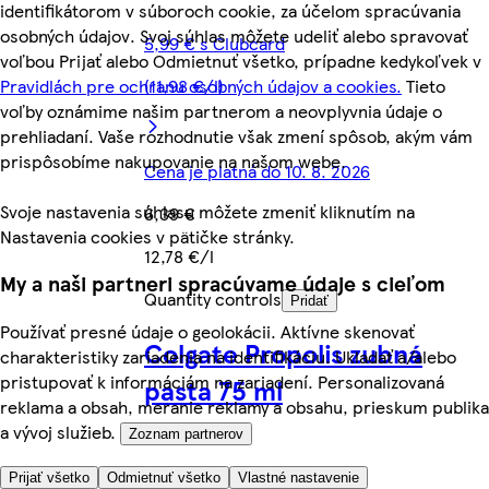
identifikátorom v súboroch cookie, za účelom spracúvania
osobných údajov. Svoj súhlas môžete udeliť alebo spravovať
5,99 € s Clubcard
voľbou Prijať alebo Odmietnuť všetko, prípadne kedykoľvek v
Pravidlách pre ochranu osobných údajov a cookies.
Tieto
(11,98 €/l)
voľby oznámime našim partnerom a neovplyvnia údaje o
prehliadaní. Vaše rozhodnutie však zmení spôsob, akým vám
prispôsobíme nakupovanie na našom webe.
Cena je platná do 10. 8. 2026
Svoje nastavenia súhlasu môžete zmeniť kliknutím na
6,39 €
Nastavenia cookies v pätičke stránky.
12,78 €/l
My a naši partneri spracúvame údaje s cieľom
Quantity controls
Pridať
Používať presné údaje o geolokácii. Aktívne skenovať
Colgate Propolis zubná
charakteristiky zariadenia na identifikáciu. Ukladať a/alebo
pristupovať k informáciám na zariadení. Personalizovaná
pasta 75 ml
reklama a obsah, meranie reklamy a obsahu, prieskum publika
a vývoj služieb.
Zoznam partnerov
Prijať všetko
Odmietnuť všetko
Vlastné nastavenie