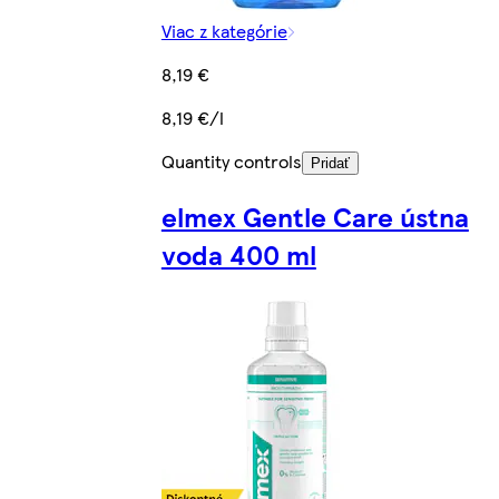
Viac z kategórie
8,19 €
8,19 €/l
Quantity controls
Pridať
elmex Gentle Care ústna
voda 400 ml