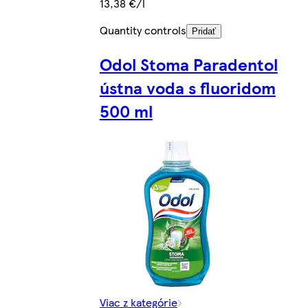
13,38 €/l
Quantity controls
Pridať
Odol Stoma Paradentol
ústna voda s fluoridom
500 ml
Viac z kategórie