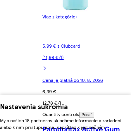
Viac z kategórie
5,99 € s Clubcard
(11,98 €/l)
Cena je platná do 10. 8. 2026
6,39 €
12,78 €/l
Nastavenia súkromia
Quantity controls
Pridať
My a našich 18 partnerov ukladáme informácie v zariadení
Parodontax Active Gum
alebo k nim pristupujeme, napríklad k jedinečným