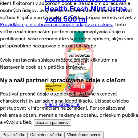
identifikátorom v súboroch cookie, za účelom spracúvania
Health Fresh Mint ústna
osobných údajov. Svoj súhlas môžete udeliť alebo spravovať
voda 500 ml
voľbou Prijať alebo Odmietnuť všetko, prípadne kedykoľvek v
Pravidlách pre ochranu osobných údajov a cookies.
Tieto
voľby oznámime našim partnerom a neovplyvnia údaje o
prehliadaní. Vaše rozhodnutie však zmení spôsob, akým vám
prispôsobíme nakupovanie na našom webe.
Svoje nastavenia súhlasu môžete zmeniť kliknutím na
Nastavenia cookies v pätičke stránky.
My a naši partneri spracúvame údaje s cieľom
Používať presné údaje o geolokácii. Aktívne skenovať
charakteristiky zariadenia na identifikáciu. Ukladať a/alebo
Viac z kategórie
pristupovať k informáciám na zariadení. Personalizovaná
reklama a obsah, meranie reklamy a obsahu, prieskum publika
a vývoj služieb.
Zoznam partnerov
6,29 € s Clubcard
Prijať všetko
Odmietnuť všetko
Vlastné nastavenie