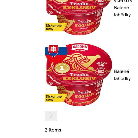
všetko v
Balené
lahôdky
Balené
lahôdky
2 items