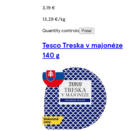
3,19 €
13,29 €/kg
Quantity controls
Pridať
Tesco Treska v majonéze
140 g