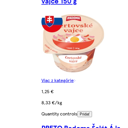
vajce 150 g
Viac z kategórie
1,25 €
8,33 €/kg
Quantity controls
Pridať
PRETO Radoma Šalát Á la