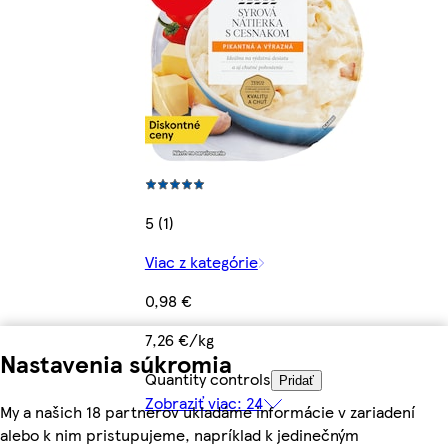
5 (1)
Viac z kategórie
0,98 €
7,26 €/kg
Nastavenia súkromia
Quantity controls
Pridať
Zobraziť viac: 24
My a našich 18 partnerov ukladáme informácie v zariadení
alebo k nim pristupujeme, napríklad k jedinečným