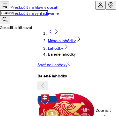
Preskočiť na hlavný obsah
Preskočiť na vyhľadávanie
Mäso a lahôdky
Lahôdky
Balené lahôdky
Späť na Lahôdky
Balené lahôdky
Zobraziť