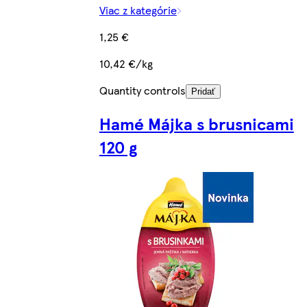
Viac z kategórie
1,25 €
10,42 €/kg
Quantity controls
Pridať
Hamé Májka s brusnicami
120 g