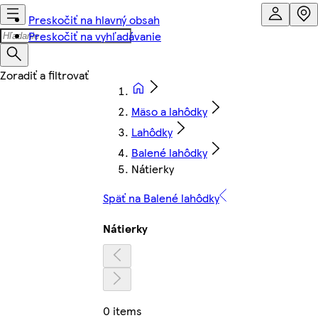
Preskočiť na hlavný obsah
Preskočiť na vyhľadávanie
Mäso a lahôdky
Lahôdky
Balené lahôdky
Nátierky
Späť na Balené lahôdky
Nátierky
0 items