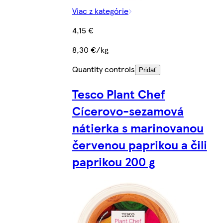
Viac z kategórie
4,15 €
8,30 €/kg
Quantity controls
Pridať
Tesco Plant Chef
Cícerovo-sezamová
nátierka s marinovanou
červenou paprikou a čili
paprikou 200 g