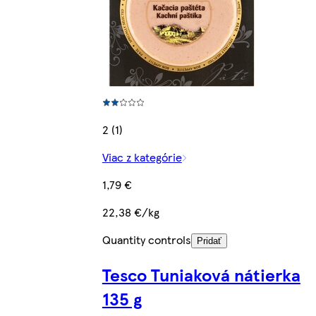
2 (1)
Viac z kategórie
1,79 €
22,38 €/kg
Quantity controls
Pridať
Tesco Tuniaková nátierka
135 g