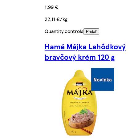
1,99 €
22,11 €/kg
Quantity controls
Pridať
Hamé Májka Lahôdkový
bravčový krém 120 g