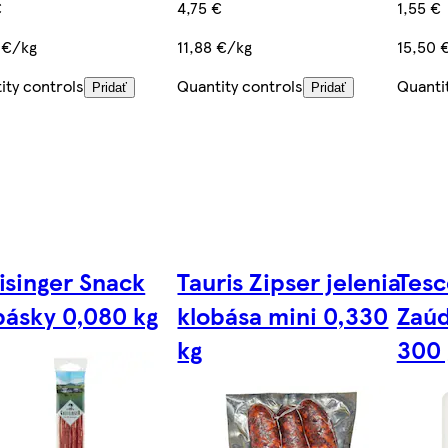
€
4,75 €
1,55 €
 €/kg
11,88 €/kg
15,50 
ity controls
Quantity controls
Quanti
Pridať
Pridať
isinger Snack
Tauris Zipser jelenia
Tesc
básky 0,080 kg
klobása mini 0,330
Zaúd
kg
300 