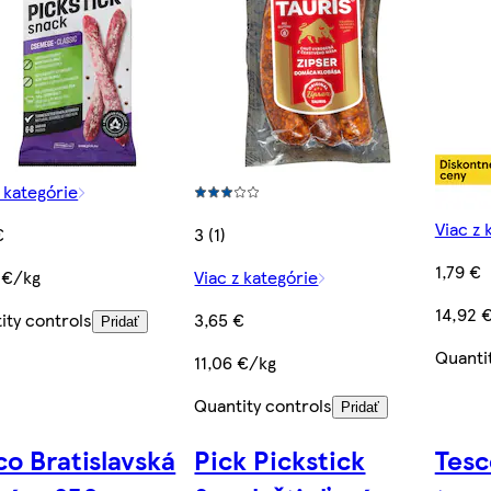
z kategórie
Viac z 
€
3 (1)
1,79 €
 €/kg
Viac z kategórie
14,92 
ity controls
3,65 €
Pridať
Quanti
11,06 €/kg
Quantity controls
Pridať
co Bratislavská
Pick Pickstick
Tesc