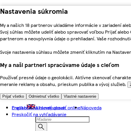
Nastavenia súkromia
My a našich 18 partnerov ukladáme informácie v zariadení ale
Svoj súhlas môžete udeliť alebo spravovať voľbou Prijať aleb
partnerom a neovplyvnia údaje o prehliadaní. Vaše rozhodnu
Svoje nastavenia súhlasu môžete zmeniť kliknutím na Nastaven
My a naši partneri spracúvame údaje s cieľom
Používať presné údaje o geolokácii. Aktívne skenovať charakter
meranie reklamy a obsahu, prieskum publika a vývoj služieb.
Prijať všetko
Odmietnuť všetko
Vlastné nastavenie
Preskočiť na hlavný obsah
English
Ako nakupovať online
Nápoveda
Preskočiť na vyhľadávanie