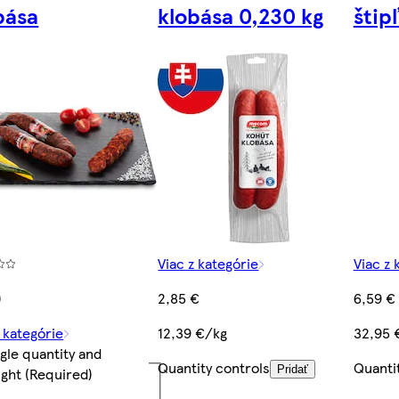
bása
klobása 0,230 kg
štip
Viac z kategórie
Viac z 
)
2,85 €
6,59 €
z kategórie
12,39 €/kg
32,95 
gle quantity and
Quantity controls
Quanti
Pridať
ight
(Required)