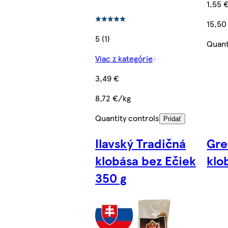
1,55 
15,50
5 (1)
Quant
Viac z kategórie
3,49 €
8,72 €/kg
Quantity controls
Pridať
Ilavský Tradičná
Gre
klobása bez Ečiek
klo
350 g