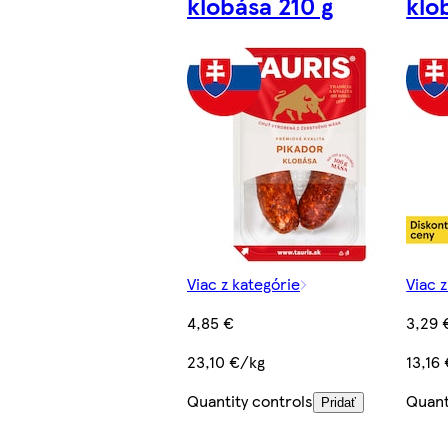
klobása 210 g
klo
Viac z kategórie
Viac 
4,85 €
3,29 
23,10 €/kg
13,16
Quantity controls
Quant
Pridať