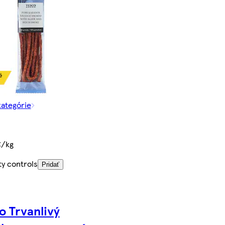
kategórie
€/kg
ty controls
Pridať
o Trvanlivý