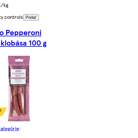
€/kg
ty controls
Pridať
o Pepperoni
 klobása 100 g
kategórie