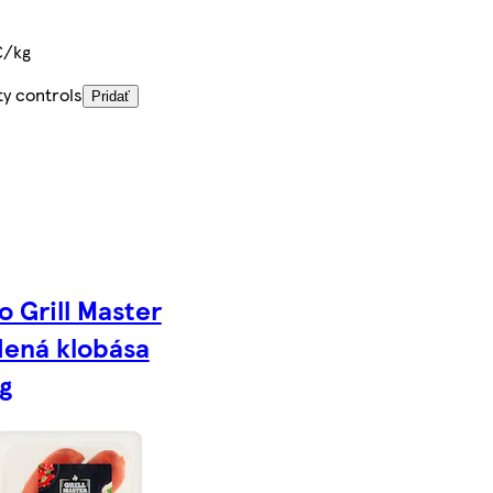
€/kg
ty controls
Pridať
o Grill Master
ená klobása
g