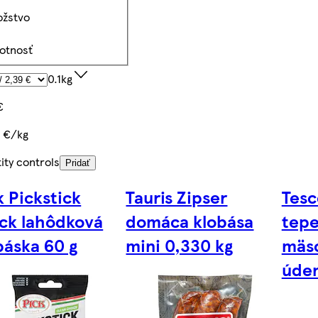
žstvo
otnosť
0.1kg
€
 €/kg
ity controls
Pridať
k Pickstick
Tauris Zipser
Tesc
ck lahôdková
domáca klobása
tepe
báska 60 g
mini 0,330 kg
mäs
úden