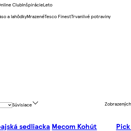
nline Club
Inšpirácie
Leto
so a lahôdky
Mrazené
Tesco Finest
Trvanlivé potraviny
Zobrazenýc
Súvisiace
ajská sedliacka
Mecom Kohút
Pick