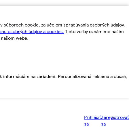
m v súboroch cookie, za účelom spracúvania osobných údajov.
anu osobných údajov a cookies.
Tieto voľby oznámime našim
a našom webe.
ť k informáciám na zariadení. Personalizovaná reklama a obsah,
Prihlásiť
Zaregistrovať
sa
sa