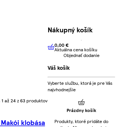
Nákupný košík
0,00 €
Aktuálna cena košíku
0,00 €
Aktuálna cena košíku
Objednať dodanie
Váš košík
Vyberte službu, ktorá je pre Vás
najvhodnejšie
h
1 až 24
z
63
produktov
Prázdny košík
 Makói klobása
Produkty, ktoré pridáte do