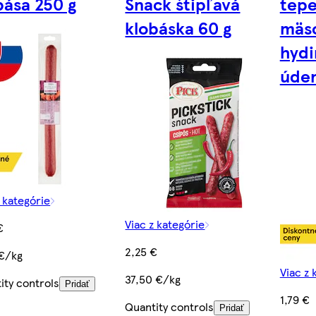
bása 250 g
Snack štipľavá
tepe
klobáska 60 g
mäs
hydi
úden
z kategórie
Viac z kategórie
€
2,25 €
 €/kg
Viac z 
37,50 €/kg
ity controls
Pridať
1,79 €
Quantity controls
Pridať