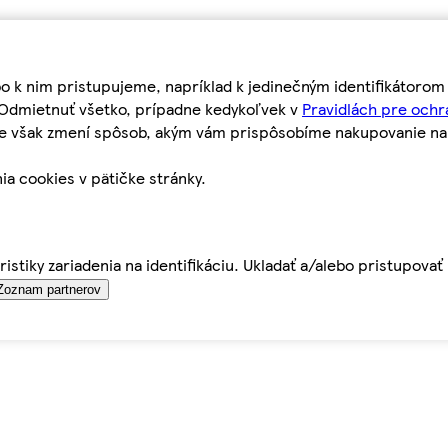
bo k nim pristupujeme, napríklad k jedinečným identifikátoro
o Odmietnuť všetko, prípadne kedykoľvek v
Pravidlách pre ochr
tie však zmení spôsob, akým vám prispôsobíme nakupovanie n
ia cookies v pätičke stránky.
istiky zariadenia na identifikáciu. Ukladať a/alebo pristupova
Zoznam partnerov