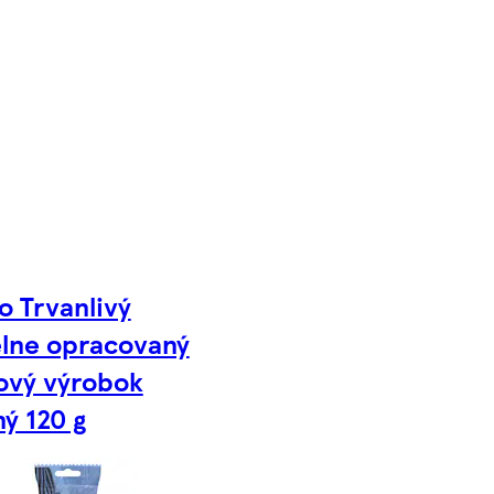
o Trvanlivý
lne opracovaný
ový výrobok
ý 120 g