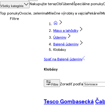
Nakupujte teraz
Obľúbené
Špeciálne ponuky
O
Všetky kategórie
Top ponuky
Ovocie, zelenina
Mliečne výrobky a vajcia
Pekáreň
Mä
Mäso a lahôdky
Údeniny
Balené údeniny
Klobásy
Späť na Balené údeniny
Klobásy
Zoradiť podľa
Filtre
Tesco Gombasecká
Čab