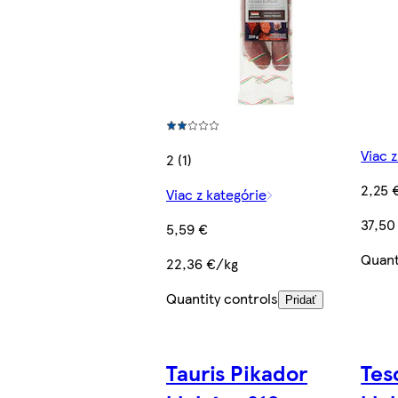
Viac 
2 (1)
2,25 
Viac z kategórie
37,50
5,59 €
Quant
22,36 €/kg
Quantity controls
Pridať
Tauris Pikador
Tes