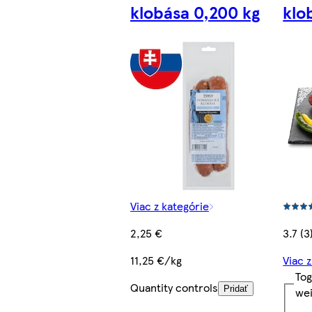
klobása 0,200 kg
klo
Viac z kategórie
2,25 €
3.7 (3
11,25 €/kg
Viac 
Tog
Quantity controls
Pridať
we