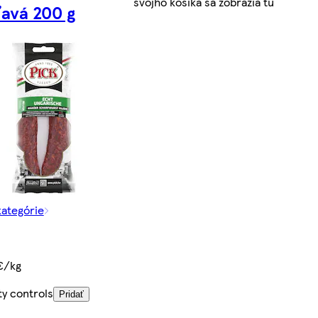
svojho košíka sa zobrazia tu
ľavá 200 g
kategórie
€/kg
ty controls
Pridať