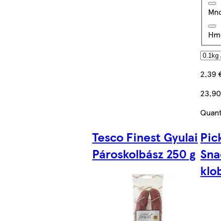
Mno
Hm
2,39 
23,90
Quant
Tesco Finest Gyulai
Pic
Pároskolbász 250 g
Sna
klo