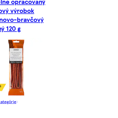
lne opracovaný
ový výrobok
novo-bravčový
ý 120 g
kategórie