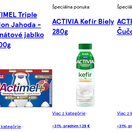
Špeciálna ponuka
Špeciá
IMEL Triple
ACTIVIA Kefír Biely
ACTI
ion Jahoda -
280g
Čučo
nátové jablko
00g
Viac z kategórie
Viac z 
z kategórie
-31%, predtým 1,29 €
-31%, pr