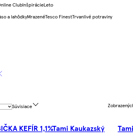
nline Club
Inšpirácie
Leto
so a lahôdky
Mrazené
Tesco Finest
Trvanlivé potraviny
Zobrazený
Súvisiace
IČKA KEFÍR 1,1%
Tami Kaukazský
Tami