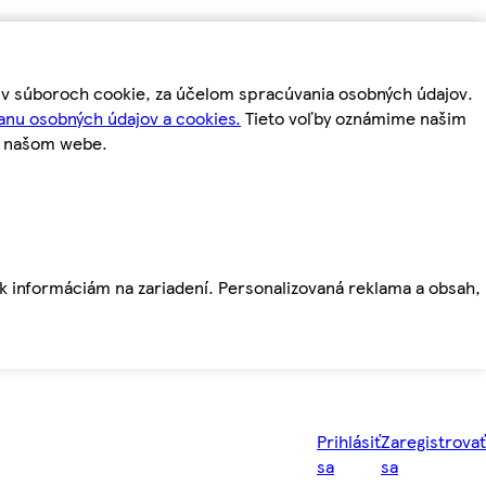
m v súboroch cookie, za účelom spracúvania osobných údajov.
anu osobných údajov a cookies.
Tieto voľby oznámime našim
a našom webe.
ť k informáciám na zariadení. Personalizovaná reklama a obsah,
Prihlásiť
Zaregistrovať
sa
sa