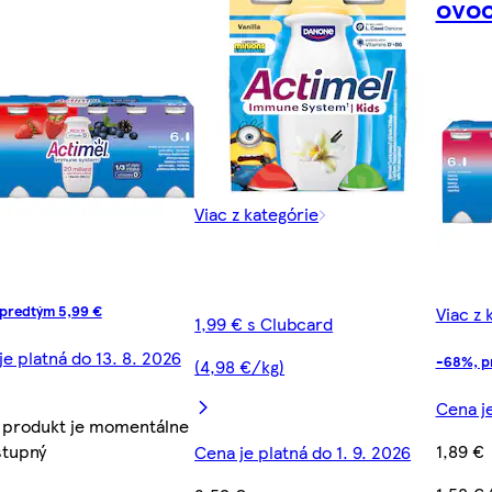
ovoc
Viac z kategórie
predtým 5,99 €
Viac z 
1,99 € s Clubcard
je platná do 13. 8. 2026
-68%, p
(4,98 €/kg)
Cena je
 produkt je momentálne
tupný
1,89 €
Cena je platná do 1. 9. 2026