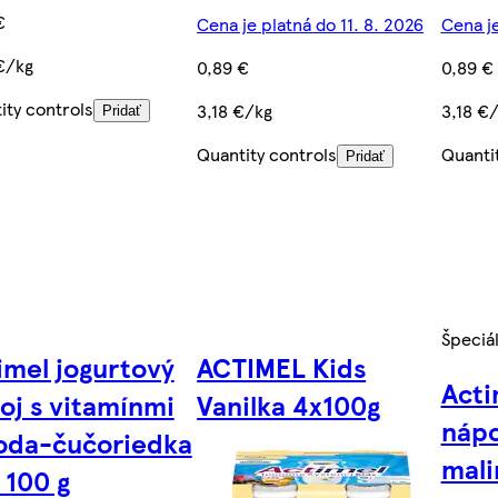
€
Cena je platná do 11. 8. 2026
Cena je
€/kg
0,89 €
0,89 €
ity controls
3,18 €/kg
3,18 €
Pridať
Quantity controls
Quanti
Pridať
Špeciá
imel jogurtový
ACTIMEL Kids
Acti
oj s vitamínmi
Vanilka 4x100g
nápo
oda-čučoriedka
mali
 100 g