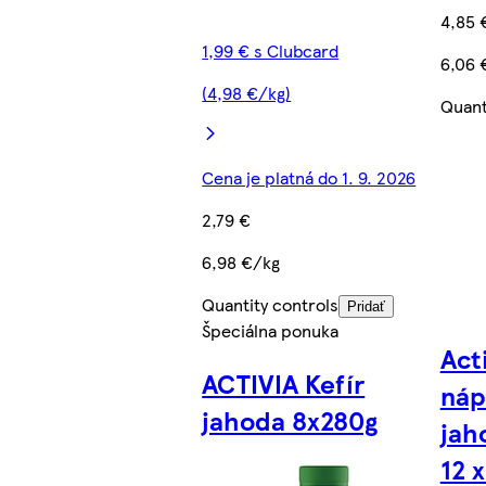
4,85 
1,99 € s Clubcard
6,06 
(4,98 €/kg)
Quant
Cena je platná do 1. 9. 2026
2,79 €
6,98 €/kg
Quantity controls
Pridať
Špeciálna ponuka
Act
ACTIVIA Kefír
náp
jahoda 8x280g
jah
12 x