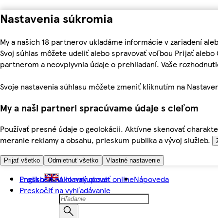
Nastavenia súkromia
My a našich 18 partnerov ukladáme informácie v zariadení ale
Svoj súhlas môžete udeliť alebo spravovať voľbou Prijať aleb
partnerom a neovplyvnia údaje o prehliadaní. Vaše rozhodnu
Svoje nastavenia súhlasu môžete zmeniť kliknutím na Nastaven
My a naši partneri spracúvame údaje s cieľom
Používať presné údaje o geolokácii. Aktívne skenovať charakter
meranie reklamy a obsahu, prieskum publika a vývoj služieb.
Prijať všetko
Odmietnuť všetko
Vlastné nastavenie
Preskočiť na hlavný obsah
English
Ako nakupovať online
Nápoveda
Preskočiť na vyhľadávanie