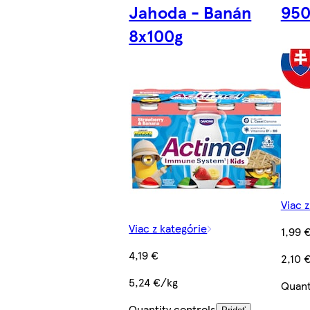
Jahoda - Banán
950
8x100g
Viac 
Viac z kategórie
1,99 
4,19 €
2,10 
5,24 €/kg
Quant
Quantity controls