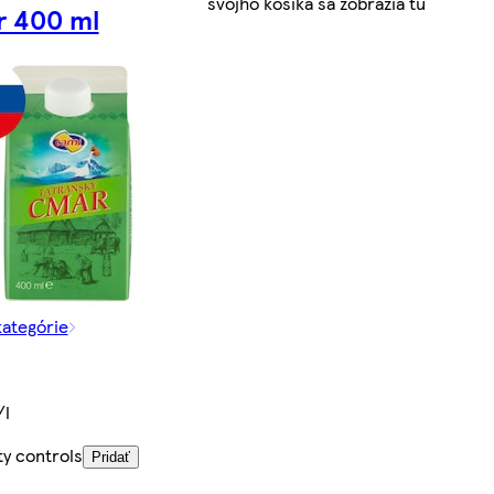
svojho košíka sa zobrazia tu
 400 ml
kategórie
/l
ty controls
Pridať