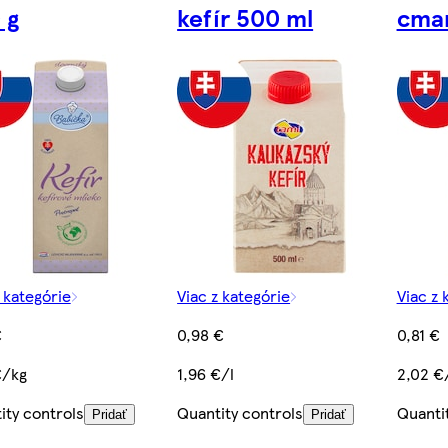
 g
kefír 500 ml
cmar
z kategórie
Viac z kategórie
Viac z 
€
0,98 €
0,81 €
€/kg
1,96 €/l
2,02 €
ity controls
Quantity controls
Quanti
Pridať
Pridať