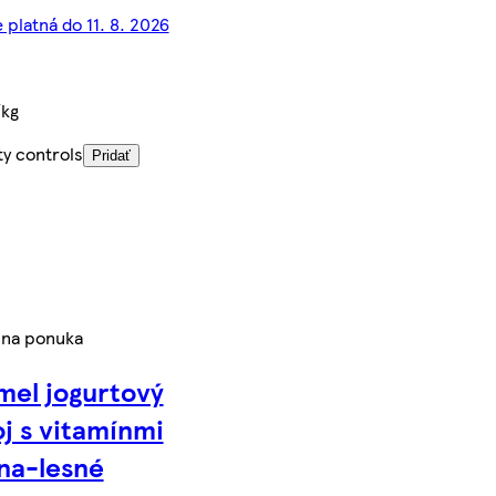
 platná do 11. 8. 2026
/kg
ty controls
Pridať
lna ponuka
mel jogurtový
j s vitamínmi
na-lesné