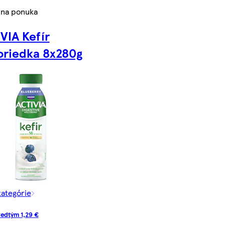
lna ponuka
VIA Kefír
riedka 8x280g
kategórie
edtým 1,29 €