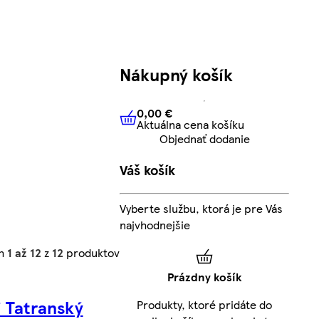
Nákupný košík
0,00 €
Aktuálna cena košíku
0,00 €
Aktuálna cena košíku
Objednať dodanie
Váš košík
Vyberte službu, ktorá je pre Vás
najvhodnejšie
ch
1 až 12
z
12
produktov
Prázdny košík
 Tatranský
Produkty, ktoré pridáte do