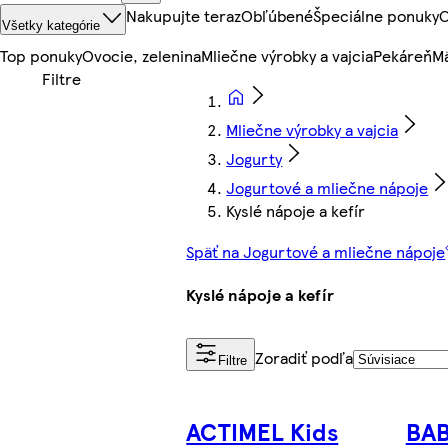
Nakupujte teraz
Obľúbené
Špeciálne ponuky
O
Všetky kategórie
Top ponuky
Ovocie, zelenina
Mliečne výrobky a vajcia
Pekáreň
Mä
Mliečne výrobky a vajcia
Jogurty
Jogurtové a mliečne nápoje
Kyslé nápoje a kefír
Späť na Jogurtové a mliečne nápoje
Kyslé nápoje a kefír
Zoradiť podľa
Filtre
ACTIMEL Kids
BAB