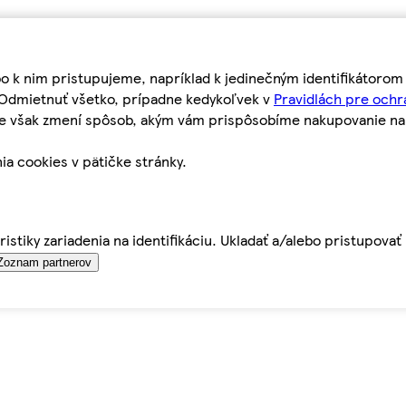
bo k nim pristupujeme, napríklad k jedinečným identifikátoro
o Odmietnuť všetko, prípadne kedykoľvek v
Pravidlách pre ochr
tie však zmení spôsob, akým vám prispôsobíme nakupovanie n
ia cookies v pätičke stránky.
istiky zariadenia na identifikáciu. Ukladať a/alebo pristupova
Zoznam partnerov