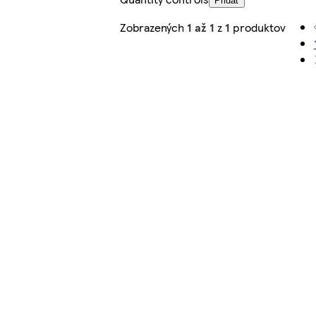
Pridať
Zobrazených
1 až 1
z
1
produktov