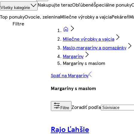
Nakupujte teraz
Obľúbené
Špeciálne ponuky
O
Všetky kategórie
Top ponuky
Ovocie, zelenina
Mliečne výrobky a vajcia
Pekáreň
Mä
Mliečne výrobky a vajcia
Maslo,margaríny a pomazánky
Margaríny
Margaríny s maslom
Späť na Margaríny
Margaríny s maslom
Zoradiť podľa
Filtre
Rajo Ľahšie