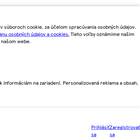
m v súboroch cookie, za účelom spracúvania osobných údajov.
anu osobných údajov a cookies.
Tieto voľby oznámime našim
a našom webe.
ť k informáciám na zariadení. Personalizovaná reklama a obsah,
Prihlásiť
Zaregistrovať
sa
sa