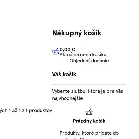
Nákupný košík
0,00 €
Aktuálna cena košíku
0,00 €
Aktuálna cena košíku
Objednať dodanie
Váš košík
Vyberte službu, ktorá je pre Vás
najvhodnejšie
ných
1 až 1
z
1
produktov
Prázdny košík
Produkty, ktoré pridáte do