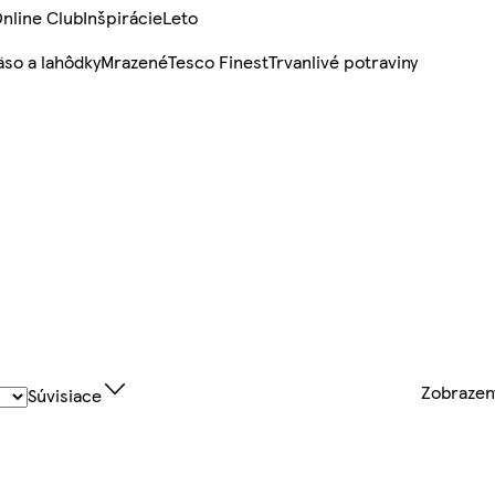
nline Club
Inšpirácie
Leto
so a lahôdky
Mrazené
Tesco Finest
Trvanlivé potraviny
Zobraze
Súvisiace