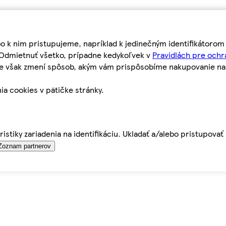
bo k nim pristupujeme, napríklad k jedinečným identifikátoro
o Odmietnuť všetko, prípadne kedykoľvek v
Pravidlách pre ochr
tie však zmení spôsob, akým vám prispôsobíme nakupovanie n
ia cookies v pätičke stránky.
istiky zariadenia na identifikáciu. Ukladať a/alebo pristupova
Zoznam partnerov