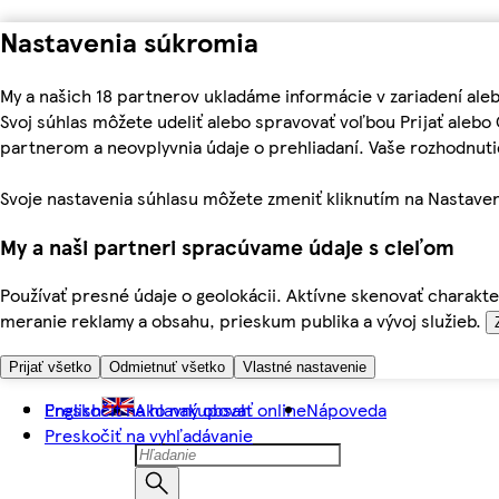
Nastavenia súkromia
My a našich 18 partnerov ukladáme informácie v zariadení ale
Svoj súhlas môžete udeliť alebo spravovať voľbou Prijať aleb
partnerom a neovplyvnia údaje o prehliadaní. Vaše rozhodnu
Svoje nastavenia súhlasu môžete zmeniť kliknutím na Nastaven
My a naši partneri spracúvame údaje s cieľom
Používať presné údaje o geolokácii. Aktívne skenovať charakter
meranie reklamy a obsahu, prieskum publika a vývoj služieb.
Prijať všetko
Odmietnuť všetko
Vlastné nastavenie
Preskočiť na hlavný obsah
English
Ako nakupovať online
Nápoveda
Preskočiť na vyhľadávanie