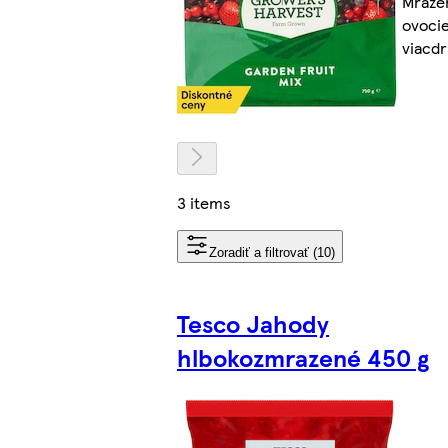
Mraze
ovoci
viacd
3 items
Zoradiť a filtrovať (10)
Tesco Jahody
hlbokozmrazené 450 g