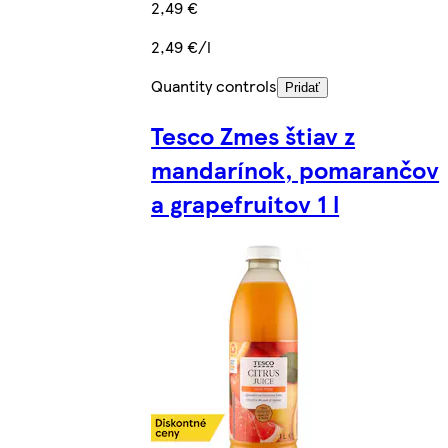
2,49 €
2,49 €/l
Quantity controls
Pridať
Tesco Zmes štiav z
mandarínok, pomarančov
a grapefruitov 1 l