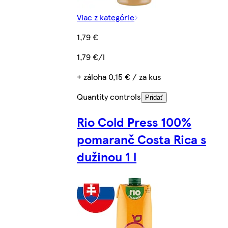
Viac z kategórie
1,79 €
1,79 €/l
+ záloha 0,15 € / za kus
Quantity controls
Pridať
Rio Cold Press 100%
pomaranč Costa Rica s
dužinou 1 l