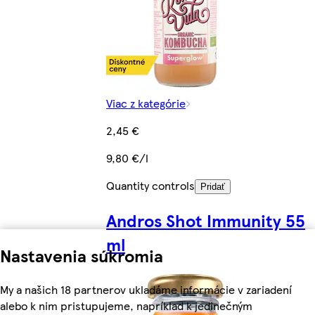
Viac z kategórie
2,45 €
9,80 €/l
Quantity controls
Pridať
Andros Shot Immunity 55
ml
Nastavenia súkromia
My a našich 18 partnerov ukladáme informácie v zariadení
alebo k nim pristupujeme, napríklad k jedinečným