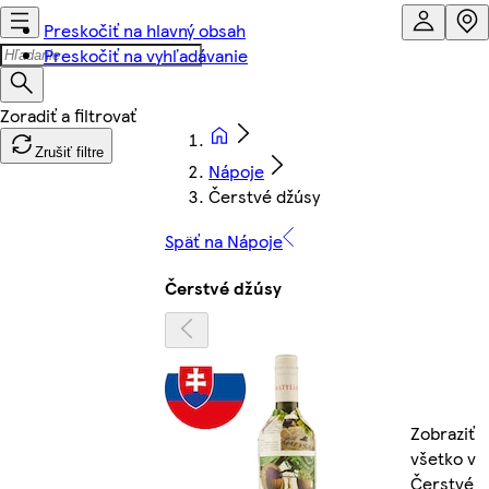
Preskočiť na hlavný obsah
Preskočiť na vyhľadávanie
Zrušiť filtre
Nápoje
Čerstvé džúsy
Späť na Nápoje
Čerstvé džúsy
Zobraziť
všetko v
Čerstvé