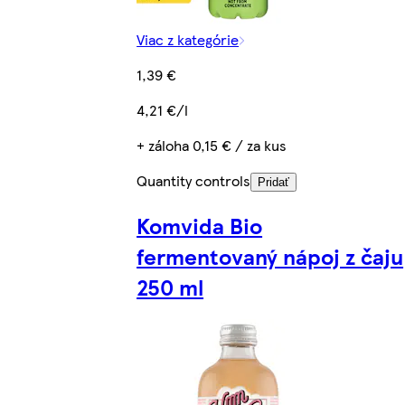
Viac z kategórie
1,39 €
4,21 €/l
+ záloha 0,15 € / za kus
Quantity controls
Pridať
Komvida Bio
fermentovaný nápoj z čaju
250 ml