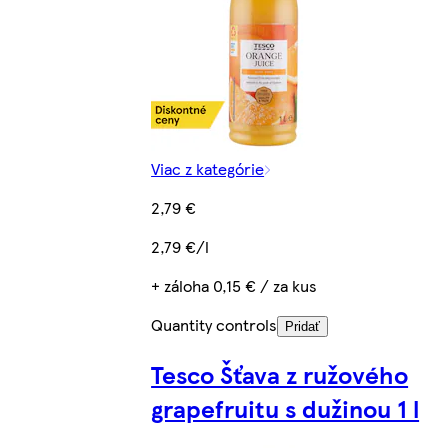
Viac z kategórie
2,79 €
2,79 €/l
+ záloha 0,15 € / za kus
Quantity controls
Pridať
Tesco Šťava z ružového
grapefruitu s dužinou 1 l