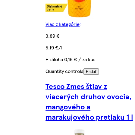
Viac z kategórie
3,89 €
5,19 €/l
+ záloha 0,15 € / za kus
Quantity controls
Pridať
Tesco Zmes štiav z
viacerých druhov ovocia,
mangového a
marakujového pretlaku 1 l