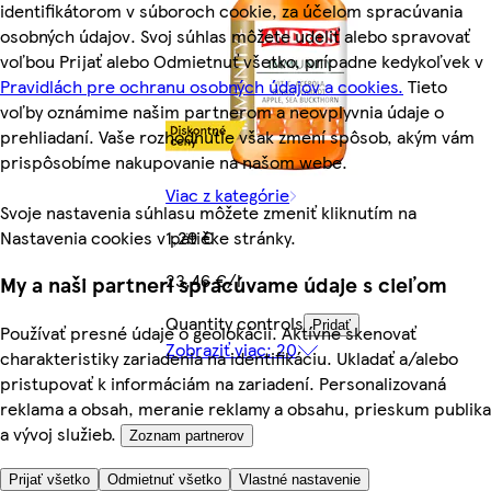
identifikátorom v súboroch cookie, za účelom spracúvania
osobných údajov. Svoj súhlas môžete udeliť alebo spravovať
voľbou Prijať alebo Odmietnuť všetko, prípadne kedykoľvek v
Pravidlách pre ochranu osobných údajov a cookies.
Tieto
voľby oznámime našim partnerom a neovplyvnia údaje o
prehliadaní. Vaše rozhodnutie však zmení spôsob, akým vám
prispôsobíme nakupovanie na našom webe.
Viac z kategórie
Svoje nastavenia súhlasu môžete zmeniť kliknutím na
Nastavenia cookies v pätičke stránky.
1,29 €
23,46 €/l
My a naši partneri spracúvame údaje s cieľom
Quantity controls
Pridať
Používať presné údaje o geolokácii. Aktívne skenovať
Zobraziť viac: 20
charakteristiky zariadenia na identifikáciu. Ukladať a/alebo
pristupovať k informáciám na zariadení. Personalizovaná
reklama a obsah, meranie reklamy a obsahu, prieskum publika
a vývoj služieb.
Zoznam partnerov
Prijať všetko
Odmietnuť všetko
Vlastné nastavenie