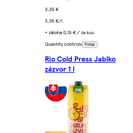
3,35 €
3,35 €/l
+ záloha 0,15 € / za kus
Quantity controls
Pridať
Rio Cold Press Jablko
zázvor 1 l