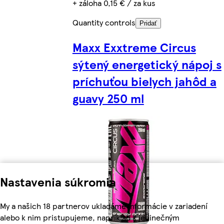
+ záloha 0,15 € / za kus
Quantity controls
Pridať
Maxx Exxtreme Circus
sýtený energetický nápoj s
príchuťou bielych jahôd a
guavy 250 ml
Nastavenia súkromia
My a našich 18 partnerov ukladáme informácie v zariadení
alebo k nim pristupujeme, napríklad k jedinečným