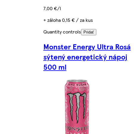
7,00 €/l
+ záloha 0,15 € / za kus
Quantity controls
Pridať
Monster Energy Ultra Rosá
sýtený energetický nápoj
500 ml