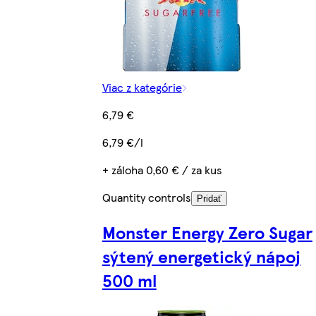
Viac z kategórie
6,79 €
6,79 €/l
+ záloha 0,60 € / za kus
Quantity controls
Pridať
Monster Energy Zero Sugar
sýtený energetický nápoj
500 ml