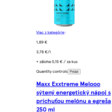
Viac z kategórie
1,89 €
3,78 €/l
+ záloha 0,15 € / za kus
Quantity controls
Pridať
Maxx Exxtreme Melooo
sýtený energetický nápoj s
príchuťou melónu a egreša
250 ml