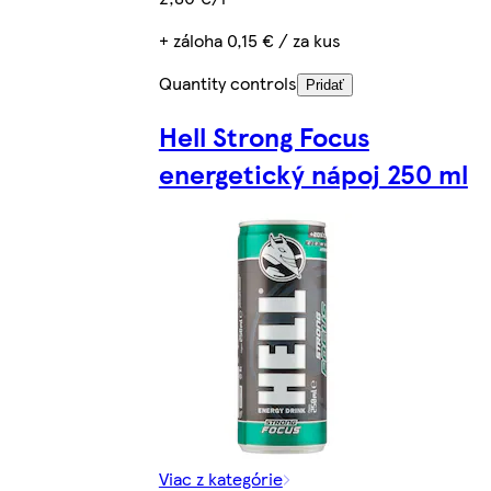
+ záloha 0,15 € / za kus
Quantity controls
Pridať
Hell Strong Focus
energetický nápoj 250 ml
Viac z kategórie