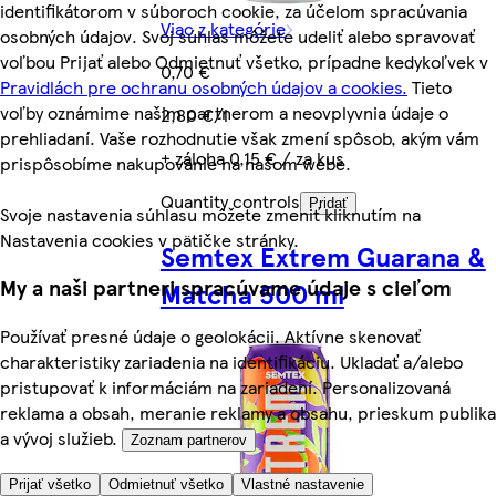
identifikátorom v súboroch cookie, za účelom spracúvania
Viac z kategórie
osobných údajov. Svoj súhlas môžete udeliť alebo spravovať
voľbou Prijať alebo Odmietnuť všetko, prípadne kedykoľvek v
0,70 €
Pravidlách pre ochranu osobných údajov a cookies.
Tieto
voľby oznámime našim partnerom a neovplyvnia údaje o
2,80 €/l
prehliadaní. Vaše rozhodnutie však zmení spôsob, akým vám
+ záloha 0,15 € / za kus
prispôsobíme nakupovanie na našom webe.
Quantity controls
Pridať
Svoje nastavenia súhlasu môžete zmeniť kliknutím na
Nastavenia cookies v pätičke stránky.
Semtex Extrem Guarana &
My a naši partneri spracúvame údaje s cieľom
Matcha 500 ml
Používať presné údaje o geolokácii. Aktívne skenovať
charakteristiky zariadenia na identifikáciu. Ukladať a/alebo
pristupovať k informáciám na zariadení. Personalizovaná
reklama a obsah, meranie reklamy a obsahu, prieskum publika
a vývoj služieb.
Zoznam partnerov
Prijať všetko
Odmietnuť všetko
Vlastné nastavenie