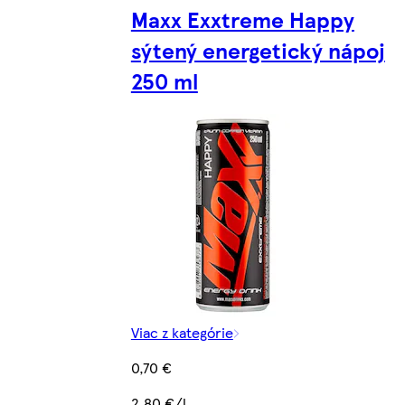
Maxx Exxtreme Happy
sýtený energetický nápoj
250 ml
Viac z kategórie
0,70 €
2,80 €/l