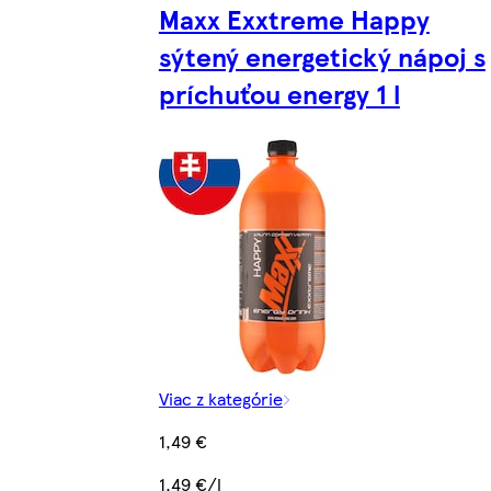
Maxx Exxtreme Happy
sýtený energetický nápoj s
príchuťou energy 1 l
Viac z kategórie
1,49 €
1,49 €/l