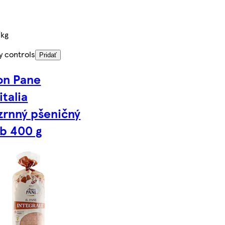
/kg
y controls
Pridať
uon Pane
italia
zrnný pšeničný
eb 400 g