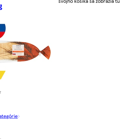
svojho košíka sa zobrazia tu
g
kategórie