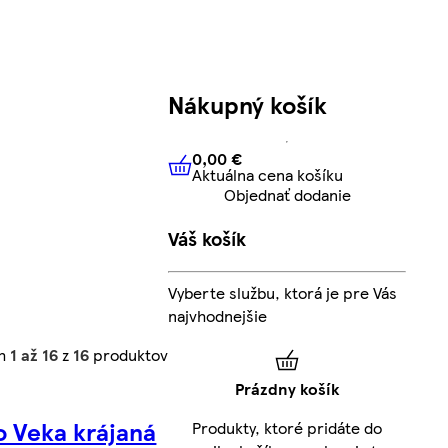
Nákupný košík
0,00 €
Aktuálna cena košíku
0,00 €
Aktuálna cena košíku
Objednať dodanie
Váš košík
Vyberte službu, ktorá je pre Vás
najvhodnejšie
ch
1 až 16
z
16
produktov
Prázdny košík
o Veka krájaná
Produkty, ktoré pridáte do