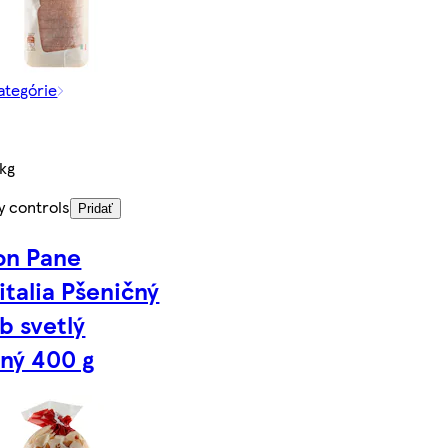
kategórie
kg
y controls
Pridať
uon Pane
italia Pšeničný
b svetlý
aný 400 g