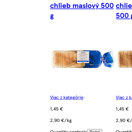
chlieb maslový 500
chli
g
500 
Viac z kategórie
Viac z 
1,45 €
1,45 €
2,90 €/kg
2,90 €
Quantity controls
Quantit