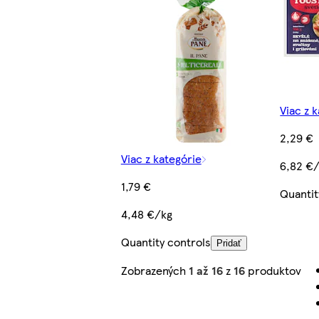
Viac z 
2,29 €
Viac z kategórie
6,82 €
1,79 €
Quantit
4,48 €/kg
Quantity controls
Pridať
Zobrazených
1 až 16
z
16
produktov