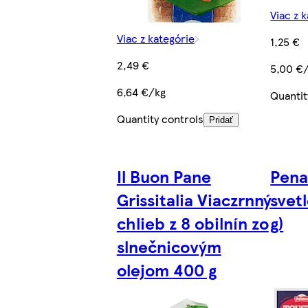
Viac z 
Viac z kategórie
1,25 €
2,49 €
5,00 €
6,64 €/kg
Quantit
Quantity controls
Pridať
Il Buon Pane
Pena
Grissitalia Viaczrnný
svetl
chlieb z 8 obilnín zo
g)
slnečnicovým
olejom 400 g