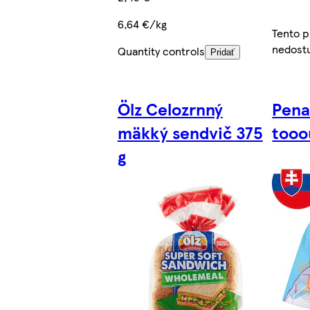
6,64 €/kg
Tento 
nedost
Quantity controls
Pridať
Ölz Celozrnný
Pena
mäkký sendvič 375
tooo
g