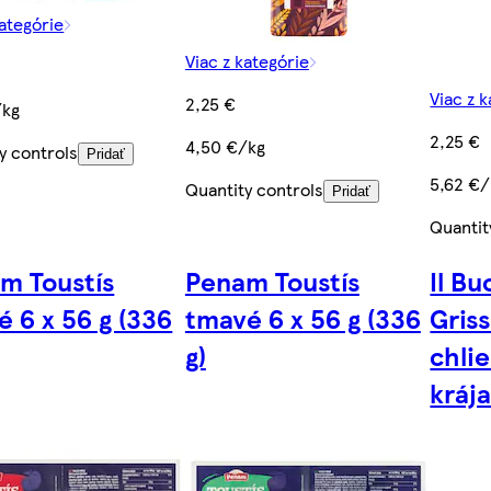
kategórie
Viac z kategórie
Viac z 
2,25 €
/kg
2,25 €
4,50 €/kg
y controls
Pridať
5,62 €/
Quantity controls
Pridať
Quantit
m Toustís
Penam Toustís
Il B
é 6 x 56 g (336
tmavé 6 x 56 g (336
Griss
g)
chlie
kráj