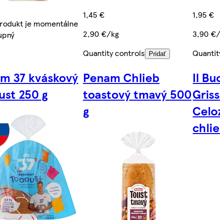
1,45 €
1,95 €
produkt je momentálne
2,90 €/kg
3,90 €
upný
Quantity controls
Quantit
Pridať
m 37 kváskový
Penam Chlieb
Il B
ust 250 g
toastový tmavý 500
Griss
g
Celo
chli