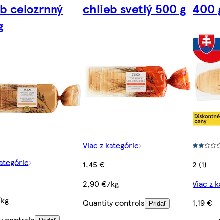
eb celozrnný
chlieb svetlý 500 g
400 
g
Viac z kategórie
kategórie
1,45 €
2 (1)
2,90 €/kg
Viac z 
/kg
Quantity controls
1,19 €
Pridať
y controls