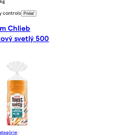
/kg
y controls
Pridať
m Chlieb
tový svetlý 500
kategórie