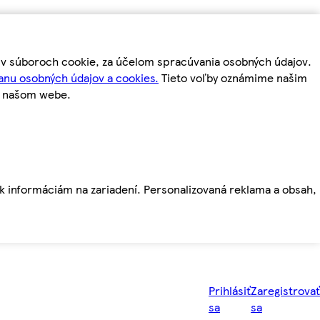
m v súboroch cookie, za účelom spracúvania osobných údajov.
anu osobných údajov a cookies.
Tieto voľby oznámime našim
a našom webe.
ť k informáciám na zariadení. Personalizovaná reklama a obsah,
Prihlásiť
Zaregistrovať
sa
sa