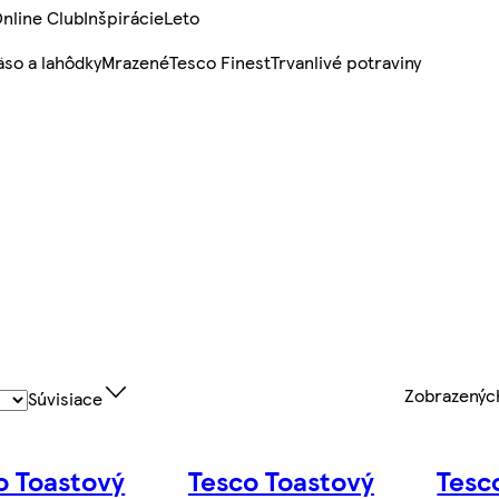
nline Club
Inšpirácie
Leto
so a lahôdky
Mrazené
Tesco Finest
Trvanlivé potraviny
Zobrazený
Súvisiace
o Toastový
Tesco Toastový
Tesc