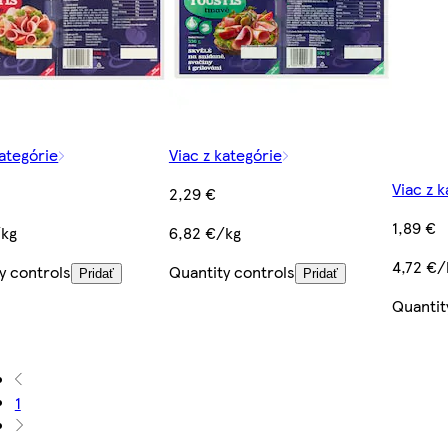
kategórie
Viac z kategórie
Viac z 
2,29 €
1,89 €
/kg
6,82 €/kg
4,72 €/
y controls
Quantity controls
Pridať
Pridať
Quantit
1