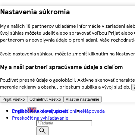
Nastavenia súkromia
My a našich 18 partnerov ukladáme informácie v zariadení ale
Svoj súhlas môžete udeliť alebo spravovať voľbou Prijať aleb
partnerom a neovplyvnia údaje o prehliadaní. Vaše rozhodnu
Svoje nastavenia súhlasu môžete zmeniť kliknutím na Nastaven
My a naši partneri spracúvame údaje s cieľom
Používať presné údaje o geolokácii. Aktívne skenovať charakter
meranie reklamy a obsahu, prieskum publika a vývoj služieb.
Prijať všetko
Odmietnuť všetko
Vlastné nastavenie
Preskočiť na hlavný obsah
English
Ako nakupovať online
Nápoveda
Preskočiť na vyhľadávanie