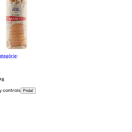
kategórie
kg
y controls
Pridať