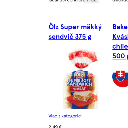
Pridať
Ölz Super mäkký
Bake
sendvič 375 g
Kvás
chli
500 
Viac z kategórie
2,49 €