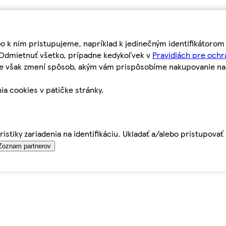
bo k nim pristupujeme, napríklad k jedinečným identifikátoro
o Odmietnuť všetko, prípadne kedykoľvek v
Pravidlách pre ochr
tie však zmení spôsob, akým vám prispôsobíme nakupovanie n
ia cookies v pätičke stránky.
istiky zariadenia na identifikáciu. Ukladať a/alebo pristupova
Zoznam partnerov