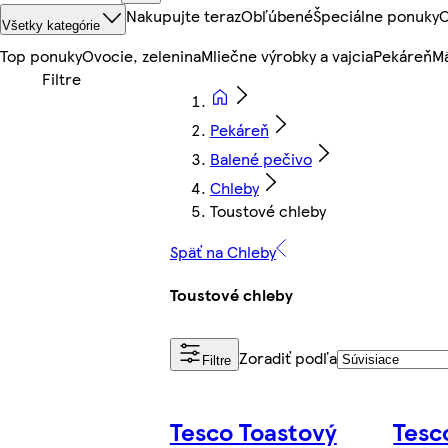
Nakupujte teraz
Obľúbené
Špeciálne ponuky
O
Všetky kategórie
Top ponuky
Ovocie, zelenina
Mliečne výrobky a vajcia
Pekáreň
Mä
Pekáreň
Balené pečivo
Chleby
Toustové chleby
Späť na Chleby
Toustové chleby
Zoradiť podľa
Filtre
Tesco Toastový
Tesc