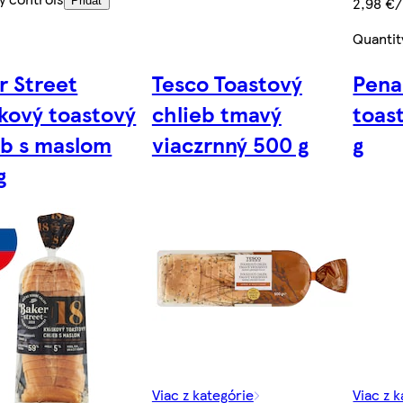
2,98 €
Pridať
Quantit
r Street
Tesco Toastový
Pena
kový toastový
chlieb tmavý
toas
eb s maslom
viaczrnný 500 g
g
g
Viac z kategórie
Viac z 