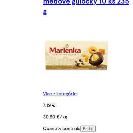
medové gulôčky 10 ks 235
g
Viac z kategórie
7,19 €
30,60 €/kg
Quantity controls
Pridať