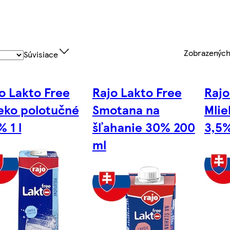
Zobrazenýc
Súvisiace
o Lakto Free
Rajo Lakto Free
Rajo
eko polotučné
Smotana na
Mlie
% 1 l
šľahanie 30% 200
3,5%
ml