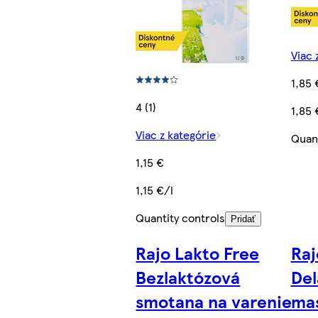
Viac 
1,85 
4 (1)
1,85 
Viac z kategórie
Quant
1,15 €
1,15 €/l
Quantity controls
Pridať
Rajo Lakto Free
Raj
Bezlaktózová
Del
smotana na varenie
mas