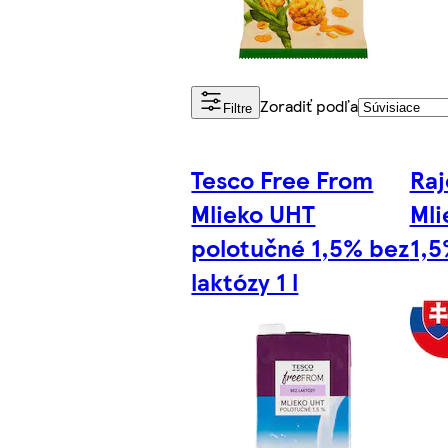
Zoradiť podľa
Filtre
Tesco Free From
Raj
Mlieko UHT
Mli
polotučné 1,5% bez
1,5
laktózy 1 l