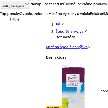
Nakupujte teraz
Obľúbené
Špeciálne ponuky
O
Všetky kategórie
Top ponuky
Ovocie, zelenina
Mliečne výrobky a vajcia
Pekáreň
Mä
Špeciálna výživa
Bez laktózy
Späť na Špeciálna výživa
Bez laktózy
Zobr