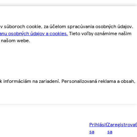
m v súboroch cookie, za účelom spracúvania osobných údajov.
anu osobných údajov a cookies.
Tieto voľby oznámime našim
a našom webe.
ť k informáciám na zariadení. Personalizovaná reklama a obsah,
Prihlásiť
Zaregistrovať
sa
sa