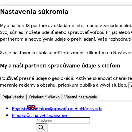
Nastavenia súkromia
My a našich 18 partnerov ukladáme informácie v zariadení ale
Svoj súhlas môžete udeliť alebo spravovať voľbou Prijať aleb
partnerom a neovplyvnia údaje o prehliadaní. Vaše rozhodnu
Svoje nastavenia súhlasu môžete zmeniť kliknutím na Nastaven
My a naši partneri spracúvame údaje s cieľom
Používať presné údaje o geolokácii. Aktívne skenovať charakter
meranie reklamy a obsahu, prieskum publika a vývoj služieb.
Prijať všetko
Odmietnuť všetko
Vlastné nastavenie
Preskočiť na hlavný obsah
English
Ako nakupovať online
Nápoveda
Preskočiť na vyhľadávanie