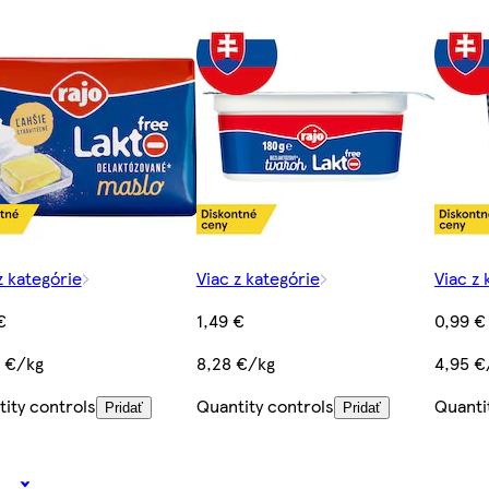
z kategórie
Viac z kategórie
Viac z 
€
1,49 €
0,99 €
2 €/kg
8,28 €/kg
4,95 €
ity controls
Quantity controls
Quanti
Pridať
Pridať