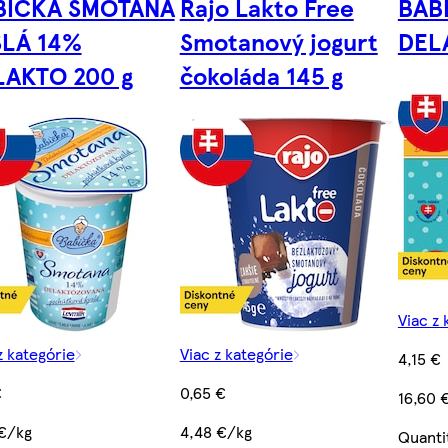
BIČKA SMOTANA
Rajo Lakto Free
BAB
SLÁ 14%
Smotanový jogurt
DEL
LAKTO 200 g
čokoláda 145 g
Viac z 
z kategórie
Viac z kategórie
4,15 €
€
0,65 €
16,60 
 €/kg
4,48 €/kg
Quanti