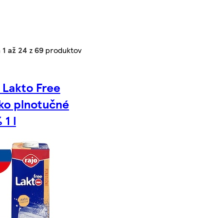
h
1 až 24
z
69
produktov
 Lakto Free
ko plnotučné
 1 l