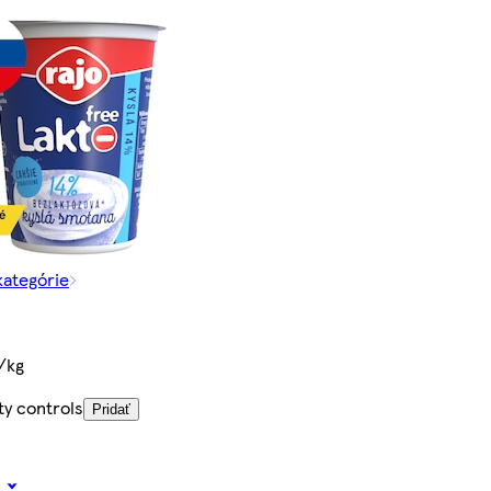
kategórie
/kg
ty controls
Pridať