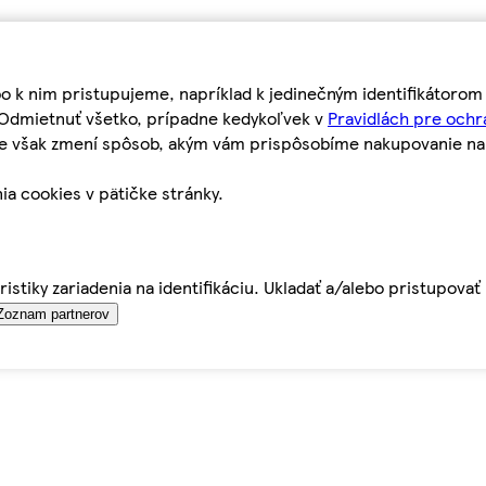
bo k nim pristupujeme, napríklad k jedinečným identifikátoro
o Odmietnuť všetko, prípadne kedykoľvek v
Pravidlách pre ochr
tie však zmení spôsob, akým vám prispôsobíme nakupovanie n
ia cookies v pätičke stránky.
istiky zariadenia na identifikáciu. Ukladať a/alebo pristupova
Zoznam partnerov