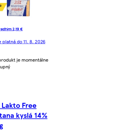
redtým 2,19 €
 platná do 11. 8. 2026
produkt je momentálne
tupný
 Lakto Free
ana kyslá 14%
g