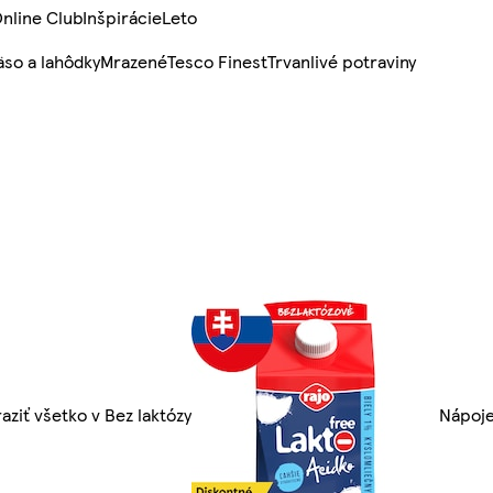
nline Club
Inšpirácie
Leto
so a lahôdky
Mrazené
Tesco Finest
Trvanlivé potraviny
aziť všetko v Bez laktózy
Nápoj