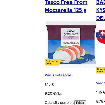
Tesco Free From
BA
Mozzarella 125 g
KY
DE
Viac z kategórie
Viac 
1,15 €
1,15 
9,20 €/kg
5,75
Quantity controls
Pridať