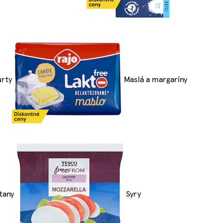
urty
Maslá a margaríny
tany
Syry