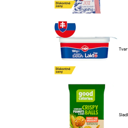
Tva
Slad