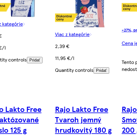
z kategórie
-27%, p
Viac z kategórie
€
Cena je
2,39 €
€/l
11,95 €/l
ity controls
Pridať
Tento 
nedos
Quantity controls
Pridať
o Lakto Free
Rajo Lakto Free
Rajo
aktózované
Tvaroh jemný
Smot
lo 125 g
hrudkovitý 180 g
200 