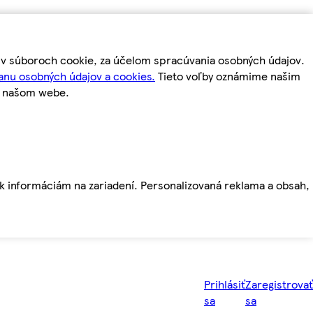
m v súboroch cookie, za účelom spracúvania osobných údajov.
anu osobných údajov a cookies.
Tieto voľby oznámime našim
a našom webe.
ť k informáciám na zariadení. Personalizovaná reklama a obsah,
Prihlásiť
Zaregistrovať
sa
sa