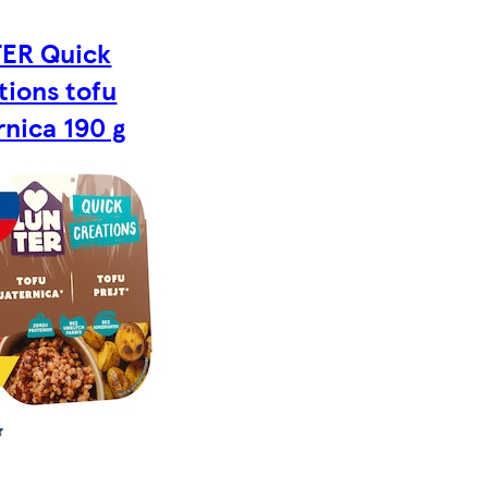
ER Quick
tions tofu
rnica 190 g