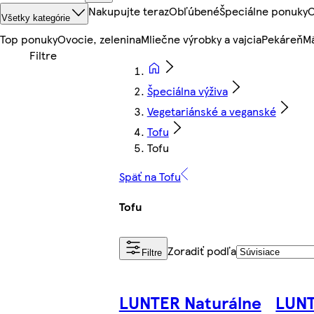
Nakupujte teraz
Obľúbené
Špeciálne ponuky
O
Všetky kategórie
Top ponuky
Ovocie, zelenina
Mliečne výrobky a vajcia
Pekáreň
Mä
Špeciálna výživa
Vegetariánské a veganské
Tofu
Tofu
Späť na Tofu
Tofu
Zoradiť podľa
Filtre
LUNTER Naturálne
LUNT