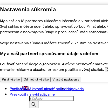
Nastavenia súkromia
My a našich 18 partnerov ukladáme informácie v zariadení ale
Svoj súhlas môžete udeliť alebo spravovať voľbou Prijať aleb
partnerom a neovplyvnia údaje o prehliadaní. Vaše rozhodnu
Svoje nastavenia súhlasu môžete zmeniť kliknutím na Nastaven
My a naši partneri spracúvame údaje s cieľom
Používať presné údaje o geolokácii. Aktívne skenovať charakter
meranie reklamy a obsahu, prieskum publika a vývoj služieb.
Prijať všetko
Odmietnuť všetko
Vlastné nastavenie
Preskočiť na hlavný obsah
English
Ako nakupovať online
Nápoveda
Preskočiť na vyhľadávanie