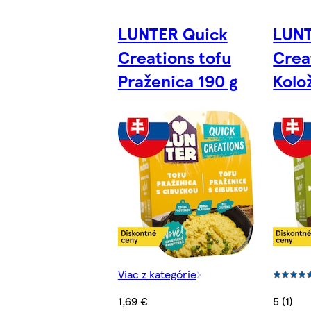
LUNTER Quick
LUNT
Creations tofu
Crea
Praženica 190 g
Kolo
Viac z kategórie
1,69 €
5 (1)