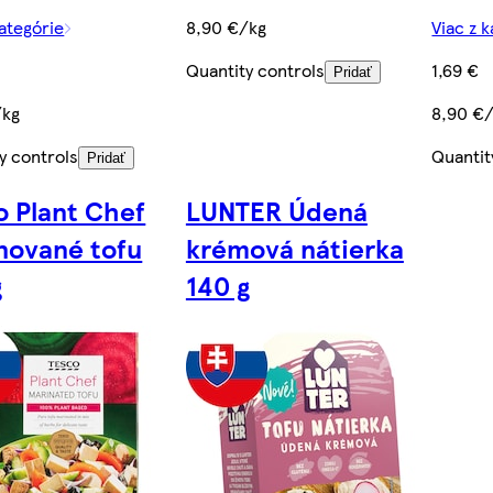
kategórie
8,90 €/kg
Viac z 
Quantity controls
1,69 €
Pridať
/kg
8,90 €
y controls
Quantit
Pridať
o Plant Chef
LUNTER Údená
nované tofu
krémová nátierka
g
140 g