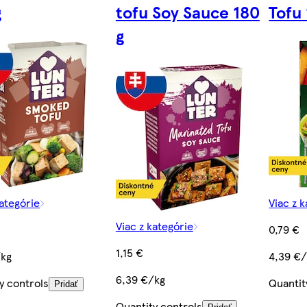
g
tofu Soy Sauce 180
Tofu 
g
kategórie
Viac z 
Viac z kategórie
0,79 €
1,15 €
/kg
4,39 €
6,39 €/kg
y controls
Quantit
Pridať
Quantity controls