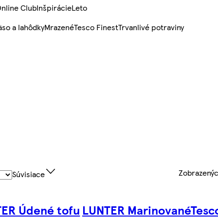
nline Club
Inšpirácie
Leto
so a lahôdky
Mrazené
Tesco Finest
Trvanlivé potraviny
Zobrazený
Súvisiace
ER Údené tofu
LUNTER Marinované
Tesc