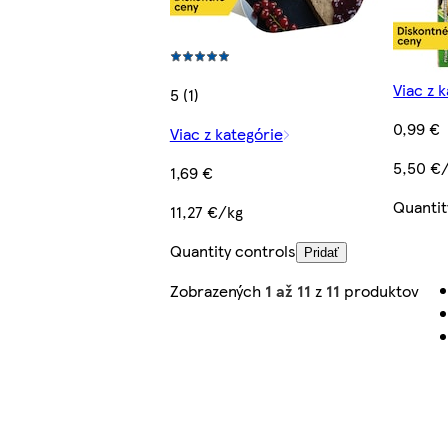
Viac z 
5 (1)
0,99 €
Viac z kategórie
5,50 €
1,69 €
Quantit
11,27 €/kg
Quantity controls
Pridať
Zobrazených
1 až 11
z
11
produktov