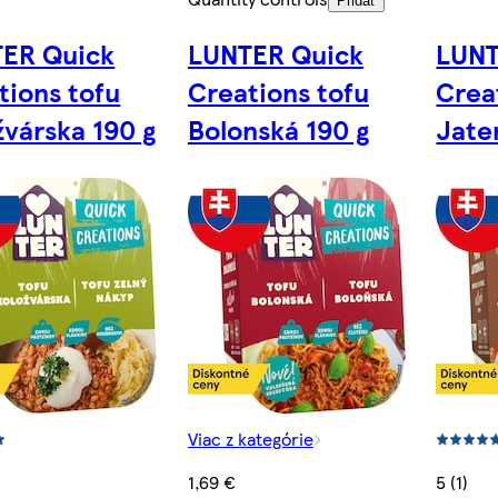
Pridať
ER Quick
LUNTER Quick
LUNT
tions tofu
Creations tofu
Crea
žvárska 190 g
Bolonská 190 g
Jate
Viac z kategórie
1,69 €
5 (1)