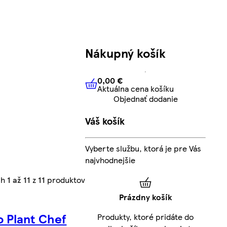
Nákupný košík
0,00 €
Aktuálna cena košíku
0,00 €
Aktuálna cena košíku
Objednať dodanie
Váš košík
Vyberte službu, ktorá je pre Vás
najvhodnejšie
ch
1 až 11
z
11
produktov
Prázdny košík
o Plant Chef
Produkty, ktoré pridáte do