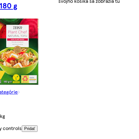
svojho košíka sa zobrazia tu
180 g
kategórie
/kg
y controls
Pridať