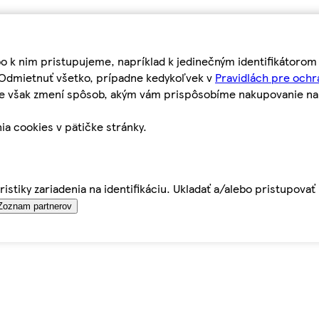
bo k nim pristupujeme, napríklad k jedinečným identifikátoro
o Odmietnuť všetko, prípadne kedykoľvek v
Pravidlách pre ochr
tie však zmení spôsob, akým vám prispôsobíme nakupovanie n
ia cookies v pätičke stránky.
istiky zariadenia na identifikáciu. Ukladať a/alebo pristupova
Zoznam partnerov