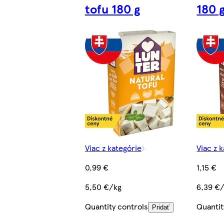
tofu 180 g
180 
Viac z kategórie
Viac z 
0,99 €
1,15 €
5,50 €/kg
6,39 €
Quantity controls
Quantit
Pridať