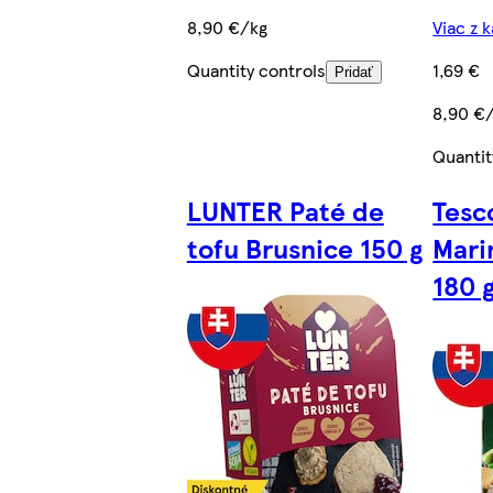
8,90 €/kg
Viac z 
Quantity controls
1,69 €
Pridať
8,90 €
Quantit
LUNTER Paté de
Tesc
tofu Brusnice 150 g
Mari
180 