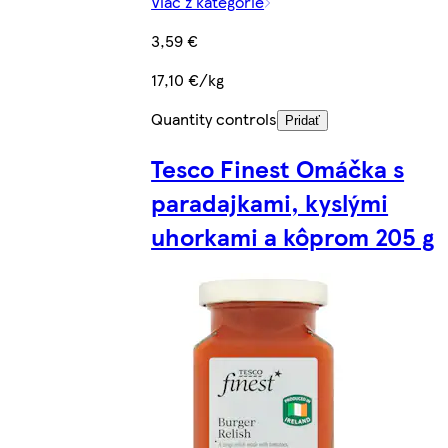
Viac z kategórie
3,59 €
17,10 €/kg
Quantity controls
Pridať
Tesco Finest Omáčka s
paradajkami, kyslými
uhorkami a kôprom 205 g