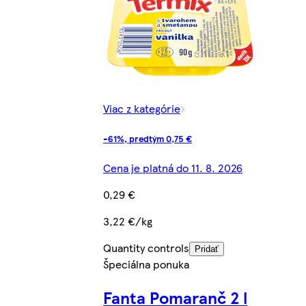
Viac z kategórie
-61%, predtým 0,75 €
Cena je platná do 11. 8. 2026
0,29 €
3,22 €/kg
Quantity controls
Pridať
Špeciálna ponuka
Fanta Pomaranč 2 l