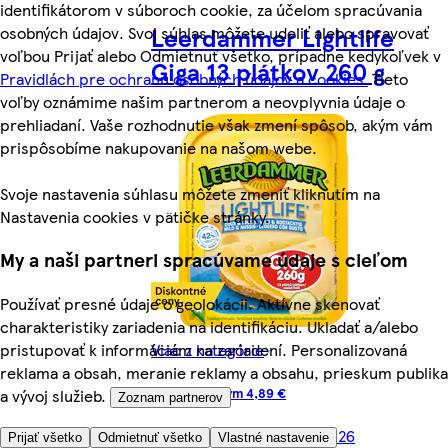
identifikátorom v súboroch cookie, za účelom spracúvania
Leerdammer Lightlife
osobných údajov. Svoj súhlas môžete udeliť alebo spravovať
voľbou Prijať alebo Odmietnuť všetko, prípadne kedykoľvek v
Giga 13 plátkov 260 g
Pravidlách pre ochranu osobných údajov a cookies.
Tieto
voľby oznámime našim partnerom a neovplyvnia údaje o
prehliadaní. Vaše rozhodnutie však zmení spôsob, akým vám
prispôsobíme nakupovanie na našom webe.
Svoje nastavenia súhlasu môžete zmeniť kliknutím na
Nastavenia cookies v pätičke stránky.
My a naši partneri spracúvame údaje s cieľom
Používať presné údaje o geolokácii. Aktívne skenovať
charakteristiky zariadenia na identifikáciu. Ukladať a/alebo
Viac z kategórie
pristupovať k informáciám na zariadení. Personalizovaná
reklama a obsah, meranie reklamy a obsahu, prieskum publika
-50%, predtým 4,89 €
a vývoj služieb.
Zoznam partnerov
Cena je platná do 11. 8. 2026
Prijať všetko
Odmietnuť všetko
Vlastné nastavenie