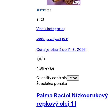
3 (2)
Viac z kategórie
-50%, predtým 2,15 €
Cena je platná do 11. 8. 2026
1,07 €
4,86 €/kg
Quantity controls
Pridať
Špeciálna ponuka
Palma Raciol Nízkoerukový
repkový olej 1 l