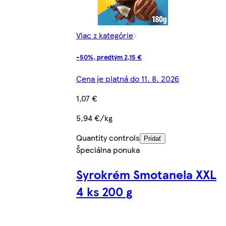
Viac z kategórie
-50%, predtým 2,15 €
Cena je platná do 11. 8. 2026
1,07 €
5,94 €/kg
Quantity controls
Pridať
Špeciálna ponuka
Syrokrém Smotanela XXL
4 ks 200 g