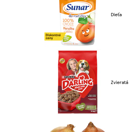
Dieťa
Zvieratá