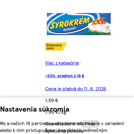
Viac z kategórie
-50%, predtým 3,19 €
Cena je platná do 11. 8. 2026
1,59 €
Nastavenia súkromia
7,95 €/kg
My a našich 18 partnerov ukladáme informácie v zariadení
Quantity controls
Pridať
alebo k nim pristupujeme, napríklad k jedinečným
Špeciálna ponuka