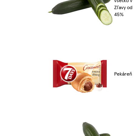
všetko v
Zľavy od
45%
Pekáreň