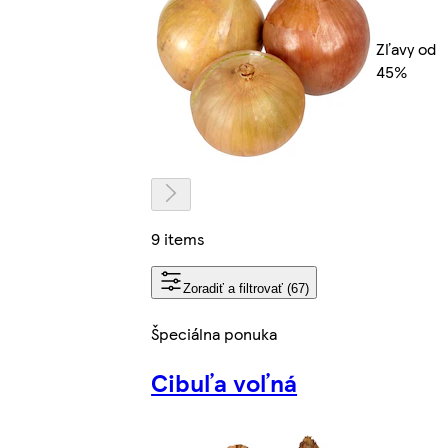
Zľavy od
45%
9 items
Zoradiť a filtrovať (67)
Špeciálna ponuka
Cibuľa voľná