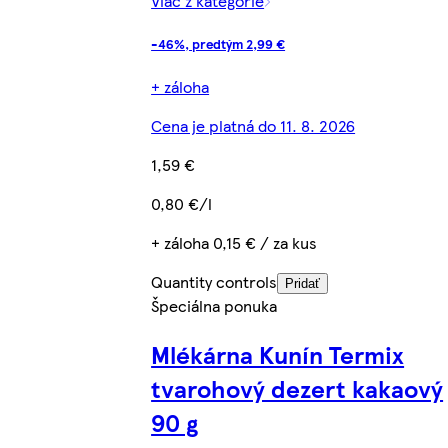
Viac z kategórie
-46%, predtým 2,99 €
+ záloha
Cena je platná do 11. 8. 2026
1,59 €
0,80 €/l
+ záloha 0,15 € / za kus
Quantity controls
Pridať
Špeciálna ponuka
Mlékárna Kunín Termix
tvarohový dezert kakaový
90 g