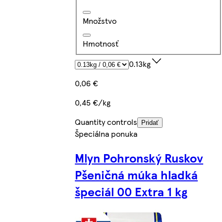
Množstvo
Hmotnosť
0.13kg
0,06 €
0,45 €/kg
Quantity controls
Pridať
Špeciálna ponuka
Mlyn Pohronský Ruskov
Pšeničná múka hladká
špeciál 00 Extra 1 kg