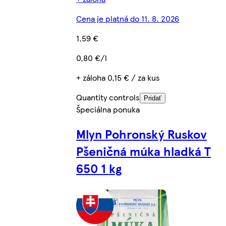
Cena je platná do 11. 8. 2026
1,59 €
0,80 €/l
+ záloha 0,15 € / za kus
Quantity controls
Pridať
Špeciálna ponuka
Mlyn Pohronský Ruskov
Pšeničná múka hladká T
650 1 kg