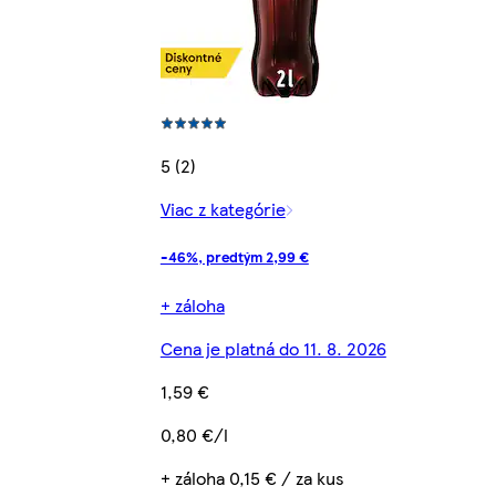
5 (2)
Viac z kategórie
-46%, predtým 2,99 €
+ záloha
Cena je platná do 11. 8. 2026
1,59 €
0,80 €/l
+ záloha 0,15 € / za kus