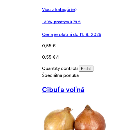
Viac z kategórie
-30%, predtým 0,79 €
Cena je platná do 11. 8. 2026
0,55 €
0,55 €/l
Quantity controls
Pridať
Špeciálna ponuka
Cibuľa voľná