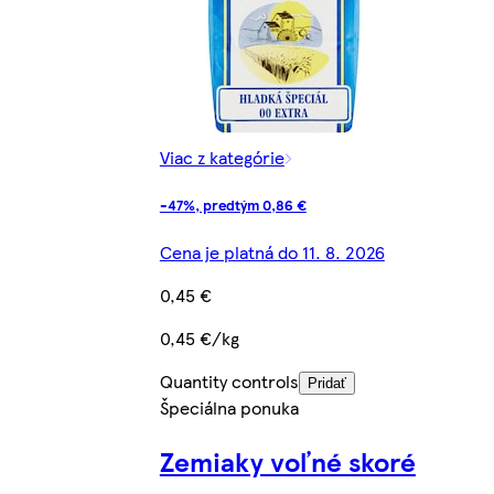
Viac z kategórie
-47%, predtým 0,86 €
Cena je platná do 11. 8. 2026
0,45 €
0,45 €/kg
Quantity controls
Pridať
Špeciálna ponuka
Zemiaky voľné skoré