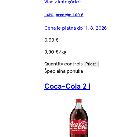
Viac z kategórie
-41%, predtým 1,69 €
Cena je platná do 11. 8. 2026
0,99 €
9,90 €/kg
Quantity controls
Pridať
Špeciálna ponuka
Coca-Cola 2 l