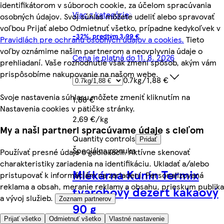
identifikátorom v súboroch cookie, za účelom spracúvania
Viac z kategórie
osobných údajov. Svoj súhlas môžete udeliť alebo spravovať
voľbou Prijať alebo Odmietnuť všetko, prípadne kedykoľvek v
-32%, predtým 3,99 €
Pravidlách pre ochranu osobných údajov a cookies.
Tieto
voľby oznámime našim partnerom a neovplyvnia údaje o
Cena je platná do 11. 8. 2026
prehliadaní. Vaše rozhodnutie však zmení spôsob, akým vám
prispôsobíme nakupovanie na našom webe.
0.7kg/1,88 €
Svoje nastavenia súhlasu môžete zmeniť kliknutím na
1,88 €
Nastavenia cookies v pätičke stránky.
2,69 €/kg
My a naši partneri spracúvame údaje s cieľom
Quantity controls
Pridať
Špeciálna ponuka
Používať presné údaje o geolokácii. Aktívne skenovať
charakteristiky zariadenia na identifikáciu. Ukladať a/alebo
Mlékárna Kunín Termix
pristupovať k informáciám na zariadení. Personalizovaná
reklama a obsah, meranie reklamy a obsahu, prieskum publika
tvarohový dezert kakaový
a vývoj služieb.
Zoznam partnerov
90 g
Prijať všetko
Odmietnuť všetko
Vlastné nastavenie