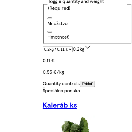
Toggle quantity and weight
(Required)
Množstvo
Hmotnosť
0.2kg
0,11 €
0,55 €/kg
Quantity controls
Pridať
Špeciálna ponuka
Kaleráb ks