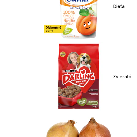
Dieťa
Zvieratá