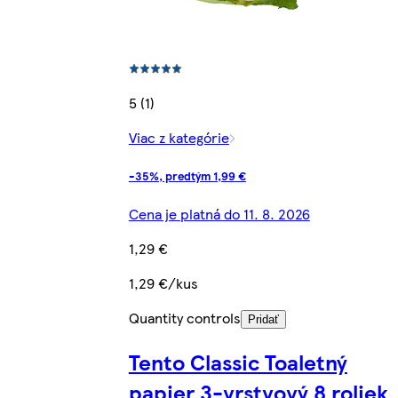
5 (1)
Viac z kategórie
-35%, predtým 1,99 €
Cena je platná do 11. 8. 2026
1,29 €
1,29 €/kus
Quantity controls
Pridať
Tento Classic Toaletný
papier 3-vrstvový 8 roliek