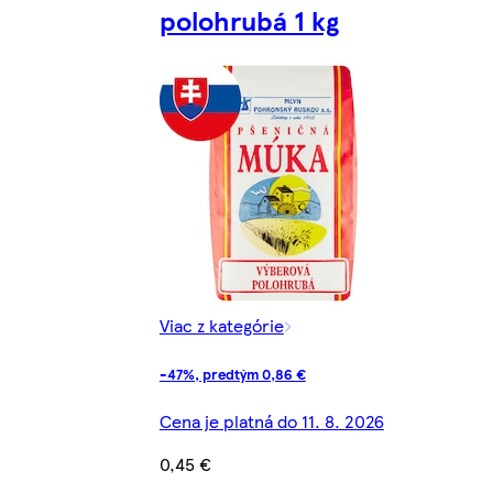
polohrubá 1 kg
Viac z kategórie
-47%, predtým 0,86 €
Cena je platná do 11. 8. 2026
0,45 €