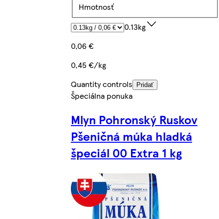
Hmotnosť
0.13kg
0,06 €
0,45 €/kg
Quantity controls
Pridať
Špeciálna ponuka
Mlyn Pohronský Ruskov
Pšeničná múka hladká
špeciál 00 Extra 1 kg