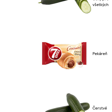
všetkých
Pekáreň
Čerstvé