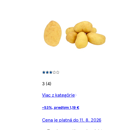
3 (4)
Viac z kategórie
-53%, predtým 1,19 €
Cena je platná do 11. 8. 2026