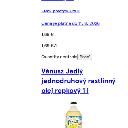
-48%, predtým 3,29 €
Cena je platná do 11. 8. 2026
1,69 €
1,69 €/l
Quantity controls
Pridať
Vénusz Jedlý
jednodruhový rastlinný
olej repkový 1 l