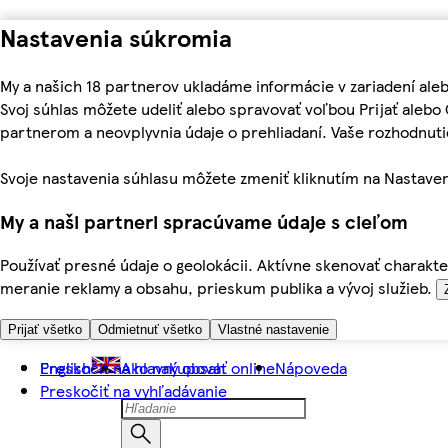
Nastavenia súkromia
My a našich 18 partnerov ukladáme informácie v zariadení ale
Svoj súhlas môžete udeliť alebo spravovať voľbou Prijať aleb
partnerom a neovplyvnia údaje o prehliadaní. Vaše rozhodnu
Svoje nastavenia súhlasu môžete zmeniť kliknutím na Nastaven
My a naši partneri spracúvame údaje s cieľom
Používať presné údaje o geolokácii. Aktívne skenovať charakter
meranie reklamy a obsahu, prieskum publika a vývoj služieb.
Prijať všetko
Odmietnuť všetko
Vlastné nastavenie
Preskočiť na hlavný obsah
English
Ako nakupovať online
Nápoveda
Preskočiť na vyhľadávanie