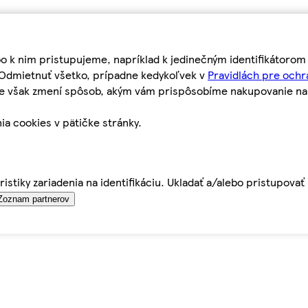
bo k nim pristupujeme, napríklad k jedinečným identifikátoro
o Odmietnuť všetko, prípadne kedykoľvek v
Pravidlách pre ochr
tie však zmení spôsob, akým vám prispôsobíme nakupovanie n
ia cookies v pätičke stránky.
istiky zariadenia na identifikáciu. Ukladať a/alebo pristupova
Zoznam partnerov