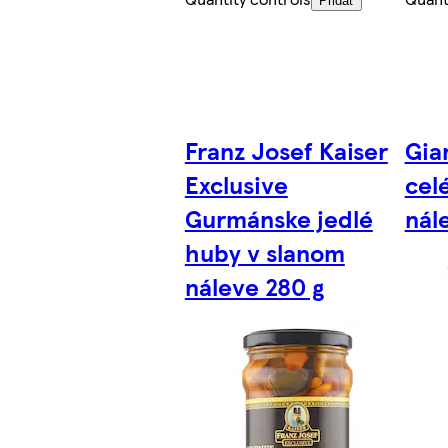
Pridať
Franz Josef Kaiser
Gia
Exclusive
cel
Gurmánske jedlé
nál
huby v slanom
náleve 280 g