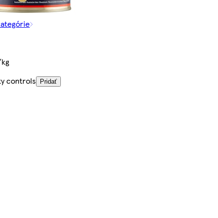
kategórie
/kg
ty controls
Pridať