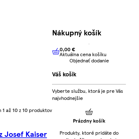
Nákupný košík
0,00 €
Aktuálna cena košíku
0,00 €
Aktuálna cena košíku
Objednať dodanie
Váš košík
Vyberte službu, ktorá je pre Vás
najvhodnejšie
h
1 až 10
z
10
produktov
Prázdny košík
z Josef Kaiser
Produkty, ktoré pridáte do