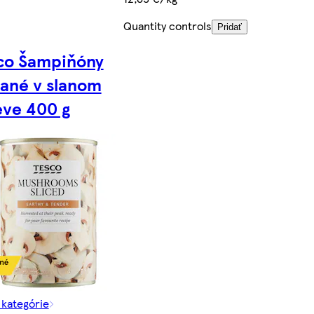
Quantity controls
Pridať
co Šampiňóny
jané v slanom
eve 400 g
 kategórie