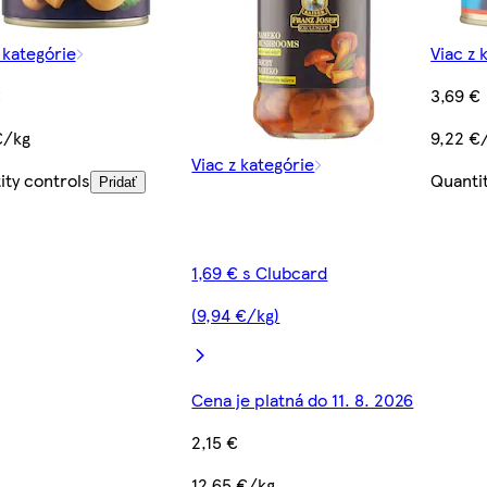
 kategórie
Viac z 
€
3,69 €
€/kg
9,22 €
Viac z kategórie
ity controls
Quanti
Pridať
1,69 € s Clubcard
(9,94 €/kg)
Cena je platná do 11. 8. 2026
2,15 €
12,65 €/kg