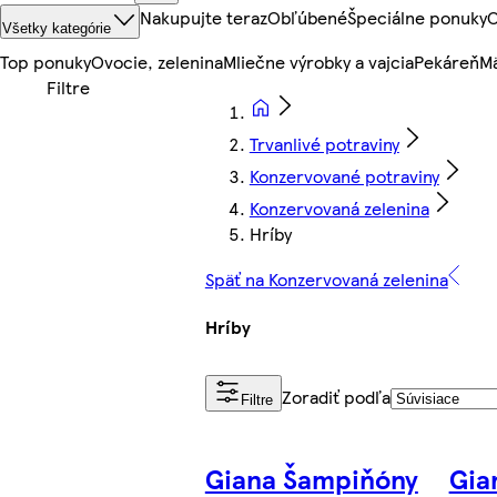
Nakupujte teraz
Obľúbené
Špeciálne ponuky
O
Všetky kategórie
Top ponuky
Ovocie, zelenina
Mliečne výrobky a vajcia
Pekáreň
Mä
Trvanlivé potraviny
Konzervované potraviny
Konzervovaná zelenina
Hríby
Späť na Konzervovaná zelenina
Hríby
Zoradiť podľa
Filtre
Giana Šampiňóny
Gia