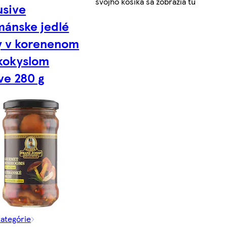
svojho košíka sa zobrazia tu
usive
ánske jedlé
y v korenenom
kokyslom
ve 280 g
kategórie