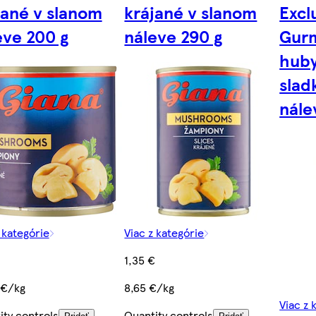
jané v slanom
krájané v slanom
Excl
eve 200 g
náleve 290 g
Gurm
hub
slad
nále
 kategórie
Viac z kategórie
1,35 €
 €/kg
8,65 €/kg
Viac z 
ity controls
Quantity controls