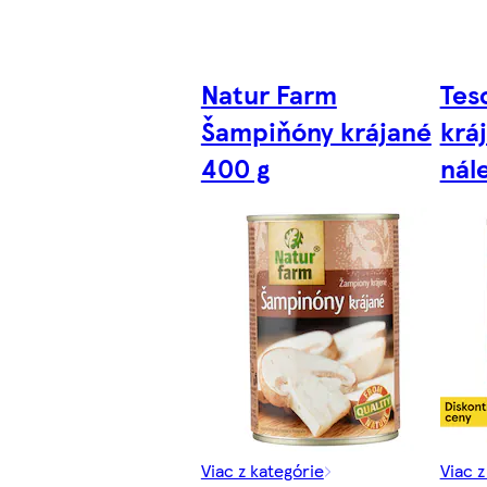
Natur Farm
Tes
Šampiňóny krájané
krá
400 g
nál
Viac z kategórie
Viac z