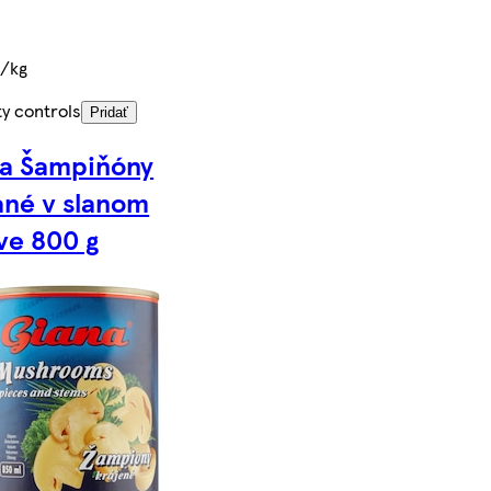
€/kg
ty controls
Pridať
a Šampiňóny
ané v slanom
ve 800 g