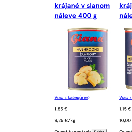
krájané v slanom
krá
náleve 400 g
nál
Viac z kategórie
Viac z
1,85 €
1,15 €
9,25 €/kg
10,00
Quantity controls
Quant