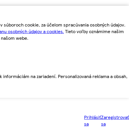
m v súboroch cookie, za účelom spracúvania osobných údajov.
anu osobných údajov a cookies.
Tieto voľby oznámime našim
a našom webe.
ť k informáciám na zariadení. Personalizovaná reklama a obsah,
Prihlásiť
Zaregistrovať
sa
sa