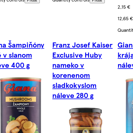
Pridať
Pridať
2,15 €
12,65 
Quanti
na Šampiňóny
Franz Josef Kaiser
Gian
é v slanom
Exclusive Huby
kráj
eve 400 g
nameko v
nále
korenenom
sladkokyslom
náleve 280 g