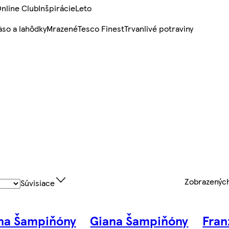
nline Club
Inšpirácie
Leto
so a lahôdky
Mrazené
Tesco Finest
Trvanlivé potraviny
Zobrazenýc
Súvisiace
na Šampiňóny
Giana Šampiňóny
Fran