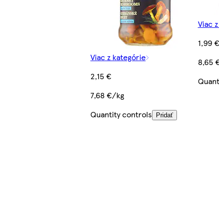
Viac z
1,99 
Viac z kategórie
8,65 
2,15 €
Quant
7,68 €/kg
Quantity controls
Pridať