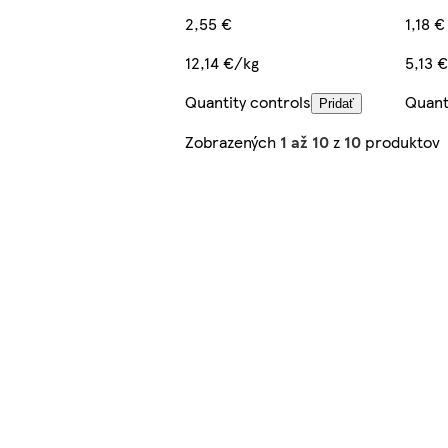
2,55 €
1,18 €
12,14 €/kg
5,13 
Quantity controls
Quant
Pridať
Zobrazených
1 až 10
z
10
produktov