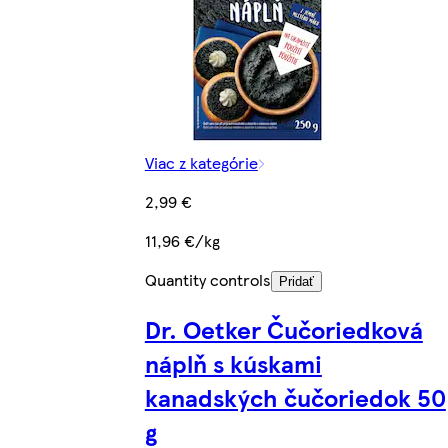
Viac z kategórie
2,99 €
11,96 €/kg
Quantity controls
Pridať
Dr. Oetker Čučoriedková
náplň s kúskami
kanadských čučoriedok 50
g