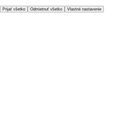
Prijať všetko
Odmietnuť všetko
Vlastné nastavenie
Potrebujete pomoc?
Cena doručenia
Bezpečnosť pri nákupe
Všeobecné obchodné podmienky
Ochrana súkromia
O nás
Prístupnosť
Kde dovážame
Poplatok za službu