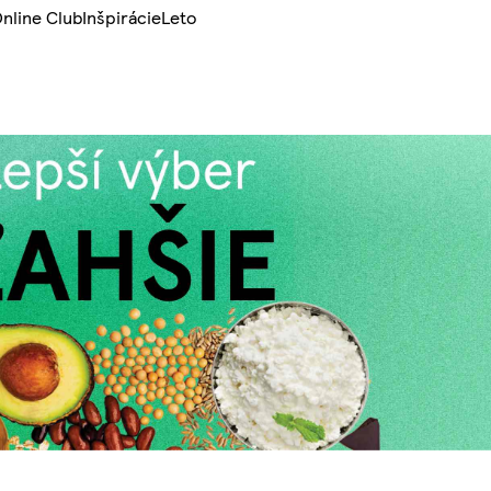
nline Club
Inšpirácie
Leto