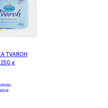
KA TVAROH
250 g
cenziu
górie