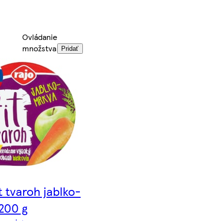
Ovládanie
množstva
Pridať
t tvaroh jablko-
200 g