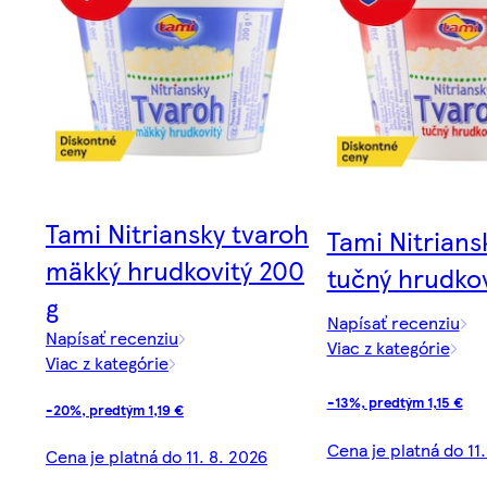
Tami Nitriansky tvaroh
Tami Nitrians
mäkký hrudkovitý 200
tučný hrudkov
g
Napísať recenziu
Napísať recenziu
Viac z kategórie
Viac z kategórie
-13%, predtým 1,15 €
-20%, predtým 1,19 €
Cena je platná do 11
Cena je platná do 11. 8. 2026