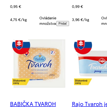
0,99 €
0,95 €
Ovl
Ovládanie
3,96 €/kg
4,75 €/kg
mn
množstva
Pridať
BABIČKA TVAROH
Rajo Tvaroh 