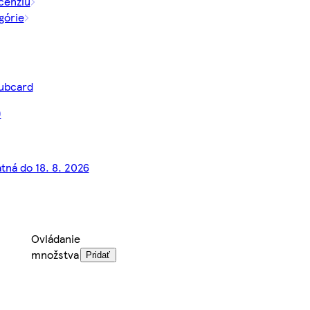
cenziu
górie
lubcard
)
atná do 18. 8. 2026
Ovládanie
množstva
Pridať