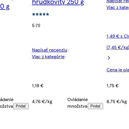
hrudkovitý 250 g
Napísať re
0 g
Viac z kate
5 (1)
1,49 € s C
(7,45 €/kg
Napísať recenziu
Viac z kategórie
Cena je pl
1,19 €
1,75 €
ádanie
Ovládanie
4,76 €/kg
8,75 €/kg
ožstva
množstva
Pridať
Pridať