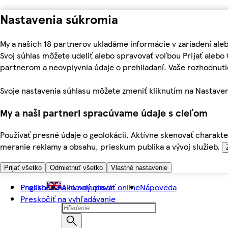
Nastavenia súkromia
My a našich 18 partnerov ukladáme informácie v zariadení ale
Svoj súhlas môžete udeliť alebo spravovať voľbou Prijať aleb
partnerom a neovplyvnia údaje o prehliadaní. Vaše rozhodnu
Svoje nastavenia súhlasu môžete zmeniť kliknutím na Nastaven
My a naši partneri spracúvame údaje s cieľom
Používať presné údaje o geolokácii. Aktívne skenovať charakter
meranie reklamy a obsahu, prieskum publika a vývoj služieb.
Prijať všetko
Odmietnuť všetko
Vlastné nastavenie
Preskočiť na hlavný obsah
English
Ako nakupovať online
Nápoveda
Preskočiť na vyhľadávanie