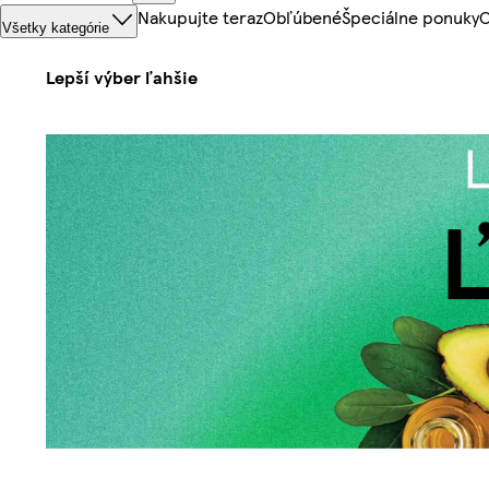
Nakupujte teraz
Obľúbené
Špeciálne ponuky
O
Všetky kategórie
Lepší výber ľahšie