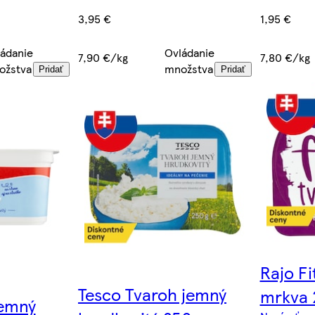
3,95 €
1,95 €
Ovládanie
ádanie
7,90 €/kg
7,80 €/kg
množstva
ožstva
Pridať
Pridať
Rajo Fi
Tesco Tvaroh jemný
mrkva 
jemný