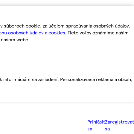
m v súboroch cookie, za účelom spracúvania osobných údajov.
anu osobných údajov a cookies.
Tieto voľby oznámime našim
a našom webe.
ť k informáciám na zariadení. Personalizovaná reklama a obsah,
Prihlásiť
Zaregistrovať
sa
sa