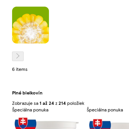
6 items
Plné bielkovín
Zoradené
Zobrazuje sa
1 až 24
z
214
položiek
podľa
Špeciálna ponuka
Špeciálna ponuka
relevantnosti