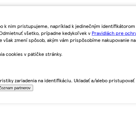
bo k nim pristupujeme, napríklad k jedinečným identifikátoro
o Odmietnuť všetko, prípadne kedykoľvek v
Pravidlách pre ochr
tie však zmení spôsob, akým vám prispôsobíme nakupovanie n
ia cookies v pätičke stránky.
istiky zariadenia na identifikáciu. Ukladať a/alebo pristupova
Zoznam partnerov